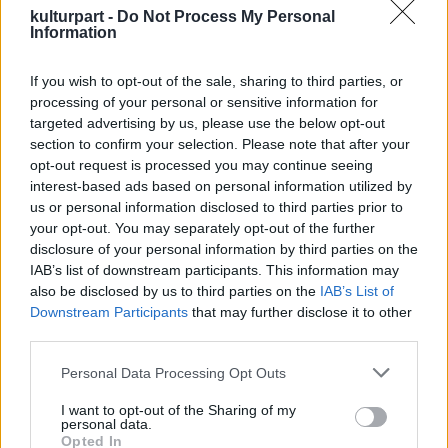
kulturpart -
Do Not Process My Personal
Information
"Ki is valójában a borítón látható szerző? Dr.
Horváth valóban jogi doktor, de harminc éve
If you wish to opt-out of the sale, sharing to third parties, or
a társadalom nagy álmélkodására felkiáltott:
processing of your personal or sensitive information for
"hogy lehet valaki jogász egy olyan
targeted advertising by us, please use the below opt-out
országban, ahol nincs jog?!" Lecsavarozta
section to confirm your selection. Please note that after your
tehát a doktoros réztáblát - a jövőben nem
opt-out request is processed you may continue seeing
kell majd szidolozni - és belecsapott a szabad
interest-based ads based on personal information utilized by
életbe. (...) A "White Horse a hó alatt" című
us or personal information disclosed to third parties prior to
kötet novelláiban egy kivételével Ő maga a
your opt-out. You may separately opt-out of the further
főszereplő, így a teljes olvasatban
disclosure of your personal information by third parties on the
nevezhetjük őt a mi főhősünknek. Főhősünk
IAB’s list of downstream participants. This information may
also be disclosed by us to third parties on the
IAB’s List of
szüntelenül úton van. E vándorlás fizikai
Downstream Participants
that may further disclose it to other
gyötrelmei közt időnként átálmodja magát,
third parties.
az emlékezés és a képzelet helyszíneire. A
nagymama szobájából a Don-kanyarba. A
Please note that this website/app uses one or more Google
Personal Data Processing Opt Outs
Déli sarkról a nagypapa halálos ágya mellé.
services and may gather and store information including but
Ezeken a helyszíneken szenvedései csak
not limited to your visit or usage behaviour. You may click to
I want to opt-out of the Sharing of my
personal data.
fokozódnak. "
grant or deny consent to Google and its third-party tags to
Opted In