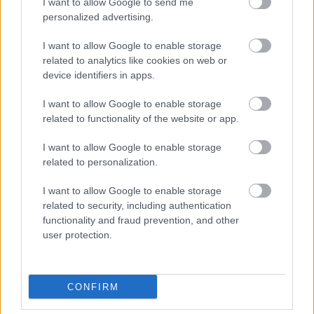
I want to allow Google to send me
personalized advertising.
I want to allow Google to enable storage
related to analytics like cookies on web or
laboratóriumába, hogy aki nem vigyáz,
device identifiers in apps.
örökre odavész. Nem hiába visszatérő
I want to allow Google to enable storage
motívuma periszkóp és a dinnyefej, e két
related to functionality of the website or app.
örök szimbólum. Mint árbóckosár és
tőkesúly…
I want to allow Google to enable storage
related to personalization.
Most, 2008-ban új kötettel jelentkezett a
szerző, amely villanygitárként zúzta szét a
I want to allow Google to enable storage
könyvhét marketingzaját. A White Horse a hó
related to security, including authentication
alatt már a borítójával is felhívja magára a
functionality and fraud prevention, and other
figyelmet, mivel a kiadó hosszas keresgélés
user protection.
után meglelte a régi S-modell boltok
betűtípusát, és eme fonttal oly ajánlót írt a
hátoldalra, hogy annak tartalma rosette-i kő
CONFIRM
nélkül csak mentális energiákkal érzékelhető.