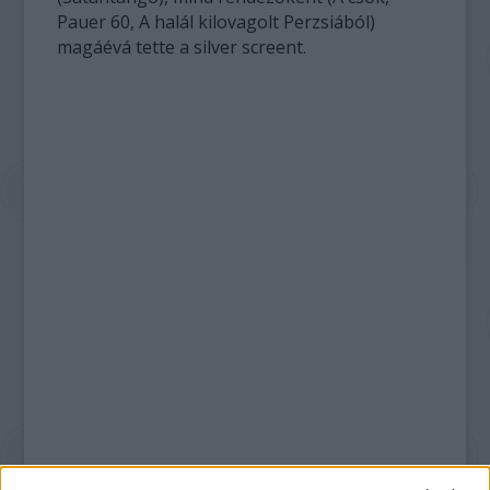
Pauer 60, A halál kilovagolt Perzsiából)
magáévá tette a silver screent.