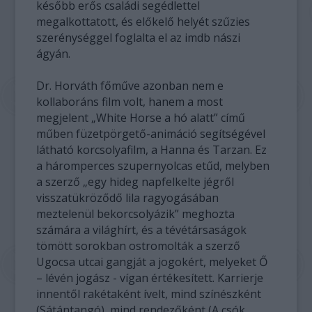
később erős családi segédlettel
megalkottatott, és előkelő helyét szűzies
szerénységgel foglalta el az imdb nászi
ágyán.
Dr. Horváth főműve azonban nem e
kollaboráns film volt, hanem a most
megjelent „White Horse a hó alatt” című
műben füzetpörgető-animáció segítségével
látható korcsolyafilm, a Hanna és Tarzan. Ez
a háromperces szupernyolcas etűd, melyben
a szerző „egy hideg napfelkelte jégről
visszatükröződő lila ragyogásában
meztelenül bekorcsolyázik” meghozta
számára a világhírt, és a tévétársaságok
tömött sorokban ostromolták a szerző
Ugocsa utcai gangját a jogokért, melyeket Ő
– lévén jogász - vígan értékesített. Karrierje
innentől rakétaként ívelt, mind színészként
(Sátántangó), mind rendezőként (A csók,