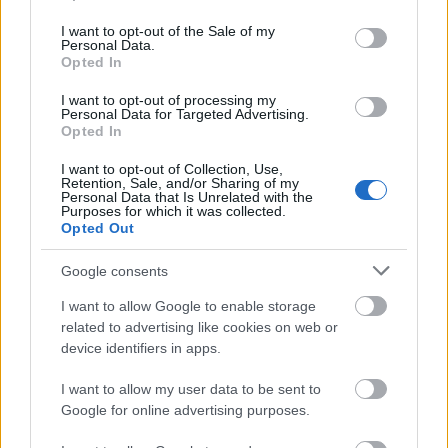
use your data for below specified purposes in below Google
consent section.
Gödrös Frigyes
Mint a befagyott Balaton, úgy
I want to opt-out of the Sale of my
Personal Data.
ölelte magához az irodalmi élet, és az
Opted In
Amerika bevétele című könyve, amely New
York leigázását mutatja be, alapművé vált,
I want to opt-out of processing my
Personal Data for Targeted Advertising.
hovatovább érettségi tételként tökéletes
Opted In
koronája lehetett volna a középiskolai
tanulmányoknak, ám a kor rezsimje
I want to opt-out of Collection, Use,
Retention, Sale, and/or Sharing of my
elutasította ezt a népi kezdeményezést.
Personal Data that Is Unrelated with the
Purposes for which it was collected.
Opted Out
Dr. Horváth
tehát
Google consents
megmaradt a
legsármosabb
I want to allow Google to enable storage
related to advertising like cookies on web or
magyar
device identifiers in apps.
írónknak, aki
oly intimen
I want to allow my user data to be sent to
csábítja az
Google for online advertising purposes.
olvasót az ízek,
szagok, álmok