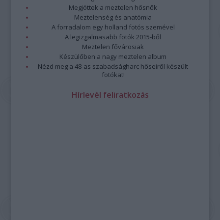
Megjöttek a meztelen hősnők
Meztelenség és anatómia
A forradalom egy holland fotós szemével
A legizgalmasabb fotók 2015-ből
Meztelen fővárosiak
Készülőben a nagy meztelen album
Nézd meg a 48-as szabadságharc hőseiről készült
fotókat!
Hírlevél feliratkozás