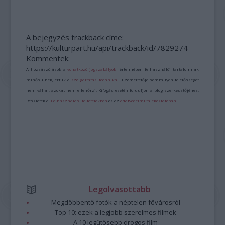
A bejegyzés trackback címe:
https://kulturpart.hu/api/trackback/id/7829274
Kommentek:
A hozzászólások a
vonatkozó jogszabályok
értelmében felhasználói tartalomnak
minősülnek, értük a
szolgáltatás technikai
üzemeltetője semmilyen felelősséget
nem vállal, azokat nem ellenőrzi. Kifogás esetén forduljon a blog szerkesztőjéhez.
Részletek a
Felhasználási feltételekben
és az
adatvédelmi tájékoztatóban
.
Legolvasottabb
Megdöbbentő fotók a néptelen fővárosról
Top 10: ezek a legjobb szerelmes filmek
A 10 legütősebb drogos film