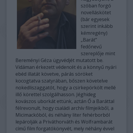
szóban forgó
novelláskötet
(bár egyesek
szerint inkább
kémregény)
„Barát”
fedőnevű
szereplője mint
Bereményi Géza ügyvédjét mutatott be.
Vidáman érkezett védencét és a könnyű nyári
ebéd illatát követve, párás söröket
kocogtatva szatyrában, bőszen követelve
nokedliszaggatót, hogy a csirkepörkölt mellé
illő körettel szolgálhasson. Jéghideg
kovászos uborkát ettünk, aztán Ő a Baráttal
félrevonult, hogy családi archív filmjeikből, a
Micimackóból, és néhány liter fehérborból
lepárolják a Priváthorváth és Wolframbarát
című film forgatókönyvét, mely néhány évvel