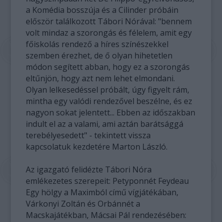
a Komédia bosszúja és a Cilinder próbáin
először találkozott Tábori Nórával: "bennem
volt mindaz a szorongás és félelem, amit egy
főiskolás rendező a híres színészekkel
szemben érezhet, de ő olyan hihetetlen
módon segített abban, hogy ez a szorongás
eltűnjön, hogy azt nem lehet elmondani.
Olyan lelkesedéssel próbált, úgy figyelt rám,
mintha egy valódi rendezővel beszélne, és ez
nagyon sokat jelentett... Ebben az időszakban
indult el az a valami, ami aztán barátsággá
terebélyesedett" - tekintett vissza
kapcsolatuk kezdetére Marton László.
Az igazgató felidézte Tábori Nóra
emlékezetes szerepeit: Petyponnét Feydeau
Egy hölgy a Maximból című vígjátékában,
Várkonyi Zoltán és Orbánnét a
Macskajátékban, Mácsai Pál rendezésében: