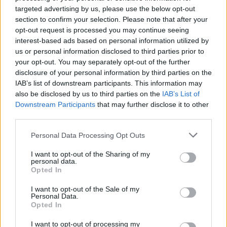
targeted advertising by us, please use the below opt-out
beteg. A következő pillanatban azonban
section to confirm your selection. Please note that after your
belépett a színpadra, és az megtelt
opt-out request is processed you may continue seeing
energiával, melegséggel, az emberek
interest-based ads based on personal information utilized by
egyszeriben jókedvűek lettek: felfogták, hogy
us or personal information disclosed to third parties prior to
egy nagy színésznő léte micsoda varázslat".
your opt-out. You may separately opt-out of the further
disclosure of your personal information by third parties on the
"Az én Nórám még mindig ott áll fenn, a
IAB’s list of downstream participants. This information may
lépcső tetején, és nekem integet" - nézett
also be disclosed by us to third parties on the
IAB’s List of
hátra egykori kollégája és barátnője házára
Downstream Participants
that may further disclose it to other
Igó Éva.
third parties.
A Vígszínház színésznője könnyes szemmel
Please note that this website/app uses one or more Google
Personal Data Processing Opt Outs
emlékezett Tábori Nórára: "Úgy tudott tiszta
services and may gather and store information including but
szívvel szeretni, félni, haragudni, mint egy
not limited to your visit or usage behaviour. You may click to
I want to opt-out of the Sharing of my
gyerek" - fogalmazott.
personal data.
grant or deny consent to Google and its third-party tags to
Opted In
"Hároméves korában édesanyja azért küldte
use your data for below specified purposes in below Google
táncolni, mert szerette volna, ha
consent section.
I want to opt-out of the Sale of my
mozgáskoordinációs problémáin javít a tánc.
Personal Data.
Opted In
Ez olyan jól sikerült, hogy végül táncosnő lett
belőle. Aztán tizenöt évesen Both Béla
I want to opt-out of processing my