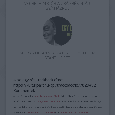
VECSEI H. MIKLÓS A ZSÁMBÉKI NYÁRI
SZÍNHÁZRÓL
MUCSI ZOLTÁN VISSZATÉR – EGY ÉLETEM
STAND UP EST
A bejegyzés trackback címe:
https://kulturpart.hu/api/trackback/id/7829492
Kommentek:
A hozzászólások a
vonatkozó jogszabályok
értelmében felhasználói tartalomnak
minősülnek, értük a
szolgáltatás technikai
üzemeltetője semmilyen felelősséget
nem vállal, azokat nem ellenőrzi. Kifogás esetén forduljon a blog szerkesztőjéhez.
Részletek a
Felhasználási feltételekben
és az
adatvédelmi tájékoztatóban
.