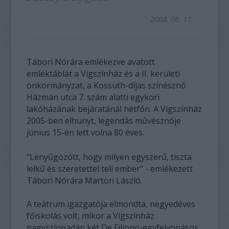
2008. 06. 17.
Tábori Nórára emlékezve avatott
emléktáblát a Vígszínház és a II. kerületi
önkormányzat, a Kossuth-díjas színésznő
Házmán utca 7. szám alatti egykori
lakóházának bejáratánál hétfőn. A Vígszínház
2005-ben elhunyt, legendás művésznője
június 15-én lett volna 80 éves.
"Lenyűgözött, hogy milyen egyszerű, tiszta
lelkű és szeretettel teli ember" - emlékezett
Tábori Nórára Marton László.
A teátrum igazgatója elmondta, negyedéves
főiskolás volt, mikor a Vígszínház
nagyszínpadán két De Filippo-egyfelvonásos,