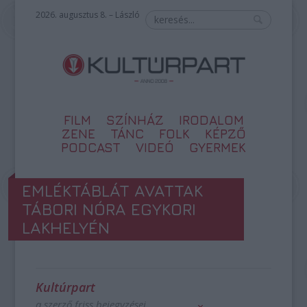
2026. augusztus 8. – László
FILM
SZÍNHÁZ
IRODALOM
ZENE
TÁNC
FOLK
KÉPZŐ
PODCAST
VIDEÓ
GYERMEK
EMLÉKTÁBLÁT AVATTAK
TÁBORI NÓRA EGYKORI
LAKHELYÉN
Kultúrpart
a szerző friss bejegyzései