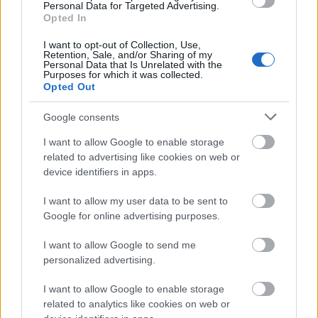
színiiskolájába jelentkezett Szegeden, és
Personal Data for Targeted Advertising.
Opted In
mikor megkérdezték, miért akar színésznő
lenni, azt felelte: nem tudom" - mesélt a
I want to opt-out of Collection, Use,
nyolcvan éve született művésznő ifjúkoráról
Retention, Sale, and/or Sharing of my
Personal Data that Is Unrelated with the
Igó Éva.
Purposes for which it was collected.
Mint hozzátette, Tábori Nóra évekkel később
Opted Out
fogalmazta meg a választ: "azért akartam
Google consents
színésznő lenni, mert nekem kevés volt a
tánc. Irigyeltem a színészeket, hogy ők valami
I want to allow Google to enable storage
többet, olyat tudnak, amit én is szeretnék
related to advertising like cookies on web or
megtanulni, szeretnék karaktereket
device identifiers in apps.
megmutatni".
I want to allow my user data to be sent to
Google for online advertising purposes.
Igó Éva elárulta, egykori kolléganője számára
minden bevásárlás is tanulmányút volt: "ment
I want to allow Google to send me
az utcán, és figyelte az embereket, ki hogyan
personalized advertising.
jár, beszél, öltözködik, hogyan veszi el a
visszajáró pénzt a pénztárnál. Minden
I want to allow Google to enable storage
megfigyelését raktározta, és mikor szükség
related to analytics like cookies on web or
volt rá, előszedte az alakításai során".