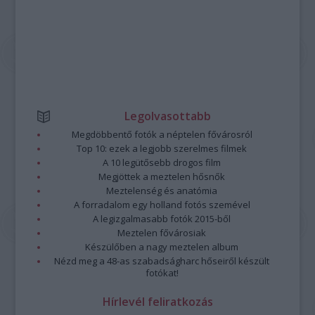
Legolvasottabb
Megdöbbentő fotók a néptelen fővárosról
Top 10: ezek a legjobb szerelmes filmek
A 10 legütősebb drogos film
Megjöttek a meztelen hősnők
Meztelenség és anatómia
A forradalom egy holland fotós szemével
A legizgalmasabb fotók 2015-ből
Meztelen fővárosiak
Készülőben a nagy meztelen album
Nézd meg a 48-as szabadságharc hőseiről készült
fotókat!
Hírlevél feliratkozás