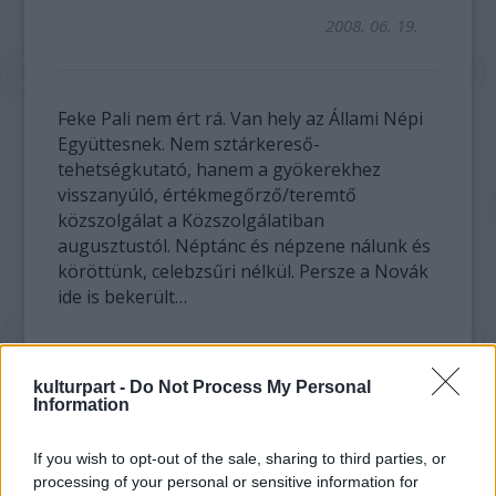
2008. 06. 19.
Feke Pali nem ért rá. Van hely az Állami Népi
Együttesnek. Nem sztárkereső-
tehetségkutató, hanem a gyökerekhez
visszanyúló, értékmegőrző/teremtő
közszolgálat a Közszolgálatiban
augusztustól. Néptánc és népzene nálunk és
köröttünk, celebzsűri nélkül. Persze a Novák
ide is bekerült…
A videó megtekintéséhez
Adobe Flash Player
szükséges!
kulturpart -
Do Not Process My Personal
Information
If you wish to opt-out of the sale, sharing to third parties, or
processing of your personal or sensitive information for
Zene
Folk
Mozgópart