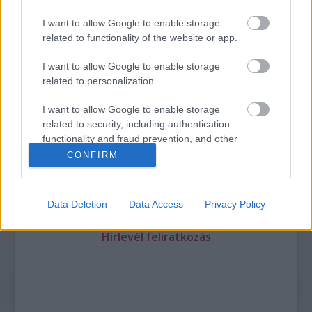
I want to allow Google to enable storage
related to functionality of the website or app.
Legolvasottabb
I want to allow Google to enable storage
Megdöbbentő fotók a néptelen fővárosról
related to personalization.
Top 10: ezek a legjobb szerelmes filmek
A 10 legütősebb drogos film
I want to allow Google to enable storage
Megjöttek a meztelen hősnők
related to security, including authentication
Meztelenség és anatómia
functionality and fraud prevention, and other
A forradalom egy holland fotós szemével
user protection.
A legizgalmasabb fotók 2015-ből
CONFIRM
Meztelen fővárosiak
Készülőben a nagy meztelen album
Nézd meg a 48-as szabadságharc hőseiről készült
Data Deletion
Data Access
Privacy Policy
fotókat!
Hírlevél feliratkozás