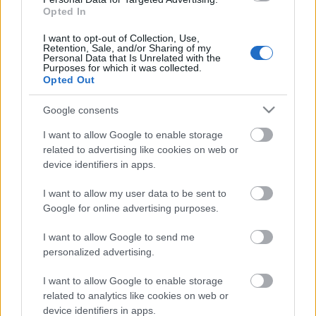
Opted In
I want to opt-out of Collection, Use,
Retention, Sale, and/or Sharing of my
Personal Data that Is Unrelated with the
Purposes for which it was collected.
Opted Out
CSŰRÖK KÖZÖTT SZÓL A VILÁG – JUBILEUMI
FESZTIVÁL KALOTASZEGEN
Google consents
I want to allow Google to enable storage
related to advertising like cookies on web or
A bejegyzés trackback címe:
device identifiers in apps.
https://kulturpart.hu/api/trackback/id/7829618
Kommentek:
I want to allow my user data to be sent to
A hozzászólások a
vonatkozó jogszabályok
értelmében felhasználói tartalomnak
Google for online advertising purposes.
minősülnek, értük a
szolgáltatás technikai
üzemeltetője semmilyen felelősséget
nem vállal, azokat nem ellenőrzi. Kifogás esetén forduljon a blog szerkesztőjéhez.
I want to allow Google to send me
Részletek a
Felhasználási feltételekben
és az
adatvédelmi tájékoztatóban
.
personalized advertising.
I want to allow Google to enable storage
related to analytics like cookies on web or
device identifiers in apps.