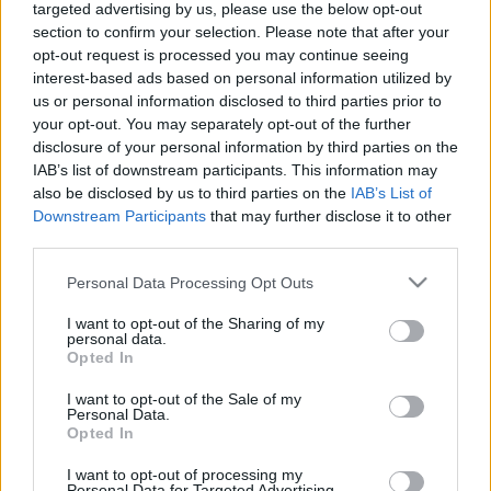
targeted advertising by us, please use the below opt-out
section to confirm your selection. Please note that after your
opt-out request is processed you may continue seeing
interest-based ads based on personal information utilized by
us or personal information disclosed to third parties prior to
your opt-out. You may separately opt-out of the further
disclosure of your personal information by third parties on the
IAB’s list of downstream participants. This information may
also be disclosed by us to third parties on the
IAB’s List of
„AZ EMBERT EMBERRÉ TETTE…” – VASÁRNAP
ZÁRT A DOMBOS FEST
Downstream Participants
that may further disclose it to other
third parties.
Please note that this website/app uses one or more Google
Personal Data Processing Opt Outs
services and may gather and store information including but
not limited to your visit or usage behaviour. You may click to
I want to opt-out of the Sharing of my
personal data.
grant or deny consent to Google and its third-party tags to
Opted In
use your data for below specified purposes in below Google
consent section.
I want to opt-out of the Sale of my
„NEM TÖBB EZER EMBERRE UTAZUNK, HANEM
Personal Data.
EGY VÁLOGATOTT TÁRSASÁGRA”
Opted In
I want to opt-out of processing my
Personal Data for Targeted Advertising.