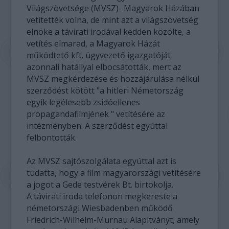
Világszövetsége (MVSZ)- Magyarok Házában
vetítették volna, de mint azt a világszövetség
elnöke a távirati irodával kedden közölte, a
vetítés elmarad, a Magyarok Házát
működtető kft. ügyvezető igazgatóját
azonnali hatállyal elbocsátották, mert az
MVSZ megkérdezése és hozzájárulása nélkül
szerződést kötött "a hitleri Németország
egyik legélesebb zsidóellenes
propagandafilmjének " vetítésére az
intézményben. A szerződést egyúttal
felbontották.
Az MVSZ sajtószolgálata egyúttal azt is
tudatta, hogy a film magyarországi vetítésére
a jogot a Gede testvérek Bt. birtokolja.
A távirati iroda telefonon megkereste a
németországi Wiesbadenben működő
Friedrich-Wilhelm-Murnau Alapítványt, amely