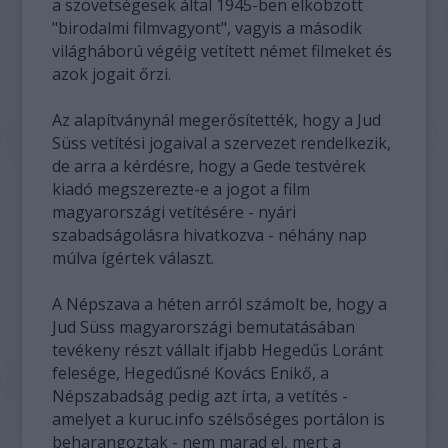
a szövetségesek által 1945-ben elkobzott
"birodalmi filmvagyont", vagyis a második
világháború végéig vetített német filmeket és
azok jogait őrzi.
Az alapítványnál megerősítették, hogy a Jud
Süss vetítési jogaival a szervezet rendelkezik,
de arra a kérdésre, hogy a Gede testvérek
kiadó megszerezte-e a jogot a film
magyarországi vetítésére - nyári
szabadságolásra hivatkozva - néhány nap
múlva ígértek választ.
A Népszava a héten arról számolt be, hogy a
Jud Süss magyarországi bemutatásában
tevékeny részt vállalt ifjabb Hegedűs Loránt
felesége, Hegedűsné Kovács Enikő, a
Népszabadság pedig azt írta, a vetítés -
amelyet a kuruc.info szélsőséges portálon is
beharangoztak - nem marad el, mert a