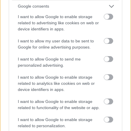
felügyelete mellett. A film a zsidók egyik
Google consents
leggyűlöletesebb ábrázolása - olvasható a
I want to allow Google to enable storage
Wikipedia internetes lexikonban. Levetítették
related to advertising like cookies on web or
többi között SS-egységeknek, mielőtt zsidók
device identifiers in apps.
elleni bevetésre indították volna őket,
koncentrációs táborok őreinek és olyan
I want to allow my user data to be sent to
területeken élő lakosságnak, ahonnan
Google for online advertising purposes.
zsidókat deportáltak.
I want to allow Google to send me
Főszerepe Joseph Süss Oppenheimer
personalized advertising.
alakjára épül. Feuchtwanger történelmi
I want to allow Google to enable storage
regénye egy zsidó üzletemberről szól, aki
related to analytics like cookies on web or
pénzügyi jártasságának és politikai
device identifiers in apps.
érzékének köszönhetően a württembergi
herceg vezető tanácsadója lesz és segít az
I want to allow Google to enable storage
uralkodónak abban, hogy hatalmát,
related to functionality of the website or app.
gazdagságát korrupt módszerekkel növelje.
Amikor azonban szeretett lánya az uralkodó
I want to allow Google to enable storage
bírvágyának áldozatul esik, bosszút esküszik.
related to personalization.