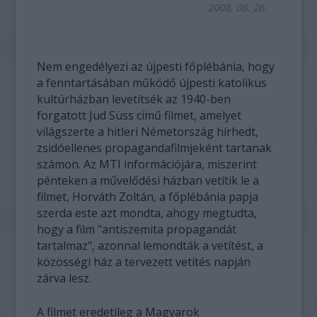
2008. 06. 26.
Nem engedélyezi az újpesti főplébánia, hogy
a fenntartásában működő újpesti katolikus
kultúrházban levetítsék az 1940-ben
forgatott Jud Süss című filmet, amelyet
világszerte a hitleri Németország hírhedt,
zsidóellenes propagandafilmjeként tartanak
számon. Az MTI információjára, miszerint
pénteken a művelődési házban vetítik le a
filmet, Horváth Zoltán, a főplébánia papja
szerda este azt mondta, ahogy megtudta,
hogy a film "antiszemita propagandát
tartalmaz", azonnal lemondták a vetítést, a
közösségi ház a tervezett vetítés napján
zárva lesz.
A filmet eredetileg a Magyarok