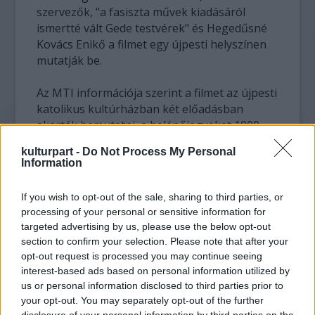
szervezők, "a fasiszta művek kiadásáról
ismertté vált Gede testvérek" és Hegedűsné
Kovács Enikő a filmet egy újpesti helyszínen
mutatják be.
Az MTI információja szerint a filmet az újpesti
katolikus kultúrházban két előadásban
akarták bemutatni, a belépőjegyeket 1000
forintért árulták.
kulturpart -
Do Not Process My Personal
A katolikus közösségi ház plébánosa a
Information
távirati irodának azt mondta, a Gede
testvérek Bt. a gondnokukat kereste meg
If you wish to opt-out of the sale, sharing to third parties, or
telefonon azzal a szándékkal, hogy pénteken
processing of your personal or sensitive information for
levetítenék a filmet. A plébános hozzátette,
targeted advertising by us, please use the below opt-out
amikor a gondnok tárgyalt, majd szóban
section to confirm your selection. Please note that after your
megállapodott a bt.-vel, őt nem értesítette
opt-out request is processed you may continue seeing
erről.
interest-based ads based on personal information utilized by
A megállapodást a katolikus főplébánia
us or personal information disclosed to third parties prior to
your opt-out. You may separately opt-out of the further
szerdán visszamondta - közölte Horváth
disclosure of your personal information by third parties on the