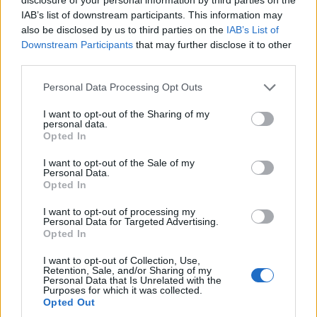
Zoltán. Hozzátette: a művelődési ház
IAB’s list of downstream participants. This information may
pénteken, amikor bemutatták volna a filmet,
also be disclosed by us to third parties on the
IAB’s List of
zárva lesz, az ajtajára pedig kiírják, hogy
Downstream Participants
that may further disclose it to other
elmarad a vetítés.
third parties.
Horváth Zoltán az MTI kérdésére azt
mondta, nem tudja, van-e filmvetítési
Please note that this website/app uses one or more Google
Personal Data Processing Opt Outs
services and may gather and store information including but
engedélye a náluk bejelentkezett
not limited to your visit or usage behaviour. You may click to
I want to opt-out of the Sharing of my
társaságnak.
personal data.
grant or deny consent to Google and its third-party tags to
Opted In
use your data for below specified purposes in below Google
Jud Süss címmel Wilhelm Hauff írt 1827-ben
consent section.
I want to opt-out of the Sale of my
könyvet, ugyanilyen címmel jelent meg Lion
Personal Data.
Feuchtwanger történelmi regénye 1925-ben.
Opted In
Feuchtwanger műve és a regény alapján
I want to opt-out of processing my
1934-ben készült Jud Süss című brit film
Personal Data for Targeted Advertising.
egyaránt elítélte az antiszemitizmust, a film a
Opted In
nácik zsidóellenességét figurázta ki.
I want to opt-out of Collection, Use,
Retention, Sale, and/or Sharing of my
A náci propagandafilmet 1940-ben forgatta
Personal Data that Is Unrelated with the
Purposes for which it was collected.
Veit Harlan, az antiszemitizmus "igazolására",
Opted Out
Joseph Goebbels propagandaminiszter