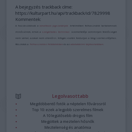
A bejegyzés trackback címe:
https://kulturpart.hu/api/trackback/id/7829998
Kommentek:
A hozzászólások a
vonatkozó jogszabályok
értelmében felhasználói tartalomnak
minősülnek, értük a
szolgáltatás technikai
üzemeltetője semmilyen felelősséget
nem vállal, azokat nem ellenőrzi. Kifogás esetén forduljon a blog szerkesztőjéhez.
Részletek a
Felhasználási feltételekben
és az
adatvédelmi tájékoztatóban
.
Legolvasottabb
Megdöbbentő fotók a néptelen fővárosról
Top 10: ezek a legjobb szerelmes filmek
A 10 legütősebb drogos film
Megjöttek a meztelen hősnők
Meztelenség és anatómia