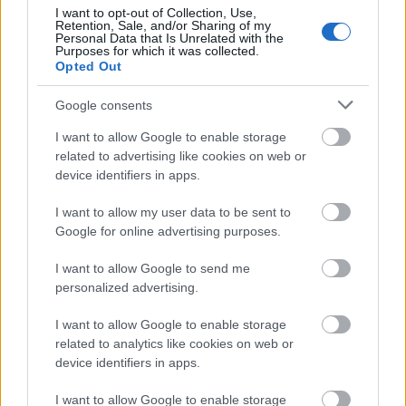
I want to opt-out of Collection, Use,
(2007) című munkája, Békési Sándor Fény
Retention, Sale, and/or Sharing of my
virradat előtt (1985) című produkciója, M.
Personal Data that Is Unrelated with the
Purposes for which it was collected.
Tóth Géza Ikarosza (1996), Taskovics Éva
Opted Out
Mérlegháza (2007), és Ducki Tomek Életvonal
(2007) című filmje szórakoztatja a
Google consents
közönséget.
I want to allow Google to enable storage
Július 5-én Iványi-Bitter Brigitta
related to advertising like cookies on web or
művészettörténész beszélget Másik János
device identifiers in apps.
zeneszerzővel Kovásznai György
rajzfilmrendezőről, akinek 1979-ben
I want to allow my user data to be sent to
készült "zenés trükkfilmjét", a Habfürdőt
Google for online advertising purposes.
nézhetik meg a Kiscelli Múzeum látogatói.
I want to allow Google to send me
Forrás:
MTI
personalized advertising.
I want to allow Google to enable storage
related to analytics like cookies on web or
device identifiers in apps.
Film
Rajzfilmek
I want to allow Google to enable storage