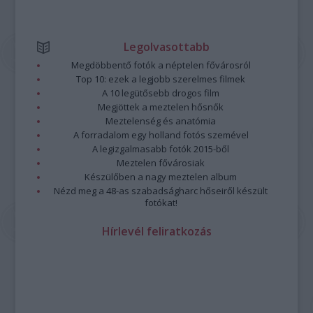
Legolvasottabb
Megdöbbentő fotók a néptelen fővárosról
Top 10: ezek a legjobb szerelmes filmek
A 10 legütősebb drogos film
Megjöttek a meztelen hősnők
Meztelenség és anatómia
A forradalom egy holland fotós szemével
A legizgalmasabb fotók 2015-ből
Meztelen fővárosiak
Készülőben a nagy meztelen album
Nézd meg a 48-as szabadságharc hőseiről készült
fotókat!
Hírlevél feliratkozás