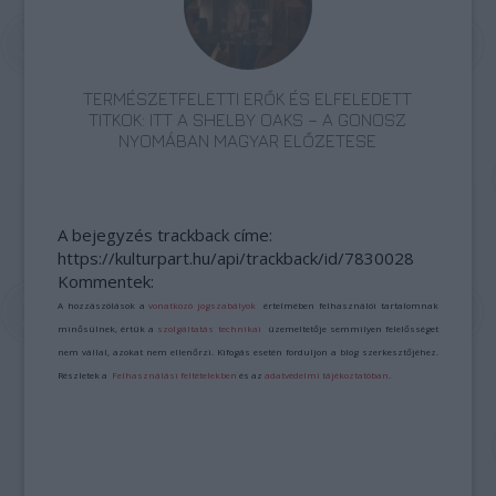
TERMÉSZETFELETTI ERŐK ÉS ELFELEDETT
TITKOK: ITT A SHELBY OAKS – A GONOSZ
NYOMÁBAN MAGYAR ELŐZETESE
A bejegyzés trackback címe:
https://kulturpart.hu/api/trackback/id/7830028
Kommentek:
A hozzászólások a
vonatkozó jogszabályok
értelmében felhasználói tartalomnak
minősülnek, értük a
szolgáltatás technikai
üzemeltetője semmilyen felelősséget
nem vállal, azokat nem ellenőrzi. Kifogás esetén forduljon a blog szerkesztőjéhez.
Részletek a
Felhasználási feltételekben
és az
adatvédelmi tájékoztatóban
.