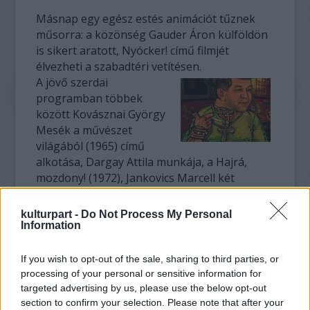
Másnap egy egész estés animációt tűznek
műsorra: a közönség Gauder Áron külföldön
is sikert aratott, Nyócker! című filmjét
élvezheti a szabadtéri vetítésen.
A jövő szerdai
programban többek
között Kovásznai György
Mesék a művészet
világából (1965) című
alkotása, Dargay Attila munkája, a Hajrá,
mozdony! (1972), Jankovics Marcell két
animációja, a Sisyphus (1974) és a Küzdők
(1977), Foky Ottó Babfilmje (1975), Cakó
kulturpart -
Do Not Process My Personal
Feren: Ab ovo (1987) című mozgóképe,
Information
továbbá Gyulai Líviusz 2002-ben készült, Az
én kis városom című alkotása szerepel.
If you wish to opt-out of the sale, sharing to third parties, or
processing of your personal or sensitive information for
Július 3-án az animáció és a képzőművészet
targeted advertising by us, please use the below opt-out
section to confirm your selection. Please note that after your
találkozását bemutató alkotásokat láthatnak