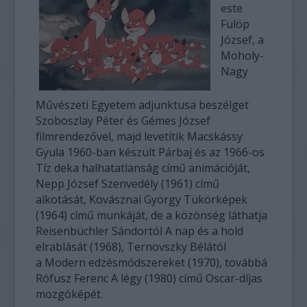
este
Fülöp
József, a
Moholy-
Nagy
Művészeti Egyetem adjunktusa beszélget
Szoboszlay Péter és Gémes József
filmrendezővel, majd levetítik Macskássy
Gyula 1960-ban készült Párbaj és az 1966-os
Tíz deka halhatatlanság című animációját,
Nepp József Szenvedély (1961) című
alkotását, Kovásznai György Tükörképek
(1964) című munkáját, de a közönség láthatja
Reisenbüchler Sándortól A nap és a hold
elrablását (1968), Ternovszky Bélától
a Modern edzésmódszereket (1970), továbbá
Rófusz Ferenc A légy (1980) című Oscar-díjas
mozgóképét.