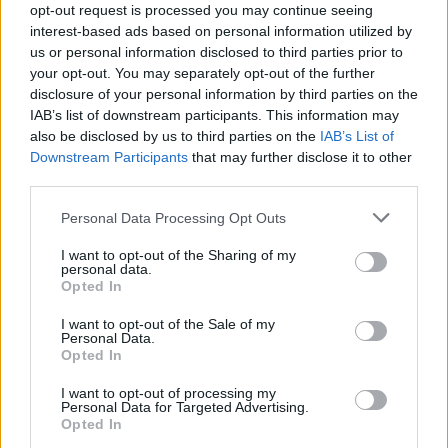
opt-out request is processed you may continue seeing
a mozirajongók.
interest-based ads based on personal information utilized by
Az est folyamán Kárpáti György
us or personal information disclosed to third parties prior to
filmkritikus Magyarósi Éva, Péterffy Zsófia
your opt-out. You may separately opt-out of the further
és Nemes Csaba képzőművészekkel
disclosure of your personal information by third parties on the
beszélget, majd többek között Háy Ágnes
IAB’s list of downstream participants. This information may
Hattyúk tava (2004) című munkáját, Orosz
also be disclosed by us to third parties on the
IAB’s List of
István Álomfejtőjét (1980) Hegedűs 2
Downstream Participants
that may further disclose it to other
third parties.
László Mozzzart (2006) című alkotását,
Rutkai Bori és Nyolczas István közös
Please note that this website/app uses one or more Google
Personal Data Processing Opt Outs
produkcióját, a Fájdalom és humorérzéket
services and may gather and store information including but
(2004), Nemes Csaba Remake-jét (2007),
not limited to your visit or usage behaviour. You may click to
I want to opt-out of the Sharing of my
personal data.
valamint Bánóczki Tibor Holtág? (2002)
grant or deny consent to Google and its third-party tags to
Opted In
című mozgóképét tűzik műsorra.
use your data for below specified purposes in below Google
consent section.
I want to opt-out of the Sale of my
Július 4-én a Moholy-
Personal Data.
Nagy Művészeti
Opted In
Egyetem (MOME)
I want to opt-out of processing my
animációi, többek között
Personal Data for Targeted Advertising.
Pálfi Szabolcs A busz
Opted In
(2003) című alkotása, Gaál Fruzsina Vízen