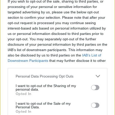
If you wish to opt-out of the sale, sharing to third parties, or
Angelo Barbagallo, a független szerzők és
processing of your personal or sensitive information for
producerek szövetségének (API) elnöke
targeted advertising by us, please use the below opt-out
emlékeztetett, hogy annak idején a jobboldal
section to confirm your selection. Please note that after your
is támogatta Prodi-kormány tervezetét.
opt-out request is processed you may continue seeing
interest-based ads based on personal information utilized by
Barbagallo szerint a bojkott kérdésében
us or personal information disclosed to third parties prior to
egyetértés van valamennyi érintett szervezet
your opt-out. You may separately opt-out of the further
között. Ha állják a szavukat, nemcsak az
disclosure of your personal information by third parties on the
augusztus 27-én kezdődő velencei Mostrán
IAB’s list of downstream participants. This information may
hiányoznak majd az olasz filmművészet új
also be disclosed by us to third parties on the
IAB’s List of
Downstream Participants
alkotásai, hanem az azt követő fiatal filmesek
that may further disclose it to other
third parties.
seregszemléjének tekintett torinói
fesztiválról, és az október eleji, mindössze
Please note that this website/app uses one or more Google
Personal Data Processing Opt Outs
két éve született, de máris nagy
services and may gather and store information including but
népszerűségnek örvendő Római
not limited to your visit or usage behaviour. You may click to
I want to opt-out of the Sharing of my
personal data.
Filmünnepről is.
grant or deny consent to Google and its third-party tags to
Opted In
use your data for below specified purposes in below Google
consent section.
A filmesek nem akarnak megállni "szűk
I want to opt-out of the Sale of my
Personal Data.
szakmai körben": felszólították az egész
Opted In
olasz kulturális ipart, hogy csatlakozzanak