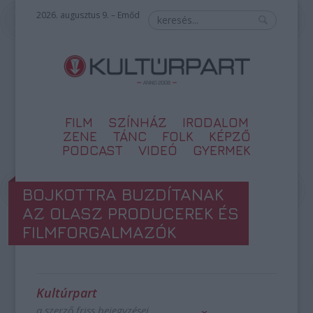
2026. augusztus 9. – Emőd
FILM
SZÍNHÁZ
IRODALOM
ZENE
TÁNC
FOLK
KÉPZŐ
PODCAST
VIDEÓ
GYERMEK
BOJKOTTRA BUZDÍTANAK
AZ OLASZ PRODUCEREK ÉS
FILMFORGALMAZÓK
Kultúrpart
a szerző friss bejegyzései