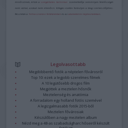
minősülnek, értük a
szolgáltatás technikai
üzemeltetője semmilyen felelősséget
nem vállal, azokat nem ellenőrzi. Kifogás esetén forduljon a blog szerkesztőjéhez.
Részletek a
Felhasználási feltételekben
és az
adatvédelmi tájékoztatóban
.
Legolvasottabb
Megdöbbentő fotók a néptelen fővárosról
Top 10: ezek a legjobb szerelmes filmek
A 10 legütősebb drogos film
Megjöttek a meztelen hősnők
Meztelenség és anatómia
A forradalom egy holland fotós szemével
A legizgalmasabb fotók 2015-ből
Meztelen fővárosiak
Készülőben a nagy meztelen album
Nézd meg a 48-as szabadságharc hőseiről készült