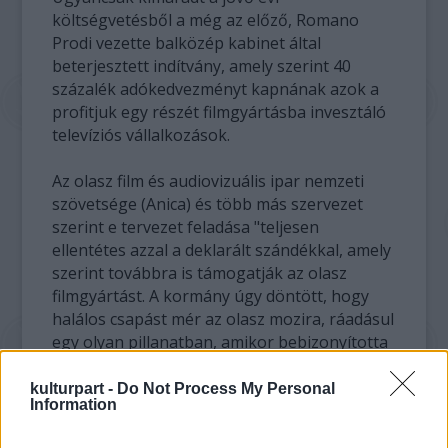
költségvetésből a még az előző, Romano
Prodi vezette balközép kabinet által
beterjesztett indítvány, amely szerint 40
százalék adókedvezményt kapnának azok a
profitjuk egy részét filmgyártásba invesztáló
televíziós vállalkozások.
Az olasz film és audiovizuális ipar nemzeti
szövetsége (Anica) és több más szervezet
szerint e tervezet feladása "teljesen
ellentétes azzal a deklarált szándékkal, amely
szerint továbbra is támogatják az olasz
filmgyártást. A kormány úgy döntött, hogy
halálos csapást mér az olasz mozira, ráadásul
egy olyan pillanatban, amikor bebizonyította
nemzetközi szinten is művészi és üzleti
életerejét" - hangsúlyozza e szervezetek
kulturpart -
Do Not Process My Personal
Information
közös közleménye.