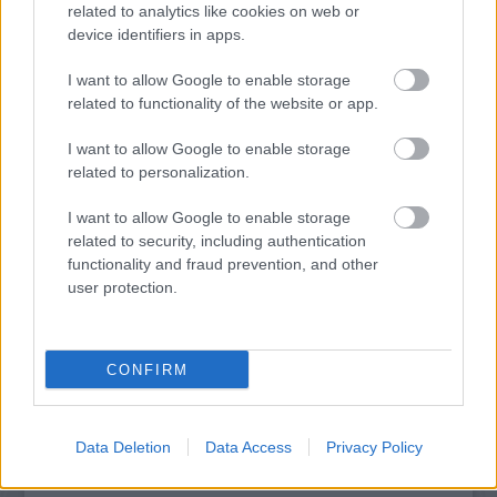
related to analytics like cookies on web or
device identifiers in apps.
TERMÉSZETFELETTI ERŐK ÉS ELFELEDETT
I want to allow Google to enable storage
TITKOK: ITT A SHELBY OAKS – A GONOSZ
NYOMÁBAN MAGYAR ELŐZETESE
related to functionality of the website or app.
I want to allow Google to enable storage
related to personalization.
I want to allow Google to enable storage
related to security, including authentication
functionality and fraud prevention, and other
user protection.
SZÁGULDÁS, SÁRKÁNYOK, ROSSZFIÚK – A NYÁR
10 LEGKEDVELTEBB MOZIJA MAGYARORSZÁGON
CONFIRM
A bejegyzés trackback címe:
https://kulturpart.hu/api/trackback/id/7830024
Data Deletion
Data Access
Privacy Policy
Kommentek:
A hozzászólások a
vonatkozó jogszabályok
értelmében felhasználói tartalomnak