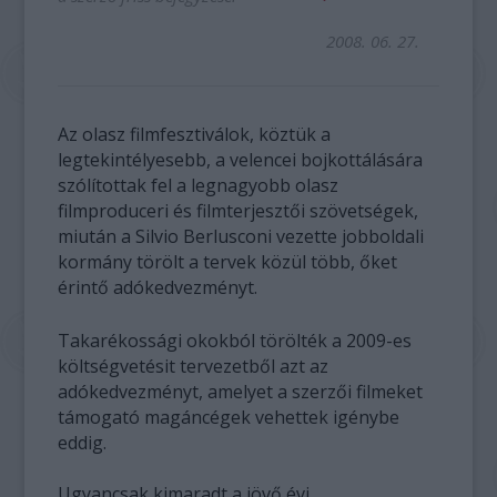
2008. 06. 27.
Az olasz filmfesztiválok, köztük a
legtekintélyesebb, a velencei bojkottálására
szólítottak fel a legnagyobb olasz
filmproduceri és filmterjesztői szövetségek,
miután a Silvio Berlusconi vezette jobboldali
kormány törölt a tervek közül több, őket
érintő adókedvezményt.
Takarékossági okokból törölték a 2009-es
költségvetésit tervezetből azt az
adókedvezményt, amelyet a szerzői filmeket
támogató magáncégek vehettek igénybe
eddig.
Ugyancsak kimaradt a jövő évi