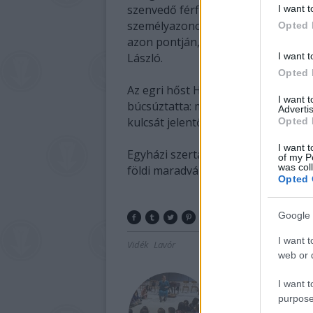
szenvedő férfi földi maradványait rej
I want t
személyazonosítást, hogy a szentél
Opted 
azon pontján, amely a birtok urát 
László.
I want t
Opted 
Az egri hőst Homa János, az egri ö
I want 
búcsúztatta: mint mondta a várkapi
Advertis
kulcsát jelentő egri várat.
Opted 
I want t
Egyházi szertartás keretében kora
of my P
was col
földi maradványokat a szarkofágb
Opted 
Google 
I want t
Vidék
Lavór
web or d
I want t
purpose