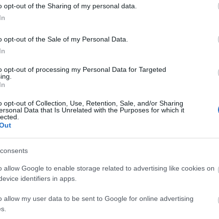
tette a faláda. Az a tény is segítette a
o opt-out of the Sharing of my personal data.
y déli oldalán leltek rá a maradványokra, a templom
In
temetkezési helyként megillette - mondta Fodor
o opt-out of the Sale of my Personal Data.
In
nkormányzat kulturális bizottságának elnöke
to opt-out of processing my Personal Data for Targeted
tány 25-szörös túlerő ellen védte meg az ország
ing.
In
o opt-out of Collection, Use, Retention, Sale, and/or Sharing
beli ruhába öltözött hagyományőrzők helyezték a
ersonal Data that Is Unrelated with the Purposes for which it
lected.
a szombaton a dobóruszkai templomban.
Out
consents
o allow Google to enable storage related to advertising like cookies on
evice identifiers in apps.
o allow my user data to be sent to Google for online advertising
s.