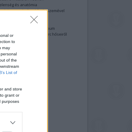
elenség és anatómia
rradalom egy holland fotós szemével
izgalmasabb fotók 2015-ből
elen fővárosiak
ülőben a nagy meztelen album
 meg a 48-as szabadságharc hőseiről
sonal or
lt fotókat!
ection to
ou may
vél feliratkozás
 personal
out of the
 downstream
B’s List of
er and store
to grant or
ed purposes