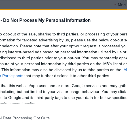
Mezt
A fo
Dobó István várkapitányt szombaton a szlovákiai
A leg
pített templomban. A egri várvédő kapitányt abban
 -
Do Not Process My Personal Information
Mezt
et Dobó István fia, édesapja 1570 körül
Kész
ított ki a szentélyben.
Nézd
to opt-out of the sale, sharing to third parties, or processing of your per
készü
formation for targeted advertising by us, please use the below opt-out s
jratemetés mintegy kétéves régészeti kutatás
r selection. Please note that after your opt-out request is processed y
Hírle
eing interest-based ads based on personal information utilized by us or
ménye. Fodor László az egri Dobó István
disclosed to third parties prior to your opt-out. You may separately opt-
úzeum régésze, aki konzulensként vett részt a
losure of your personal information by third parties on the IAB’s list of
tásban, az MTI-nek elmondta: először a templom
. This information may also be disclosed by us to third parties on the
IA
I. században elkészült kriptájában kezdték meg a
Participants
that may further disclose it to other third parties.
tást, ugyanis azt feltételezték, hogy Dobó földi
dványai is átkerültek a sírboltba, ám a kutatás
 that this website/app uses one or more Google services and may gath
járt sikerrel.
including but not limited to your visit or usage behaviour. You may click 
 to Google and its third-party tags to use your data for below specifi
ogle consent section.
követően bontották fel a szentély padozatát és rá is
ek egy egyszerű fakoporsóban eltemetett férfi
tvázának maradványaira. Az embertani kutatások
l Data Processing Opt Outs
li, mintegy 180 centiméter magas, köszvényben