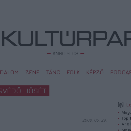
ODALOM
ZENE
TÁNC
FOLK
KÉPZŐ
PODCA
ÁRVÉDŐ HŐSÉT
L
Megd
Top 1
2008. 06. 29.
A 10 
Megj