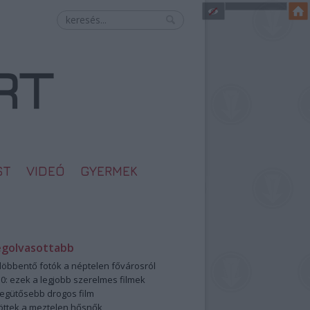
ST
VIDEÓ
GYERMEK
egolvasottabb
öbbentő fotók a néptelen fővárosról
0: ezek a legjobb szerelmes filmek
legütősebb drogos film
öttek a meztelen hősnők