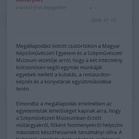
a szerző friss bejegyzései
2008. 07. 03.
Megállapodást kötött csütörtökön a Magyar
Képzőművészeti Egyetem és a Szépművészeti
Múzeum vezetője arról, hogy a két intézmény
kölcsönösen segíti egymás munkáját
egyebek mellett a kutatás, a restaurátor-
képzés és a könyvtárak együttműködése
terén.
Elmondta: a megállapodás értelmében az
egyetemisták lehetőséget kapnak arra, hogy
a Szépművészeti Múzeumban őrzött
műtárgyakról, főként festményekről helyszíni
másolatot készíthessenek tanulmányi célra. A