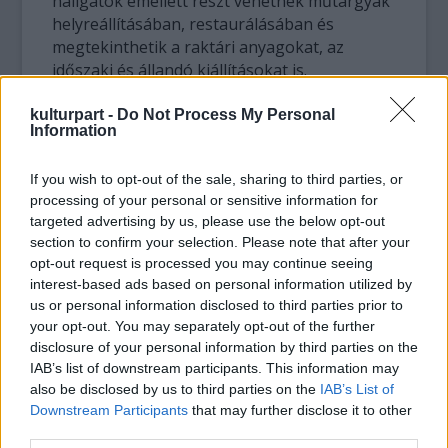
hallgatók emellett részt vehetnek műtárgyak
helyreállításában, restaurálásában és
megtekinthetik a raktári anyagokat, az
időszaki és állandó kiállításokat is.
A megállapodás szerint a múzeum dolgozói
kulturpart -
Do Not Process My Personal
Information
használhatják az egyetem szakkönyvtári
törzsanyagát, kutatómunkát végezhetnek, s
If you wish to opt-out of the sale, sharing to third parties, or
mivel az egyetem is rendelkezik kiállító
processing of your personal or sensitive information for
teremmel, hasonló témájú vagy egymást
targeted advertising by us, please use the below opt-out
kiegészítő tárlatok megrendezésére is
section to confirm your selection. Please note that after your
lehetőség nyílik.
opt-out request is processed you may continue seeing
interest-based ads based on personal information utilized by
Fontos része a dokumentumnak a
us or personal information disclosed to third parties prior to
könyvtárak együttműködése, amely az
your opt-out. You may separately opt-out of the further
elektronikus adatbázis és a dokumentum-
disclosure of your personal information by third parties on the
ellátás bővítését célozza, de lehetőséget
IAB’s list of downstream participants. This information may
also be disclosed by us to third parties on the
IAB’s List of
biztosít egyes adatbázisok közös
Downstream Participants
that may further disclose it to other
megvásárlására is.
third parties.