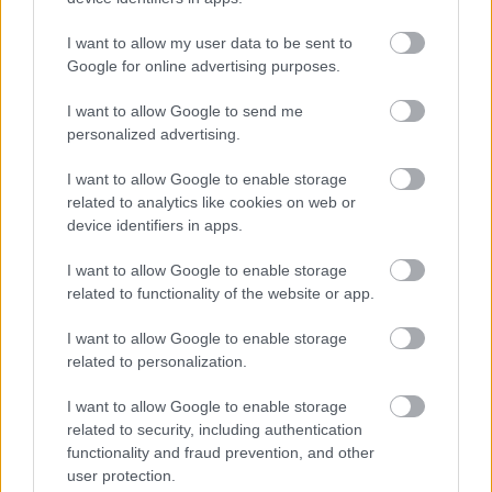
I want to allow my user data to be sent to
Google for online advertising purposes.
I want to allow Google to send me
personalized advertising.
I want to allow Google to enable storage
„NEM TÖBB EZER EMBERRE UTAZUNK, HANEM
EGY VÁLOGATOTT TÁRSASÁGRA”
related to analytics like cookies on web or
device identifiers in apps.
I want to allow Google to enable storage
related to functionality of the website or app.
A bejegyzés trackback címe:
https://kulturpart.hu/api/trackback/id/7830340
I want to allow Google to enable storage
Kommentek:
related to personalization.
A hozzászólások a
vonatkozó jogszabályok
értelmében felhasználói tartalomnak
minősülnek, értük a
szolgáltatás technikai
üzemeltetője semmilyen felelősséget
I want to allow Google to enable storage
nem vállal, azokat nem ellenőrzi. Kifogás esetén forduljon a blog szerkesztőjéhez.
related to security, including authentication
Részletek a
Felhasználási feltételekben
és az
adatvédelmi tájékoztatóban
.
functionality and fraud prevention, and other
user protection.