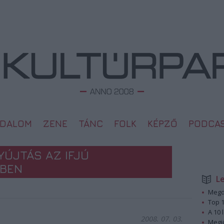
ODALOM
ZENE
TÁNC
FOLK
KÉPZŐ
PODCA
ÚJTÁS AZ IFJÚ
ÉBEN
L
Megd
Top 1
A 10 
2008. 07. 03.
Megj