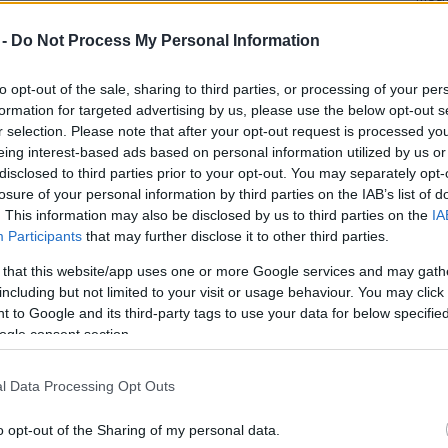
Mezt
A fo
 -
Do Not Process My Personal Information
A leg
 a Magyar Képzőművészeti Egyetem és a
Mezt
to opt-out of the sale, sharing to third parties, or processing of your per
ól, hogy a két intézmény kölcsönösen segíti
Kész
formation for targeted advertising by us, please use the below opt-out s
Nézd
 kutatás, a restaurátor-képzés és a könyvtárak
r selection. Please note that after your opt-out request is processed y
készü
eing interest-based ads based on personal information utilized by us or
Hírle
disclosed to third parties prior to your opt-out. You may separately opt-
en az egyetemisták lehetőséget kapnak arra, hogy
losure of your personal information by third parties on the IAB’s list of
 műtárgyakról, főként festményekről helyszíni
. This information may also be disclosed by us to third parties on the
IA
i célra. A hallgatók emellett részt vehetnek
Participants
that may further disclose it to other third parties.
urálásában és megtekinthetik a raktári anyagokat,
 that this website/app uses one or more Google services and may gath
s.
including but not limited to your visit or usage behaviour. You may click 
 to Google and its third-party tags to use your data for below specifi
olgozói használhatják az egyetem szakkönyvtári
ogle consent section.
tnek, s mivel az egyetem is rendelkezik kiállító
mást kiegészítő tárlatok megrendezésére is
l Data Processing Opt Outs
o opt-out of the Sharing of my personal data.
önyvtárak együttműködése, amely az elektronikus