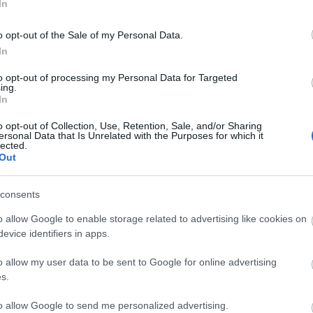
In
bővítését célozza, de lehetőséget biztosít egyes
is.
o opt-out of the Sale of my Personal Data.
In
zménynek számos alapfeladata, egyebek mellett a
uális nevelés egybevág, éppen ezért az a céljuk,
to opt-out of processing my Personal Data for Targeted
ing.
felhalmozott szellemi tőkét és tudást
In
övőben.
o opt-out of Collection, Use, Retention, Sale, and/or Sharing
ersonal Data that Is Unrelated with the Purposes for which it
lected.
Out
consents
o allow Google to enable storage related to advertising like cookies on
evice identifiers in apps.
o allow my user data to be sent to Google for online advertising
s.
to allow Google to send me personalized advertising.