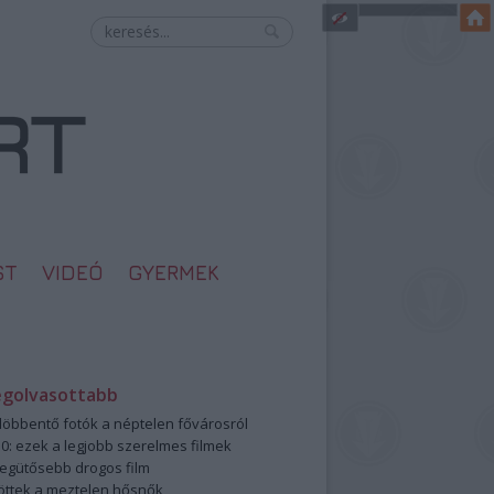
ST
VIDEÓ
GYERMEK
egolvasottabb
öbbentő fotók a néptelen fővárosról
0: ezek a legjobb szerelmes filmek
legütősebb drogos film
öttek a meztelen hősnők