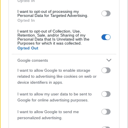
Opted In
kiadott Goodbye Swingtime albumon
vált egyértelművé Herbert munkamódszere:
I want to opt-out of processing my
a dalok dekonstrukciója, elemi egységekre,
Personal Data for Targeted Advertising.
Opted In
hangokra bontása, majd újbóli
összeszerelése, barkácsolása,
I want to opt-out of Collection, Use,
"bricolage-zsa".
Retention, Sale, and/or Sharing of my
Personal Data that Is Unrelated with the
Lemezek (Matthew) Herbert néven
Purposes for which it was collected.
Opted Out
100lbs, 1996
Around the House, 1998
Google consents
Bodily Functions, 2001
I want to allow Google to enable storage
Goodbye Swingtime, 2003
related to advertising like cookies on web or
Plat du jour, 2005
device identifiers in apps.
Scale, 2006
Lehetetlen összefoglalni Matthew Herbert
I want to allow my user data to be sent to
alig másfél évtizede tartó, ám
Google for online advertising purposes.
elképesztően gazdag pályáját. Elborult
I want to allow Google to send me
zörejkovácsolástól andalító
personalized advertising.
balladákon át, ihletett és az eredetivel
egyenértékű remixeken keresztül