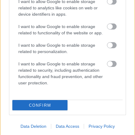
I want to allow Google to enable storage
elektródiszkóig és masszívan pumpáló
related to analytics like cookies on web or
négynegyedes house-okig terjed a
device identifiers in apps.
spektrum, de bármelyikről is legyen szó,
azonnal felismerhető rajta Herbert
I want to allow Google to enable storage
összetéveszthetetlen egyénisége.
related to functionality of the website or app.
I want to allow Google to enable storage
related to personalization.
I want to allow Google to enable storage
Zene
A38
related to security, including authentication
functionality and fraud prevention, and other
user protection.
CONFIRM
ELSTARTOLT A MŰVÉSZETEK VÖLGYE
Data Deletion
Data Access
Privacy Policy