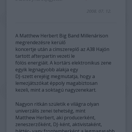
2008. 07. 12.
A Matthew Herbert Big Band Millenárison
megrendezésre kerülő
koncertje után a címszereplő az A38 Hajón
tartott afterpartin vezeti le
fölös energiáit. A kortárs elektronikus zene
egyik legnagyobb alakja egy
DJ-szett erejéig megmutatja, hogy a
lemezjátszókat éppoly magabiztosan
kezeli, mint a soktagú nagyzenekart.
Nagyon ritkán születik e világra olyan
univerzális zenei tehetség, mint
Matthew Herbert, aki producerként,
zeneszerzőként, DJ-ként, aktivistaként,
háttér- vagy frontemberként a legmagasabb