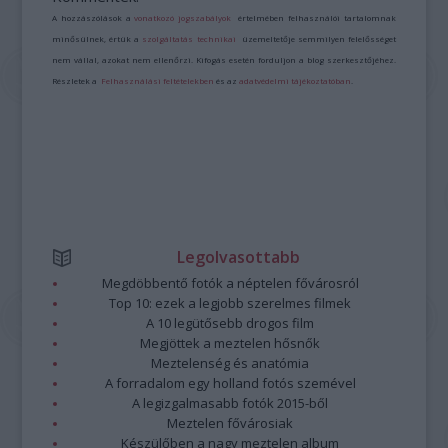
A hozzászólások a
vonatkozó jogszabályok
értelmében felhasználói tartalomnak
minősülnek, értük a
szolgáltatás technikai
üzemeltetője semmilyen felelősséget
nem vállal, azokat nem ellenőrzi. Kifogás esetén forduljon a blog szerkesztőjéhez.
Részletek a
Felhasználási feltételekben
és az
adatvédelmi tájékoztatóban
.
Legolvasottabb
Megdöbbentő fotók a néptelen fővárosról
Top 10: ezek a legjobb szerelmes filmek
A 10 legütősebb drogos film
Megjöttek a meztelen hősnők
Meztelenség és anatómia
A forradalom egy holland fotós szemével
A legizgalmasabb fotók 2015-ből
Meztelen fővárosiak
Készülőben a nagy meztelen album