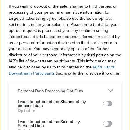
előállított hangokat, zörejeket a
If you wish to opt-out of the sale, sharing to third parties, or
hangmintázással és a vonószenekarral.
processing of your personal or sensitive information for
targeted advertising by us, please use the below opt-out
Matthew Herbert, aki egy rádiós
section to confirm your selection. Please note that after your
opt-out request is processed you may continue seeing
hangmérnök fiaként már gyerekfejjel
interest-based ads based on personal information utilized by
tökéletesen kiismerte magát a
us or personal information disclosed to third parties prior to
stúdiótechnikában, négyéves kora óta zenél
your opt-out. You may separately opt-out of the further
intenzíven, zongora- és hegedűtanulmányai
disclosure of your personal information by third parties on the
után az Exeter University színház szakán
IAB’s list of downstream participants. This information may
folytatta tanulmányait és zajkeltési
also be disclosed by us to third parties on the
IAB’s List of
kísérleteit. A kilencvenes évek közepe óta
Downstream Participants
that may further disclose it to other
foglalkozik intenzíven zeneszerzéssel, első
third parties.
igazi munkája az 1998-as Around the House
Please note that this website/app uses one or more Google
Personal Data Processing Opt Outs
volt, ami - címének megfelelően - háztartási
services and may gather and store information including but
zajok nagszabású kompozícióvá összeállított
not limited to your visit or usage behaviour. You may click to
I want to opt-out of the Sharing of my
gyűjteménye. A folytatás, a 2001-ben
personal data.
grant or deny consent to Google and its third-party tags to
Opted In
megjelent Bodily Functions, ez a csodálatos,
use your data for below specified purposes in below Google
érzelmes album azóta is az elektronikus zene
consent section.
I want to opt-out of the Sale of my
egyik kulcsműve. Ezeken és a 2003-ban
Personal Data.