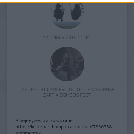
AZ EMBERSÉG ÜNNEPE
„AZ EMBERT EMBERRÉ TETTE…” – VASÁRNAP
ZÁRT A DOMBOS FEST
A bejegyzés trackback címe:
https://kulturpart.hu/api/trackback/id/7830738
Kommentek: