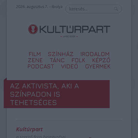
2026. augusztus 7. – Ibolya
FILM
SZÍNHÁZ
IRODALOM
ZENE
TÁNC
FOLK
KÉPZŐ
PODCAST
VIDEÓ
GYERMEK
AZ AKTIVISTA, AKI A
SZÍNPADON IS
TEHETSÉGES
Kultúrpart
a szerző friss bejegyzései