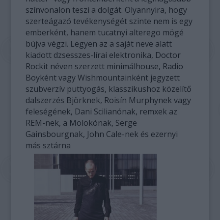
színvonalon teszi a dolgát. Olyannyira, hogy
szerteágazó tevékenységét szinte nem is egy
emberként, hanem tucatnyi alterego mögé
bújva végzi. Legyen az a saját neve alatt
kiadott dzsesszes-lírai elektronika, Doctor
Rockit néven szerzett minimálhouse, Radio
Boyként vagy Wishmountainként jegyzett
szubverzív puttyogás, klasszikushoz közelítő
dalszerzés Björknek, Roisín Murphynek vagy
feleségének, Dani Scilianónak, remxek az
REM-nek, a Molokónak, Serge
Gainsbourgnak, John Cale-nek és ezernyi
más sztárna