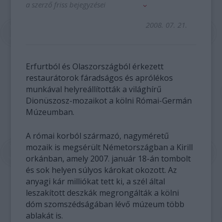
a szerző friss bejegyzései
2008. 07. 21.
Erfurtból és Olaszországból érkezett
restaurátorok fáradságos és aprólékos
munkával helyreállították a világhírű
Dionüszosz-mozaikot a kölni Római-Germán
Múzeumban.
A római korból származó, nagyméretű
mozaik is megsérült Németországban a Kirill
orkánban, amely 2007. január 18-án tombolt
és sok helyen súlyos károkat okozott. Az
anyagi kár milliókat tett ki, a szél által
leszakított deszkák megrongálták a kölni
dóm szomszédságában lévő múzeum több
ablakát is.