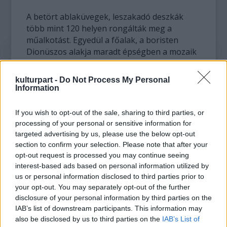
A betört ablaküvegek, leszakadó deszkák
több mint 120 helyen rongálták meg a
műalkotást. Egyedül a főalak, a boristen
Dionüszos alakja maradt épségben a mozaik
mintegy másfél millió darabjából.
kulturpart -
Do Not Process My Personal
A Római-Germán Múzeum padlózatán folyó
Information
rendkívül aprólékos munkálatokban
Christoph Merzenreich professzor
If you wish to opt-out of the sale, sharing to third parties, or
irányításával húsznál több szakértő vett
processing of your personal or sensitive information for
részt. A restaurálási költségeket 100 000
targeted advertising by us, please use the below opt-out
euróra (29 millió forint) becsülik.
section to confirm your selection. Please note that after your
opt-out request is processed you may continue seeing
interest-based ads based on personal information utilized by
A Krisztus után 200-ban készült mozaik
us or personal information disclosed to third parties prior to
valamikor egy római előkelőség villájának
your opt-out. You may separately opt-out of the further
éttermét díszítette. Az épület idővel leégett és
disclosure of your personal information by third parties on the
csak 1941-ben - légvédelmi óvóhely építése
IAB’s list of downstream participants. This information may
közben - találtak rá a mintegy 70
also be disclosed by us to third parties on the
IAB’s List of
négyzetméter nagyságú mozaikra és azt