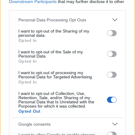
Downstream Participants
that may further disclose it to other
olyan értékesnek találták, hogy végül is
third parties.
külön múzeumot építettek a számára.
Please note that this website/app uses one or more Google
Personal Data Processing Opt Outs
services and may gather and store information including but
not limited to your visit or usage behaviour. You may click to
I want to opt-out of the Sharing of my
personal data.
grant or deny consent to Google and its third-party tags to
Opted In
use your data for below specified purposes in below Google
Régészet
Képző
consent section.
I want to opt-out of the Sale of my
Personal Data.
Opted In
I want to opt-out of processing my
Personal Data for Targeted Advertising.
Opted In
I want to opt-out of Collection, Use,
Retention, Sale, and/or Sharing of my
AZ EMBERSÉG ÜNNEPE
Personal Data that Is Unrelated with the
Purposes for which it was collected.
Opted Out
Google consents
I want to allow Google to enable storage