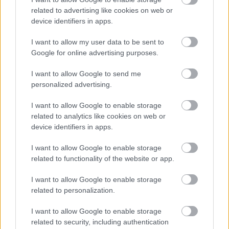
related to advertising like cookies on web or
device identifiers in apps.
„NEM TÖBB EZER EMBERRE UTAZUNK, HANEM
EGY VÁLOGATOTT TÁRSASÁGRA”
I want to allow my user data to be sent to
Google for online advertising purposes.
I want to allow Google to send me
personalized advertising.
I want to allow Google to enable storage
related to analytics like cookies on web or
device identifiers in apps.
MAGYAR KUTATÓ FEDEZTE FEL AZ ÚSZÓK
BARLANGJÁT
I want to allow Google to enable storage
related to functionality of the website or app.
I want to allow Google to enable storage
A bejegyzés trackback címe:
related to personalization.
https://kulturpart.hu/api/trackback/id/7831114
Kommentek:
I want to allow Google to enable storage
A hozzászólások a
vonatkozó jogszabályok
értelmében felhasználói tartalomnak
related to security, including authentication
minősülnek, értük a
szolgáltatás technikai
üzemeltetője semmilyen felelősséget