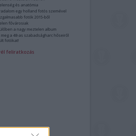
elenség és anatómia
rradalom egy holland fotós szemével
izgalmasabb fotók 2015-ből
elen fővárosiak
ülőben a nagy meztelen album
 meg a 48-as szabadságharc hőseiről
lt fotókat!
vél feliratkozás