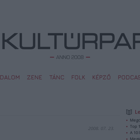
ODALOM
ZENE
TÁNC
FOLK
KÉPZŐ
PODCA
L
Megd
Top 1
2008. 07. 23.
A 10 
Megj