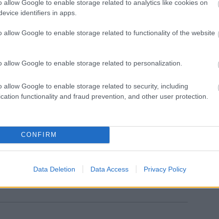
o allow Google to enable storage related to analytics like cookies on
evice identifiers in apps.
en a körhintán pörgünk, körbe-körbe, addig nem
o allow Google to enable storage related to functionality of the website
oda. Ahol mindenki sikálhatja, radírozhatja,
 tiszta lelkiismeretének lapjait. Aztán jöhet a
on, merthogy a technika ma már csodákra képes,
o allow Google to enable storage related to personalization.
n vagyunk. Kicsit megkopott, kicsit elázott, kicsit
isztának látszik és az enyém. A szennyes lét meg
o allow Google to enable storage related to security, including
 a vécén. Csak megszabaduljunk tőle. A többi már
cation functionality and fraud prevention, and other user protection.
, lapozhatunk.
 a látszat, a lényegtelen világ káprázata. Vásári
CONFIRM
atunk. Nincs más feladat, mint elfordulni ettől a
eresni közös életünket. Minden nap tiszta lappal
t ez is egy lehetőség, csak élni kell vele.
Data Deletion
Data Access
Privacy Policy