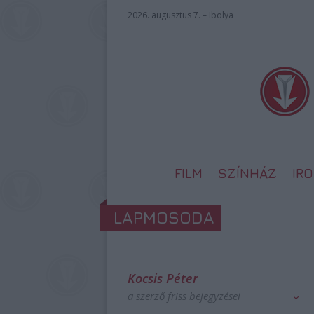
2026. augusztus 7. – Ibolya
FILM
SZÍNHÁZ
IR
LAPMOSODA
Kocsis Péter
a szerző friss bejegyzései