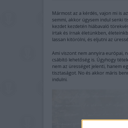
Mármost az a kérdés, vajon mi is az
semmi, akkor úgysem indul senki ti
kezdet kezdetén hiábavaló törekvé
írtak és írnak életünkben, életein
lassan kitörölni, és eljutni az üress
Ami viszont nem annyira európai, 
csábító lehetőség is. Úgyhogy tétel
nem az ürességet jelenti, hanem eg
tisztaságot. No és akkor máris benn
indulni.