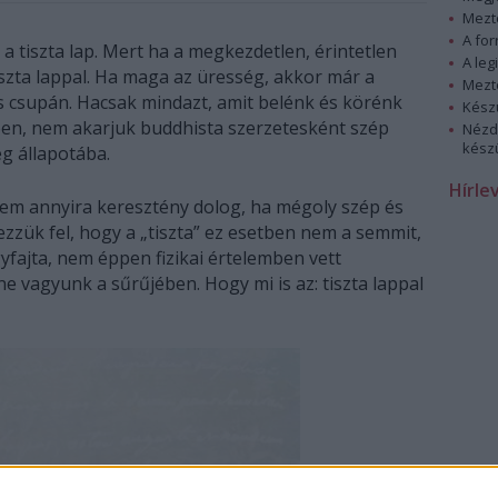
Mezt
A fo
 a tiszta lap. Mert ha a megkezdetlen, érintetlen
A leg
szta lappal. Ha maga az üresség, akkor már a
Mezt
s csupán. Hacsak mindazt, amit belénk és körénk
Kész
kben, nem akarjuk buddhista szerzetesként szép
Nézd
készü
ég állapotába.
Hírle
nem annyira keresztény dolog, ha mégoly szép és
ezzük fel, hogy a „tiszta” ez esetben nem a semmit,
yfajta, nem éppen fizikai értelemben vett
e vagyunk a sűrűjében. Hogy mi is az: tiszta lappal