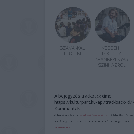
SZAVAKKAL
VECSEI H.
FESTENI
MIKLÓS A
ZSÁMBÉKI NYÁRI
SZÍNHÁZRÓL
A bejegyzés trackback címe:
https://kulturpart.hu/api/trackback/id
Kommentek:
A hozzászólások a
vonatkozó jogszabályok
értelmében felhas
felelősséget nem vállal, azokat nem ellenőrzi. Kifogás esetén 
tájékoztatóban
.