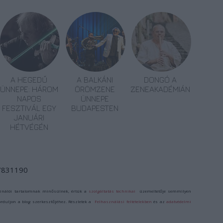
A HEGEDŰ
A BALKÁNI
DONGÓ A
ÜNNEPE: HÁROM
ÖRÖMZENE
ZENEAKADÉMIÁN
NAPOS
ÜNNEPE
FESZTIVÁL EGY
BUDAPESTEN
JANUÁRI
HÉTVÉGÉN
/7831190
ználói tartalomnak minősülnek, értük a
szolgáltatás technikai
üzemeltetője semmilyen
forduljon a blog szerkesztőjéhez. Részletek a
Felhasználási feltételekben
és az
adatvédelmi