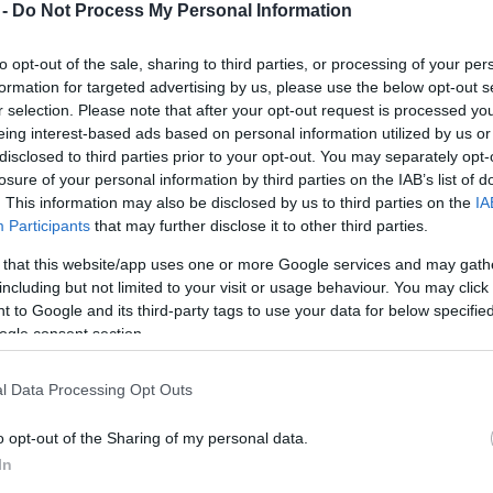
 -
Do Not Process My Personal Information
to opt-out of the sale, sharing to third parties, or processing of your per
formation for targeted advertising by us, please use the below opt-out s
r selection. Please note that after your opt-out request is processed y
eing interest-based ads based on personal information utilized by us or
disclosed to third parties prior to your opt-out. You may separately opt-
losure of your personal information by third parties on the IAB’s list of
. This information may also be disclosed by us to third parties on the
IA
Participants
that may further disclose it to other third parties.
 that this website/app uses one or more Google services and may gath
álunk nem divat. Nem közös ügy, ahogyan
Novák úr
including but not limited to your visit or usage behaviour. You may click 
l a rendszerváltás után nyilvánosságra hoztak egy
 to Google and its third-party tags to use your data for below specifi
olt tiszta a lapjuk 1989 előtt. A listán szereplők
ogle consent section.
ti posztot a „bársonyos forradalom” után. És
dek, közös ügy, tiszta sor. Nálunk már ebben sem
l Data Processing Opt Outs
aminek a következményeit mindmáig nyögjük. Mi
nem éltünk a lehetőséggel, hogy időben, közös
o opt-out of the Sharing of my personal data.
ognak. Mert már akkor fontosabb volt a hatalom,
In
ak lehetősége. És akiről mégis kiderült, hogy