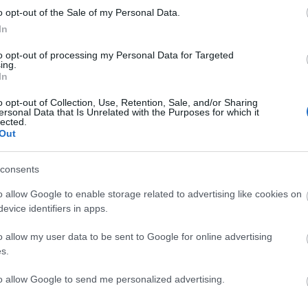
sott lapjai, szennyes ruhái, maszkjai, „kényszerből”
o opt-out of the Sale of my Personal Data.
 és lapjait, megmagyarázta nekünk, hogy valójában
In
gtisztább, legfehérebb lapokkal rendelkezik, és
to opt-out of processing my Personal Data for Targeted
ntha mi sem történt volna, felfelé a lépcsőkön, a
ing.
ág – ugyan már! Itt és most, én és a földön! Bármi
In
o opt-out of Collection, Use, Retention, Sale, and/or Sharing
ersonal Data that Is Unrelated with the Purposes for which it
m éltünk velük. Csak vissza. És most az van, ami.
lected.
Out
gshow, közös ügyek helyett reánk erőszakolt,
inden az Enyém vagy az Övé, de semmi sem a
eg a Tiétek, de akkor miért nem lehet a Miénk? És
consents
ább az Enyém. Nálam jobb helyen van. Pénz,
o allow Google to enable storage related to advertising like cookies on
Ha pedig nem lehet, akkor ne legyen senkié.
evice identifiers in apps.
. Pedig ha minden szomszéd minden tehene
d életben, lévén mi is szomszédai vagyunk
o allow my user data to be sent to Google for online advertising
olatmenet már bonyolult nekünk, egy ilyen képlet
s.
Ha valami nem az egyéni érdeket szolgálja, akkor
yen. Pedig a közös ügy szép dolog, de ha nem kell,
to allow Google to send me personalized advertising.
inden más, ami csak az enyém, hogy arra nem érünk