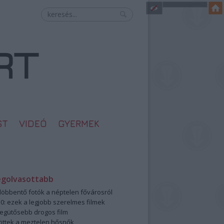
ST
VIDEÓ
GYERMEK
egolvasottabb
öbbentő fotók a néptelen fővárosról
0: ezek a legjobb szerelmes filmek
legütősebb drogos film
öttek a meztelen hősnők