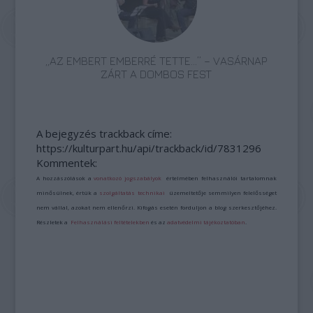
„AZ EMBERT EMBERRÉ TETTE…” – VASÁRNAP
ZÁRT A DOMBOS FEST
A bejegyzés trackback címe:
https://kulturpart.hu/api/trackback/id/7831296
Kommentek:
A hozzászólások a
vonatkozó jogszabályok
értelmében felhasználói tartalomnak
minősülnek, értük a
szolgáltatás technikai
üzemeltetője semmilyen felelősséget
nem vállal, azokat nem ellenőrzi. Kifogás esetén forduljon a blog szerkesztőjéhez.
Részletek a
Felhasználási feltételekben
és az
adatvédelmi tájékoztatóban
.