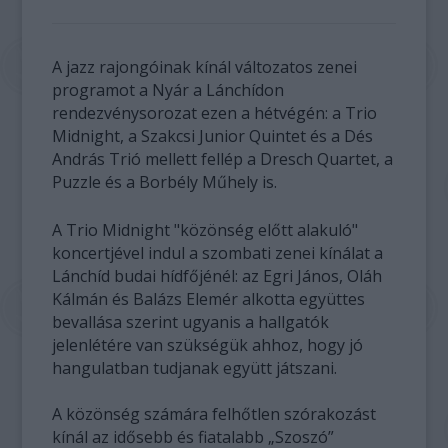
A jazz rajongóinak kínál változatos zenei
programot a Nyár a Lánchídon
rendezvénysorozat ezen a hétvégén: a Trio
Midnight, a Szakcsi Junior Quintet és a Dés
András Trió mellett fellép a Dresch Quartet, a
Puzzle és a Borbély Műhely is.
A Trio Midnight "közönség előtt alakuló"
koncertjével indul a szombati zenei kínálat a
Lánchíd budai hídfőjénél: az Egri János, Oláh
Kálmán és Balázs Elemér alkotta együttes
bevallása szerint ugyanis a hallgatók
jelenlétére van szükségük ahhoz, hogy jó
hangulatban tudjanak együtt játszani.
A közönség számára felhőtlen szórakozást
kínál az idősebb és fiatalabb „Szoszó”