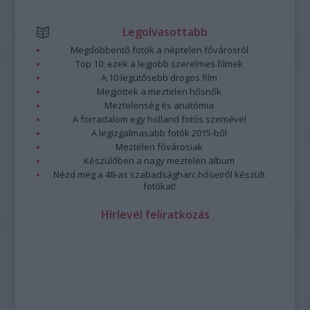
Legolvasottabb
Megdöbbentő fotók a néptelen fővárosról
Top 10: ezek a legjobb szerelmes filmek
A 10 legütősebb drogos film
Megjöttek a meztelen hősnők
Meztelenség és anatómia
A forradalom egy holland fotós szemével
A legizgalmasabb fotók 2015-ből
Meztelen fővárosiak
Készülőben a nagy meztelen album
Nézd meg a 48-as szabadságharc hőseiről készült
fotókat!
Hírlevél feliratkozás