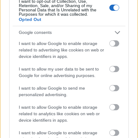
Linda Quartet repertoárjában többnyire
I want to opt-out of Collection, Use,
Retention, Sale, and/or Sharing of my
modern jazz-standardek szerepelnek, a
Personal Data that Is Unrelated with the
Hárshegy Band koncertjén a vokális smooth-
Purposes for which it was collected.
Opted Out
jazz és az instrumentális fusion egyfajta
keveréke szólal meg, az este 7-kor kezdődő
Google consents
Borbély Műhely improvizatív zenéjében pedig
érdekes dallamfordulatok, erőteljes ritmusok,
I want to allow Google to enable storage
kortárs zenei elemek csalogatják az
related to advertising like cookies on web or
device identifiers in apps.
érdeklődőket a színpad közelébe.
I want to allow my user data to be sent to
Az estét a Modern Art Orchestra zárja, amely
Google for online advertising purposes.
elsősorban magyar szerzemények
bemutatását tűzte ki célul, így a közönség
I want to allow Google to send me
főleg Fekete-Kovács Kornél, Hárs Viktor, Oláh
personalized advertising.
Szabolcs, Bacsó Kristóf és Mester Dániel
darabjait hallhatja.
I want to allow Google to enable storage
related to analytics like cookies on web or
device identifiers in apps.
I want to allow Google to enable storage