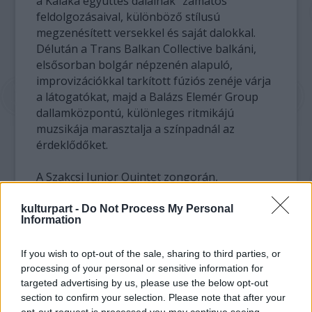
a Kaláka együttes dalainak "zamatos"
feldolgozásaival, különböző stílusú
megzenésített versekkel és saját dalokkal.
Délután a Trans Balkan Collective balkáni,
elsősorban bolgár népzenén alapuló,
improvizációkkal tarkított fúziós zenéje várja
a látogatókat, majd a Balázs Elemér Group
dallamközpontú, különleges ritmikájú
muzsikája marasztalja a színpadnál az
érdeklődőket.
A Szakcsi Junior Quintet zongorán,
tenorszaxofonon, trombitán, nagybőgőn és
dobon születő muzsikájával bűvöli el a
kulturpart -
Do Not Process My Personal
Information
közönséget, míg az 1995-ben alakult Little
Jazz Band együttes érdekessége, hogy két
If you wish to opt-out of the sale, sharing to third parties, or
fafúvóssal játszanak, és basszus
processing of your personal or sensitive information for
hangszerként a bőgő mellett a tuba is
targeted advertising by us, please use the below opt-out
megszólal.
section to confirm your selection. Please note that after your
opt-out request is processed you may continue seeing