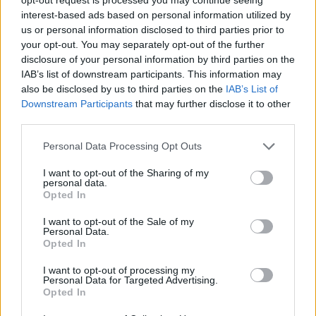
Vasárnap délután a Clark Ádám térnél a Dés
interest-based ads based on personal information utilized by
András Trió páratlan metrumú, ritmikailag
us or personal information disclosed to third parties prior to
összetett szerzeményeit hallhatja a
your opt-out. You may separately opt-out of the further
közönség, amelyet az Oláh Szabolcs Quartet
disclosure of your personal information by third parties on the
sajátos és egyedi ízlésvilágú kompozíciói
IAB’s list of downstream participants. This information may
követnek. A két éve alakult Ávéd-Csongrádi
also be disclosed by us to third parties on the
IAB’s List of
Downstream Participants
that may further disclose it to other
Mindsweeper saját művekkel lép a közönség
third parties.
elé, de a múlt nagyjainak zenéje is
megtalálható repertoárjukban. A budai
Please note that this website/app uses one or more Google
Personal Data Processing Opt Outs
hídfőnél este fél kilenckor kezdődik a Dresch
services and may gather and store information including but
Quartet koncertje, a világhírű együttest
not limited to your visit or usage behaviour. You may click to
I want to opt-out of the Sharing of my
personal data.
Dresch Mihály, Lukács Miklós, Szandai
grant or deny consent to Google and its third-party tags to
Opted In
Mátyás és Baló István alkotják.
use your data for below specified purposes in below Google
consent section.
I want to opt-out of the Sale of my
Personal Data.
A pesti hídfőnél vasárnap délelőtt 11 órakor
Opted In
indul a program Lakner Bácsi
Gyermekszínházával, amely elsősorban a
I want to opt-out of processing my
Personal Data for Targeted Advertising.
kisebbeknek kínál szórakozást. Délután
Opted In
pedig már ismét szól a jazz, hiszen a Kovács