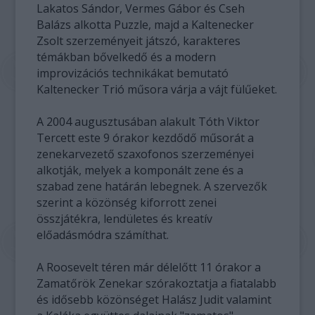
Lakatos Sándor, Vermes Gábor és Cseh
Balázs alkotta Puzzle, majd a Kaltenecker
Zsolt szerzeményeit játszó, karakteres
témákban bővelkedő és a modern
improvizációs technikákat bemutató
Kaltenecker Trió műsora várja a vájt fülűeket.
A 2004 augusztusában alakult Tóth Viktor
Tercett este 9 órakor kezdődő műsorát a
zenekarvezető szaxofonos szerzeményei
alkotják, melyek a komponált zene és a
szabad zene határán lebegnek. A szervezők
szerint a közönség kiforrott zenei
összjátékra, lendületes és kreatív
előadásmódra számíthat.
A Roosevelt téren már délelőtt 11 órakor a
Zamatőrök Zenekar szórakoztatja a fiatalabb
és idősebb közönséget Halász Judit valamint