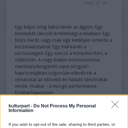
2008. 07. 30.
Egy bájos öreg bácsi hever az ágyon. Egy
homlokát ráncoló értelmiségi a tévében. Egy
bölcs barát, vagy csak egy kedélyes ismerős a
kocsmaasztalnál. Egy márkanév a
sörösüvegen. Egy szerző a könyvborítón, a
stáblistán. A nagy büdös kommunizmus
macskanyávogástól zajos sörgyári
kapriccsójában szigorúan ellenőrzik a
vonatokat az idősebb és haladó táncórákat
vevők. Hrabal – a mozgó performansz.
Ezúttal Kapolcson.
kulturpart -
Do Not Process My Personal
Information
A videó megtekintéséhez
Adobe Flash Player
szükséges!
If you wish to opt-out of the sale, sharing to third parties, or