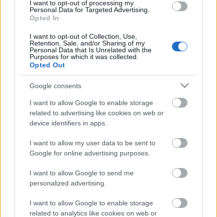
ZÁRT A DOMBOS FEST
I want to opt-out of processing my
Personal Data for Targeted Advertising.
Opted In
I want to opt-out of Collection, Use,
Retention, Sale, and/or Sharing of my
Personal Data that Is Unrelated with the
Purposes for which it was collected.
Opted Out
VECSEI H. MIKLÓS A ZSÁMBÉKI NYÁRI
Google consents
SZÍNHÁZRÓL
I want to allow Google to enable storage
related to advertising like cookies on web or
device identifiers in apps.
A bejegyzés trackback címe:
I want to allow my user data to be sent to
https://kulturpart.hu/api/trackback/id/7831380
Google for online advertising purposes.
Kommentek:
A hozzászólások a
vonatkozó jogszabályok
értelmében felhasználói tartalomnak
I want to allow Google to send me
minősülnek, értük a
szolgáltatás technikai
üzemeltetője semmilyen felelősséget
personalized advertising.
nem vállal, azokat nem ellenőrzi. Kifogás esetén forduljon a blog szerkesztőjéhez.
Részletek a
Felhasználási feltételekben
és az
adatvédelmi tájékoztatóban
.
I want to allow Google to enable storage
related to analytics like cookies on web or