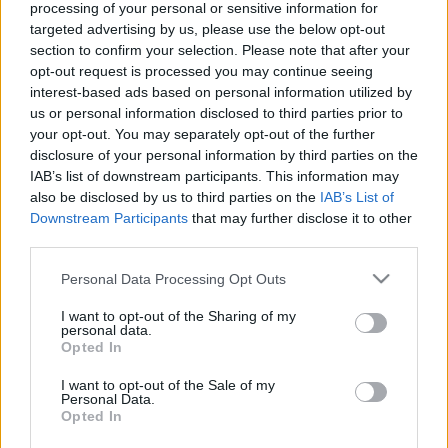
processing of your personal or sensitive information for
targeted advertising by us, please use the below opt-out
section to confirm your selection. Please note that after your
opt-out request is processed you may continue seeing
Csehország
Mozgópart
Bohémia
interest-based ads based on personal information utilized by
us or personal information disclosed to third parties prior to
your opt-out. You may separately opt-out of the further
disclosure of your personal information by third parties on the
IAB’s list of downstream participants. This information may
also be disclosed by us to third parties on the
IAB’s List of
Downstream Participants
that may further disclose it to other
third parties.
AZ EMBERSÉG ÜNNEPE
Please note that this website/app uses one or more Google
Personal Data Processing Opt Outs
services and may gather and store information including but
not limited to your visit or usage behaviour. You may click to
I want to opt-out of the Sharing of my
personal data.
grant or deny consent to Google and its third-party tags to
Opted In
use your data for below specified purposes in below Google
consent section.
I want to opt-out of the Sale of my
Personal Data.
Opted In
„AZ EMBERT EMBERRÉ TETTE…” – VASÁRNAP