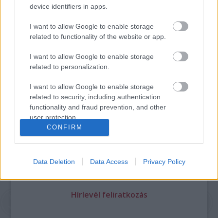
device identifiers in apps.
I want to allow Google to enable storage
related to functionality of the website or app.
I want to allow Google to enable storage
Legolvasottabb
related to personalization.
Megdöbbentő fotók a néptelen fővárosról
I want to allow Google to enable storage
Top 10: ezek a legjobb szerelmes filmek
related to security, including authentication
A 10 legütősebb drogos film
functionality and fraud prevention, and other
Megjöttek a meztelen hősnők
Meztelenség és anatómia
user protection.
A forradalom egy holland fotós szemével
CONFIRM
A legizgalmasabb fotók 2015-ből
Meztelen fővárosiak
Készülőben a nagy meztelen album
Data Deletion
Data Access
Privacy Policy
Nézd meg a 48-as szabadságharc hőseiről készült
fotókat!
Hírlevél feliratkozás