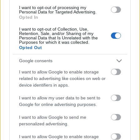
I want to opt-out of processing my
Personal Data for Targeted Advertising.
FONÓS LEMEZ LETT AZ ÉV JAZZ ALBUMA
Opted In
I want to opt-out of Collection, Use,
Retention, Sale, and/or Sharing of my
Personal Data that Is Unrelated with the
Purposes for which it was collected.
Opted Out
Google consents
A HEGEDŰ ÜNNEPE: HÁROM NAPOS FESZTIVÁL
I want to allow Google to enable storage
EGY JANUÁRI HÉTVÉGÉN
related to advertising like cookies on web or
device identifiers in apps.
I want to allow my user data to be sent to
A bejegyzés trackback címe:
Google for online advertising purposes.
https://kulturpart.hu/api/trackback/id/7831454
Kommentek:
I want to allow Google to send me
personalized advertising.
A hozzászólások a
vonatkozó jogszabályok
értelmében felhasználói tartalomnak
minősülnek, értük a
szolgáltatás technikai
üzemeltetője semmilyen felelősséget
I want to allow Google to enable storage
nem vállal, azokat nem ellenőrzi. Kifogás esetén forduljon a blog szerkesztőjéhez.