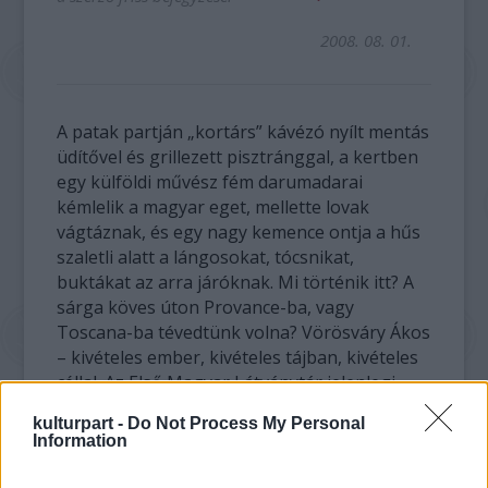
2008. 08. 01.
A patak partján „kortárs” kávézó nyílt mentás
üdítővel és grillezett pisztránggal, a kertben
egy külföldi művész fém darumadarai
kémlelik a magyar eget, mellette lovak
vágtáznak, és egy nagy kemence ontja a hűs
szaletli alatt a lángosokat, tócsnikat,
buktákat az arra járóknak. Mi történik itt? A
sárga köves úton Provance-ba, vagy
Toscana-ba tévedtünk volna? Vörösváry Ákos
– kivételes ember, kivételes tájban, kivételes
céllal. Az Első Magyar Látványtár jelenlegi
kiállításának címe: KIVÉTEL.
kulturpart -
Do Not Process My Personal
Information
A videó megtekintéséhez
Adobe Flash Player