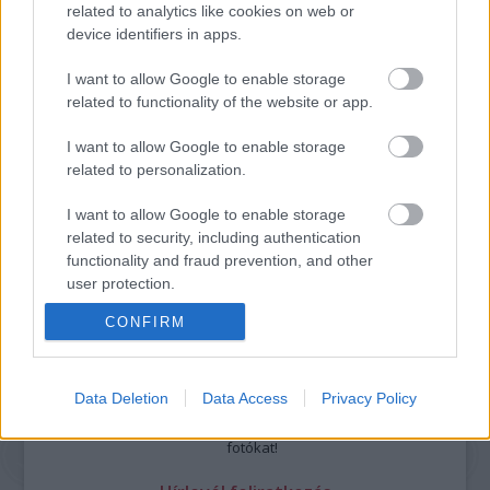
related to analytics like cookies on web or
Részletek a
Felhasználási feltételekben
és az
adatvédelmi tájékoztatóban
.
device identifiers in apps.
I want to allow Google to enable storage
related to functionality of the website or app.
I want to allow Google to enable storage
related to personalization.
Legolvasottabb
I want to allow Google to enable storage
Megdöbbentő fotók a néptelen fővárosról
related to security, including authentication
Top 10: ezek a legjobb szerelmes filmek
functionality and fraud prevention, and other
A 10 legütősebb drogos film
user protection.
Megjöttek a meztelen hősnők
Meztelenség és anatómia
CONFIRM
A forradalom egy holland fotós szemével
A legizgalmasabb fotók 2015-ből
Meztelen fővárosiak
Data Deletion
Data Access
Privacy Policy
Készülőben a nagy meztelen album
Nézd meg a 48-as szabadságharc hőseiről készült
fotókat!