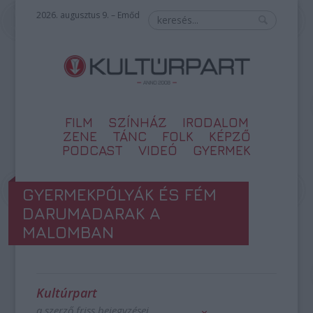
2026. augusztus 9. – Emőd
FILM
SZÍNHÁZ
IRODALOM
ZENE
TÁNC
FOLK
KÉPZŐ
PODCAST
VIDEÓ
GYERMEK
GYERMEKPÓLYÁK ÉS FÉM
DARUMADARAK A
MALOMBAN
Kultúrpart
a szerző friss bejegyzései