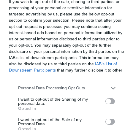
If you wish to opt-out of the sale, sharing to third parties, or
szükséges!
processing of your personal or sensitive information for
targeted advertising by us, please use the below opt-out
section to confirm your selection. Please note that after your
opt-out request is processed you may continue seeing
interest-based ads based on personal information utilized by
Mozgópart
us or personal information disclosed to third parties prior to
your opt-out. You may separately opt-out of the further
disclosure of your personal information by third parties on the
IAB’s list of downstream participants. This information may
also be disclosed by us to third parties on the
IAB’s List of
Downstream Participants
that may further disclose it to other
third parties.
Please note that this website/app uses one or more Google
Personal Data Processing Opt Outs
„NEM TÖBB EZER EMBERRE UTAZUNK, HANEM
services and may gather and store information including but
EGY VÁLOGATOTT TÁRSASÁGRA”
not limited to your visit or usage behaviour. You may click to
I want to opt-out of the Sharing of my
personal data.
grant or deny consent to Google and its third-party tags to
Opted In
use your data for below specified purposes in below Google
consent section.
I want to opt-out of the Sale of my
Personal Data.
Opted In