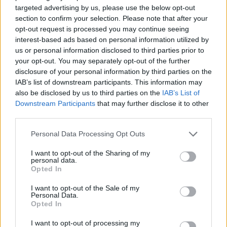
targeted advertising by us, please use the below opt-out
közreműködésével.
section to confirm your selection. Please note that after your
opt-out request is processed you may continue seeing
Vasárnap folytatódnak az előadások és
interest-based ads based on personal information utilized by
koncertek, lesz szabadtéri vetélkedő,
us or personal information disclosed to third parties prior to
kézművesek és iparművészek barokk vására.
your opt-out. You may separately opt-out of the further
A Kastélyok Utcájában neves hazai
disclosure of your personal information by third parties on the
műemlékek mutatkoznak be
IAB’s list of downstream participants. This information may
programajánlataikkal.
also be disclosed by us to third parties on the
IAB’s List of
Downstream Participants
that may further disclose it to other
A korabeli szórakozási és sportolási
third parties.
formákat elevenítik fel a Lovardában,
Please note that this website/app uses one or more Google
Personal Data Processing Opt Outs
berendezve egy régi vívótermet. Bizonyára
services and may gather and store information including but
sokan lesznek kíváncsiak a cirkuszi
not limited to your visit or usage behaviour. You may click to
I want to opt-out of the Sharing of my
personal data.
dobójátékokra, a hajdani ruhákban való
grant or deny consent to Google and its third-party tags to
Opted In
fotózkodásra, a sétakocsikázásra a kertben.
use your data for below specified purposes in below Google
consent section.
I want to opt-out of the Sale of my
Personal Data.
Megidézik az akkori gasztronómiát is,
Opted In
lacikonyhával, kürtőskaláccsal.
A napközbeni szabadtéri programok
I want to opt-out of processing my