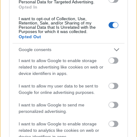
Personal Data for Targeted Advertising.
ingyenesen látogathatók, ám a kastély
Opted In
kiállításai belépőjegy-kötelesek.
I want to opt-out of Collection, Use,
Retention, Sale, and/or Sharing of my
Personal Data that Is Unrelated with the
Purposes for which it was collected.
Opted Out
Vidék
Lavór
Google consents
I want to allow Google to enable storage
related to advertising like cookies on web or
device identifiers in apps.
I want to allow my user data to be sent to
Google for online advertising purposes.
AZ EMBERSÉG ÜNNEPE
I want to allow Google to send me
personalized advertising.
I want to allow Google to enable storage
related to analytics like cookies on web or
device identifiers in apps.