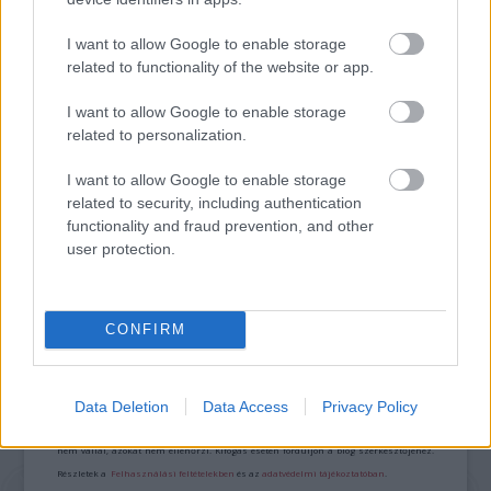
I want to allow Google to enable storage
VILÁGZENÉK A LEGJOBB MINŐSÉGBEN
related to functionality of the website or app.
I want to allow Google to enable storage
related to personalization.
I want to allow Google to enable storage
related to security, including authentication
functionality and fraud prevention, and other
LÉTEZIK GYÓGYÍTÓ MÚZEUM?!
user protection.
CONFIRM
A bejegyzés trackback címe:
https://kulturpart.hu/api/trackback/id/7831702
Kommentek:
Data Deletion
Data Access
Privacy Policy
A hozzászólások a
vonatkozó jogszabályok
értelmében felhasználói tartalomnak
minősülnek, értük a
szolgáltatás technikai
üzemeltetője semmilyen felelősséget
nem vállal, azokat nem ellenőrzi. Kifogás esetén forduljon a blog szerkesztőjéhez.
Részletek a
Felhasználási feltételekben
és az
adatvédelmi tájékoztatóban
.