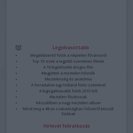
Legolvasottabb
Megdöbbentő fotók a néptelen fővárosról
Top 10: ezek a legjobb szerelmes filmek
A 10 legütősebb drogos film
Megjöttek a meztelen hősnők
Meztelenség és anatómia
A forradalom egy holland fotós szemével
A legizgalmasabb fotók 2015-ből
Meztelen fővárosiak
Készülőben a nagy meztelen album
Nézd meg a 48-as szabadságharc hőseiről készült
fotókat!
Hírlevél feliratkozás