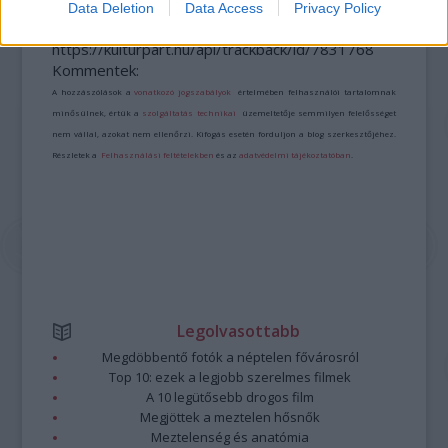
Data Deletion
Data Access
Privacy Policy
A bejegyzés trackback címe:
https://kulturpart.hu/api/trackback/id/7831768
Kommentek:
A hozzászólások a
vonatkozó jogszabályok
értelmében felhasználói tartalomnak
minősülnek, értük a
szolgáltatás technikai
üzemeltetője semmilyen felelősséget
nem vállal, azokat nem ellenőrzi. Kifogás esetén forduljon a blog szerkesztőjéhez.
Részletek a
Felhasználási feltételekben
és az
adatvédelmi tájékoztatóban
.
Legolvasottabb
Megdöbbentő fotók a néptelen fővárosról
Top 10: ezek a legjobb szerelmes filmek
A 10 legütősebb drogos film
Megjöttek a meztelen hősnők
Meztelenség és anatómia