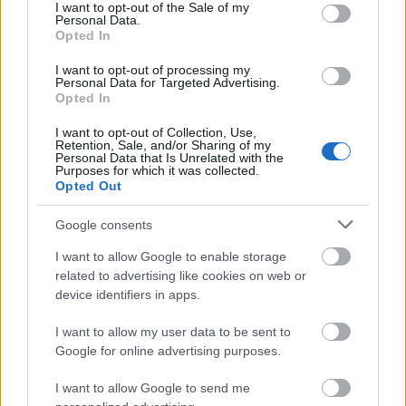
holdon, a Debreceni Csokonai Mihály Színház
consent section.
I want to opt-out of the Sale of my
Personal Data.
pedig az Olympia című művet mutatja be. A
Opted In
főbb szerepekben ugyancsak népszerű
művészek lépnek színpadra, így Gáspár
I want to opt-out of processing my
Personal Data for Targeted Advertising.
Sándor, Pokorny Lia, Mucsi Zoltán, Csákányi
Opted In
Eszter, Jordán Adél, Elek Ferenc, Ráckevei
Anna, Horváth Lajos Ottó, Györgyi Anna és
I want to opt-out of Collection, Use,
Retention, Sale, and/or Sharing of my
Bán János.
Personal Data that Is Unrelated with the
Purposes for which it was collected.
Opted Out
Google consents
Színház
I want to allow Google to enable storage
related to advertising like cookies on web or
device identifiers in apps.
I want to allow my user data to be sent to
Google for online advertising purposes.
I want to allow Google to send me