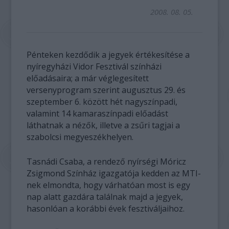
2008. 08. 05.
Pénteken kezdődik a jegyek értékesítése a
nyíregyházi Vidor Fesztivál színházi
előadásaira; a már véglegesített
versenyprogram szerint augusztus 29. és
szeptember 6. között hét nagyszínpadi,
valamint 14 kamaraszínpadi előadást
láthatnak a nézők, illetve a zsűri tagjai a
szabolcsi megyeszékhelyen.
Tasnádi Csaba, a rendező nyírségi Móricz
Zsigmond Színház igazgatója kedden az MTI-
nek elmondta, hogy várhatóan most is egy
nap alatt gazdára találnak majd a jegyek,
hasonlóan a korábbi évek fesztiváljaihoz.