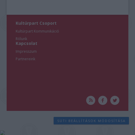
Kultúrpart Csoport
Kultúrpart Kommunikáció
Rólunk
Kapcsolat
Impresszum
Partnereink
SÜTI BEÁLLÍTÁSOK MÓDOSÍTÁSA