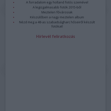
A forradalom egy holland fotós szemével
A legizgalmasabb fotók 2015-ből
Meztelen fővárosiak
Készülőben a nagy meztelen album
Nézd meg a 48-as szabadságharc hőseiről készült
fotókat!
Hírlevél feliratkozás