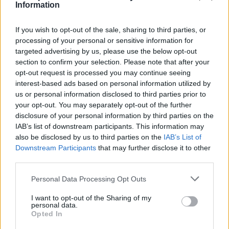
Information
Hernádi Judit, Gálvölgyi János, Iglódi István,
Szilágyi Tibor, Hirtling István, Eperjes Károly,
If you wish to opt-out of the sale, sharing to third parties, or
Csomós Mari, Csányi Sándor, Tóth Ildikó és
processing of your personal or sensitive information for
Cserhalmi György játssza.
targeted advertising by us, please use the below opt-out
section to confirm your selection. Please note that after your
Tasnádi
opt-out request is processed you may continue seeing
Csaba
interest-based ads based on personal information utilized by
us or personal information disclosed to third parties prior to
your opt-out. You may separately opt-out of the further
disclosure of your personal information by third parties on the
IAB’s list of downstream participants. This information may
also be disclosed by us to third parties on the
IAB’s List of
tájékoztatása szerint a fesztivál
Downstream Participants
that may further disclose it to other
third parties.
kamaraszínházi programjában naponta két
előadást rendeznek. A budapesti Új Színház A
Please note that this website/app uses one or more Google
Personal Data Processing Opt Outs
csúnya, a TÁP Színház a Keresők, a HOPPart
services and may gather and store information including but
Társulat a Halálkemény, a KoMa Társulat a
not limited to your visit or usage behaviour. You may click to
I want to opt-out of the Sharing of my
personal data.
Plazma, a Vidám Színpad a Szerelmes hal, míg
grant or deny consent to Google and its third-party tags to
Opted In
a tatabányai Jászai Mari Színház a Magyar a
use your data for below specified purposes in below Google