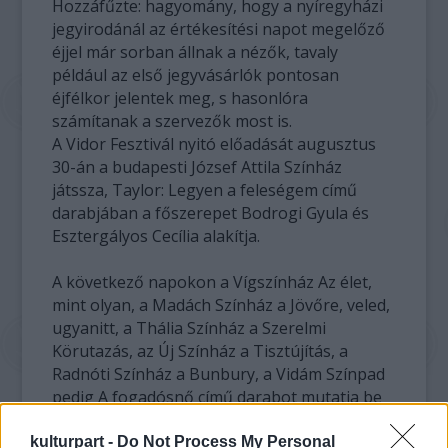
Hozzáfűzte: hagyomány, hogy a nyíregyházi
jegyirodánál az értékesítési napot megelőző
éjjel már sorban állnak a nézők, tavaly
például az első jegyvásárlók pontosan
éjfélkor jelentek meg, s hasonlóra
számítanak a szervezők most is.
A Vidor Fesztivál nyitó előadását augusztus
30-án a budapesti József Attila Színház
játssza, Taylor: Legyen a feleségem című
darabjában a főszerepet Bodrogi Gyula és
Esztergályos Cecília alakítja.
A következő napokon a Vígszínház Az élet,
mint olyan, a Madách Színház a Jövőre, veled,
ugyanitt, a Thália Színház a Szerelmi
Körutazás, az Új Színház a Tisztújítás, a
Radnóti Színház a Bunbury, a Vidám Színpad
pedig A fogadósnő című darabot mutatja be
Nyíregyházán. A darabokban a főbb
szerepeket Kern András, Kútvölgyi Erzsébet,
kulturpart -
Do Not Process My Personal