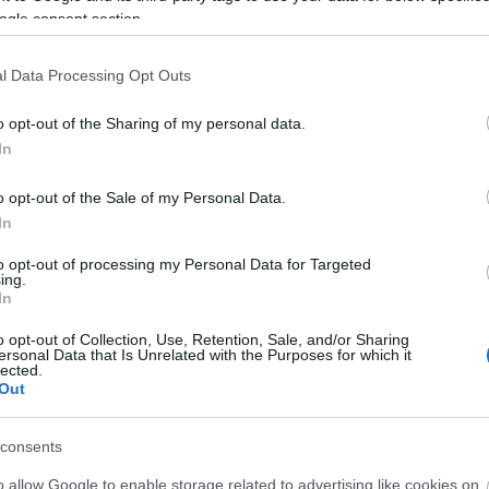
őrmester elképzelhetőnek mondta, hogy a
ogle consent section.
színész elaludt a volánnál.
l Data Processing Opt Outs
A baleset szemtanúja, az elsőként a
helyszínre érkező Bill Rogers elmondta:
o opt-out of the Sharing of my personal data.
vasárnap éjjel rosszak voltak az
In
útviszonyok, egy, a balesetet nem sokkal
megelőző vihar miatt vizes volt az út. A
o opt-out of the Sale of my Personal Data.
szemtanú hozzátette, hogy Freeman,
In
miután magához tért újra és újra feltette
rsan hajtottam? Lefekhetek a földre? Mindenki jól
to opt-out of processing my Personal Data for Targeted
ing.
reeman állapota súlyos, de ennél többet nem árult
In
o opt-out of Collection, Use, Retention, Sale, and/or Sharing
ersonal Data that Is Unrelated with the Purposes for which it
-ben kapta meg a legjobb férfi mellékszereplőnek
lected.
ió dolláros bébi című filmjében nyújtott alakításáért.
Out
 a filmszakma legrangosabbnak tartott
port, 1990-ben a Miss Daisy sofőrje, 1995-ben pedig
consents
szerű és igen foglalkoztatott színész a világszerte
o allow Google to enable storage related to advertising like cookies on