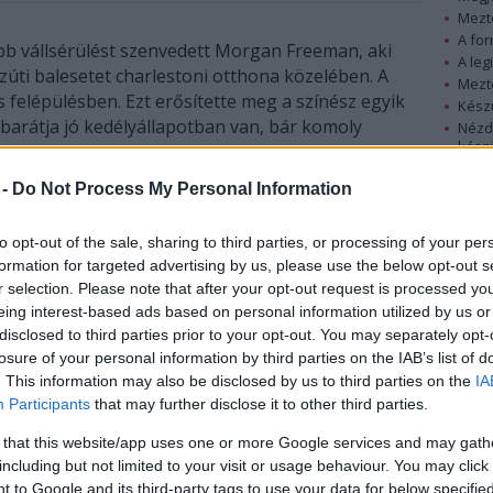
Mezt
A fo
bb vállsérülést szenvedett Morgan Freeman, aki
A leg
zúti balesetet charlestoni otthona közelében. A
Mezt
es felépülésben. Ezt erősítette meg a színész egyik
Kész
nt barátja jó kedélyállapotban van, bár komoly
Nézd
készü
Hírle
 -
Do Not Process My Personal Information
memphisi országúton érte a baleset helyi idő
t. Az illetékes útfelügyelet tájékoztatása szerint a
to opt-out of the sale, sharing to third parties, or processing of your per
dt az útról, többször megpördült, majd egy
formation for targeted advertising by us, please use the below opt-out s
át, Demaris Mayert, aki az autó tulajdonosa,
r selection. Please note that after your opt-out request is processed y
sok közül, majd mentőhelikopterrel szállították
eing interest-based ads based on personal information utilized by us or
re északra fekvő memphisi Regional Medical Center
disclosed to third parties prior to your opt-out. You may separately opt-
losure of your personal information by third parties on the IAB’s list of
. This information may also be disclosed by us to third parties on the
IA
Az illetékes hatóságok megállapították,
Participants
that may further disclose it to other third parties.
hogy Freeman bizonyosan nem fogyasztott
 that this website/app uses one or more Google services and may gath
sem alkoholt, sem kábítószert, ugyanakkor
including but not limited to your visit or usage behaviour. You may click 
az útfelügyelet munkatársa, Ben Williams
 to Google and its third-party tags to use your data for below specifi