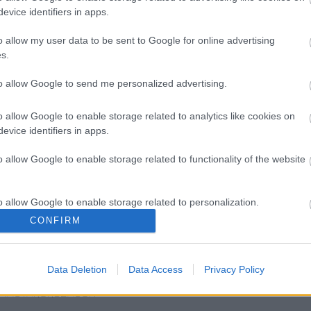
és legsötétebb kalandjait bemutató A sötét lovag
evice identifiers in apps.
o allow my user data to be sent to Google for online advertising
s.
to allow Google to send me personalized advertising.
o allow Google to enable storage related to analytics like cookies on
evice identifiers in apps.
o allow Google to enable storage related to functionality of the website
o allow Google to enable storage related to personalization.
I
SZÁGULDÁS,
ŐRÜLT NAP,
AZ ÉV EGYIK
CONFIRM
SÁRKÁNYOK,
ŐRÜLT FILM: JÖN
LEGJOBBAN
o allow Google to enable storage related to security, including
ROSSZFIÚK – A
A RANDOM!
VÁRT FILMJE
cation functionality and fraud prevention, and other user protection.
NYÁR 10
TAROLT A
LEGKEDVELTEBB
CINEFESTEN
Data Deletion
Data Access
Privacy Policy
MOZIJA
MAGYARORSZÁGON