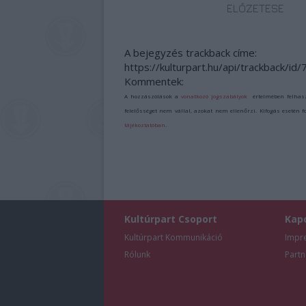
ELŐZETESE
A bejegyzés trackback címe:
https://kulturpart.hu/api/trackback/id
Kommentek:
A hozzászólások a
vonatkozó jogszabályok
értelmében felhas
felelősséget nem vállal, azokat nem ellenőrzi. Kifogás esetén 
tájékoztatóban
.
Kultúrpart Csoport
Kap
Kultúrpart Kommunikáció
Impr
Rólunk
Partn