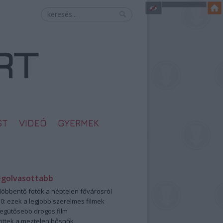
ST
VIDEÓ
GYERMEK
egolvasottabb
öbbentő fotók a néptelen fővárosról
0: ezek a legjobb szerelmes filmek
legütősebb drogos film
öttek a meztelen hősnők