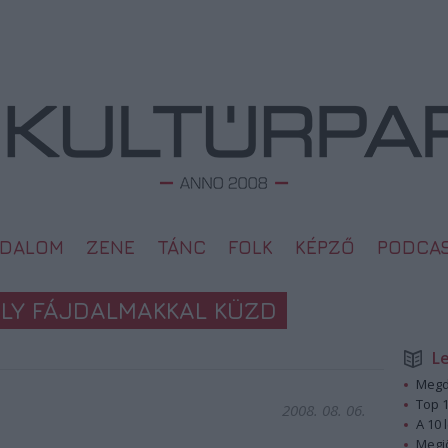
ODALOM
ZENE
TÁNC
FOLK
KÉPZŐ
PODCA
LY FÁJDALMAKKAL KÜZD
L
Megd
Top 1
2008. 08. 06.
A 10 
Megj