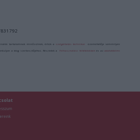
/7831792
ználói tartalomnak minősülnek, értük a
szolgáltatás technikai
üzemeltetője semmilyen
forduljon a blog szerkesztőjéhez. Részletek a
Felhasználási feltételekben
és az
adatvédelmi
csolat
esszum
ereink