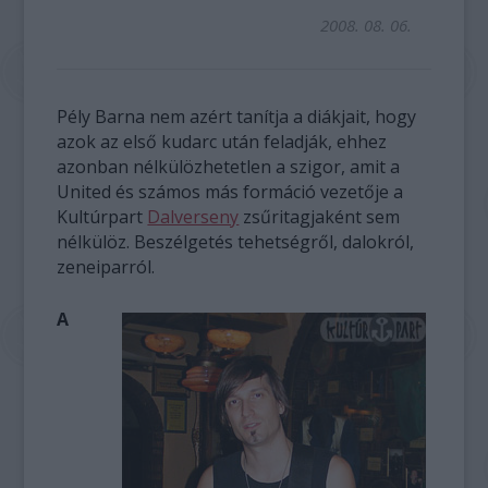
2008. 08. 06.
Pély Barna nem azért tanítja a diákjait, hogy
azok az első kudarc után feladják, ehhez
azonban nélkülözhetetlen a szigor, amit a
United és számos más formáció vezetője a
Kultúrpart
Dalverseny
zsűritagjaként sem
nélkülöz. Beszélgetés tehetségről, dalokról,
zeneiparról.
A