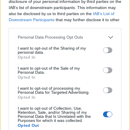
én is a youtube-on nézem a videoklipeket,
disclosure of your personal information by third parties on the
mert egyszerűen olyan sebességgel mennek
IAB’s list of downstream participants. This information may
also be disclosed by us to third parties on the
IAB’s List of
a dolgok a hálón, amit a televízió vagy más
Downstream Participants
that may further disclose it to other
egyszerűen nem tud lekövetni. Ennek a
third parties.
tempónak köszönhetően pedig a tanulás is
gyorsabb. A gyakorlati tudás sokszor nem
Please note that this website/app uses one or more Google
Personal Data Processing Opt Outs
olyan magas, mivel az információs és egyéb
services and may gather and store information including but
túlterheltség miatt egyszerűen nincs idejük a
not limited to your visit or usage behaviour. You may click to
I want to opt-out of the Sharing of my
personal data.
fiataloknak a technikával foglalkozni, de ez
grant or deny consent to Google and its third-party tags to
Opted In
use your data for below specified purposes in below Google
nem feltétlenül baj, mert rengeteg
consent section.
felhasználható dologhoz jutnak, amivel
I want to opt-out of the Sale of my
Personal Data.
elképzelhető, hogy egységnyi idő alatt sokkal
Opted In
nagyobbat lépnek előre. Nekem annak idején
évekbe telt, mire összegyűjtöttem a komplett
I want to opt-out of processing my
Personal Data for Targeted Advertising.
Stevie Wonder diszkográfiát, egy mai srác
Opted In
ellenben rámegy a netre, és néhány
kattintással megszerzi az egészet. Eltűnt az
I want to opt-out of Collection, Use,
Retention, Sale, and/or Sharing of my
az idő, amit arra kellett fordítani, hogy
Personal Data that Is Unrelated with the
Purposes for which it was collected.
megtalálj valamit, minden ott van előtted
Opted Out
azonnal. Ez teszi lehetővé azt is, hogy ami