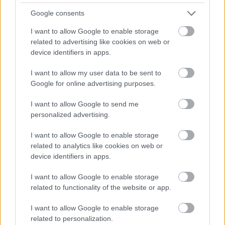
véleményt írok egy nótáról, az gyakorlatilag
Google consents
egyből fent van a Kultúrparton, a
dalversenynél. Ez már-már személyes
I want to allow Google to enable storage
related to advertising like cookies on web or
kontaktusnak tekinthető.
device identifiers in apps.
Vagyis nem értesz egyet azokkal, akik
I want to allow my user data to be sent to
szerint az internet megöli a zenét.
Google for online advertising purposes.
Nem. Sőt, sokkal szélesebb látókörűvé teszi a
I want to allow Google to send me
zenészeket.
personalized advertising.
I want to allow Google to enable storage
related to analytics like cookies on web or
device identifiers in apps.
I want to allow Google to enable storage
related to functionality of the website or app.
I want to allow Google to enable storage
related to personalization.