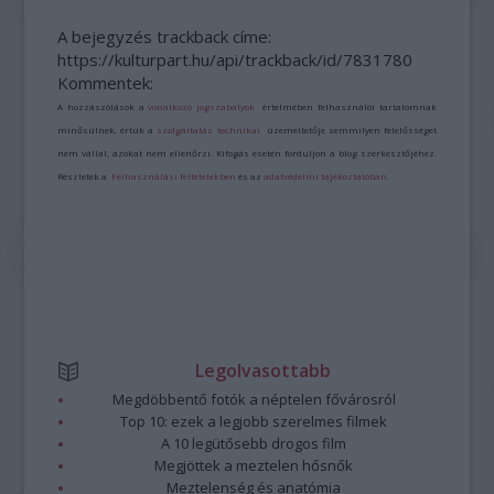
A bejegyzés trackback címe:
https://kulturpart.hu/api/trackback/id/7831780
Kommentek:
A hozzászólások a
vonatkozó jogszabályok
értelmében felhasználói tartalomnak
minősülnek, értük a
szolgáltatás technikai
üzemeltetője semmilyen felelősséget
nem vállal, azokat nem ellenőrzi. Kifogás esetén forduljon a blog szerkesztőjéhez.
Részletek a
Felhasználási feltételekben
és az
adatvédelmi tájékoztatóban
.
Legolvasottabb
Megdöbbentő fotók a néptelen fővárosról
Top 10: ezek a legjobb szerelmes filmek
A 10 legütősebb drogos film
Megjöttek a meztelen hősnők
Meztelenség és anatómia