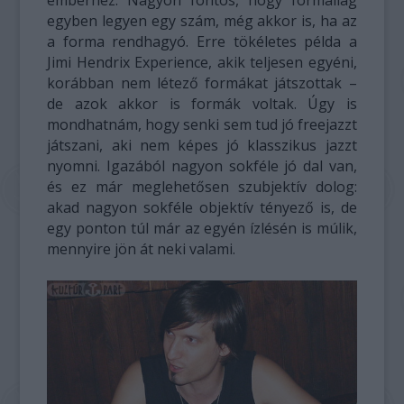
emberhez. Nagyon fontos, hogy formailag
egyben legyen egy szám, még akkor is, ha az
a forma rendhagyó. Erre tökéletes példa a
Jimi Hendrix Experience, akik teljesen egyéni,
korábban nem létező formákat játszottak –
de azok akkor is formák voltak. Úgy is
mondhatnám, hogy senki sem tud jó freejazzt
játszani, aki nem képes jó klasszikus jazzt
nyomni. Igazából nagyon sokféle jó dal van,
és ez már meglehetősen szubjektív dolog:
akad nagyon sokféle objektív tényező is, de
egy ponton túl már az egyén ízlésén is múlik,
mennyire jön át neki valami.