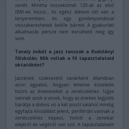
zenét. Mintha összekötnél 120-at az első
IBM-ek közül… Az egész életem ott van a
tenyeremben, és egy gombnyomással
visszakereshetek belőle bármit. A gyakorlati
alkalmazás persze nem kerülhető meg így
sem.
Tavaly indult a jazz tanszak a Kodolányi
főiskolán. Mik voltak a fő tapasztalataid
oktatóként?
Jazzének szakvezető tanárként állandóan
azon agyalok, hogyan lehetne közelebb
hozni az énekeseket a zenészekhez. Ugye
vannak azok a viccek, hogy az énekes legjobb
barátja a dobos: ez a két poszt valahol mindig
egyfajta kívülállást jelent, periférián vannak a
zenészekhez képest, holott a zenekar
elejéről és végéről van szó. A tapasztalataim