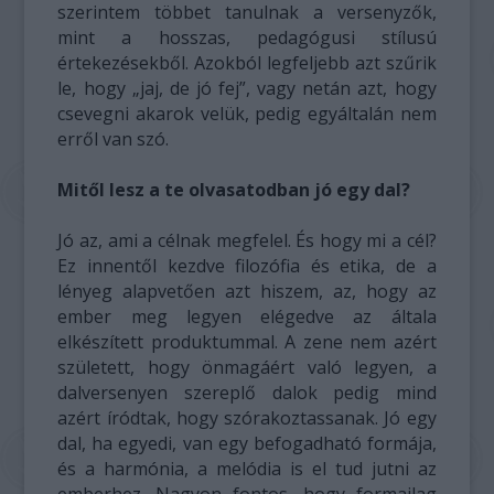
szerintem többet tanulnak a versenyzők,
mint a hosszas, pedagógusi stílusú
értekezésekből. Azokból legfeljebb azt szűrik
le, hogy „jaj, de jó fej”, vagy netán azt, hogy
csevegni akarok velük, pedig egyáltalán nem
erről van szó.
Mitől lesz a te olvasatodban jó egy dal?
Jó az, ami a célnak megfelel. És hogy mi a cél?
Ez innentől kezdve filozófia és etika, de a
lényeg alapvetően azt hiszem, az, hogy az
ember meg legyen elégedve az általa
elkészített produktummal. A zene nem azért
született, hogy önmagáért való legyen, a
dalversenyen szereplő dalok pedig mind
azért íródtak, hogy szórakoztassanak. Jó egy
dal, ha egyedi, van egy befogadható formája,
és a harmónia, a melódia is el tud jutni az