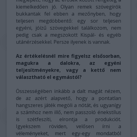
kiemelkedően jó. Olyan remek szövegírók
bukkantak fel ebben a mezőnyben, hogy
teljesen megdöbbentő: egy sor teljesen
egyéni, jóízű szövegekkel találkozom, nem
pedig csak a megszokott Kispál- és egyéb
utánérzésekkel. Persze ilyenek is vannak.
Az értékelésnél mire figyelsz elsősorban,
magukra a dalokra, az egyéni
teljesítményekre, vagy a kettő nem
választható el egymástól?
Összességében inkább a dalt magát nézem,
de az azért alapvető, hogy a pontatlan
hangszeres játék megöli a nótát, és ugyanígy
a számhoz nem illő, nem passzoló énekstílus
is szétfeszíti, elrontja a produkciót.
Igyekszem röviden, velősen írni a
véleményeket, mert egy-egy mondatból