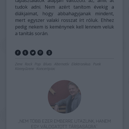
tapasztalatok alapján változott az, amit át
tudok adni. Nem azért tanítom évekig a
diákjaimat, hogy abbahagyjanak mindent,
mert egyszer valaki rosszat írt róluk. Ehhez
pedig nekem is keménynek kell lennem velük
a tanítás során.
Zene
Rock
Pop
Blues
Alternatív
Elektronikus
Punk
Könnyűzene
Koncertpiac
„NEM TÖBB EZER EMBERRE UTAZUNK, HANEM
EGY VÁLOGATOTT TÁRSASÁGRA”