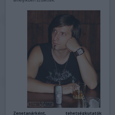
amelyikben születtek.
Zenetanárként, tehetségkutatók