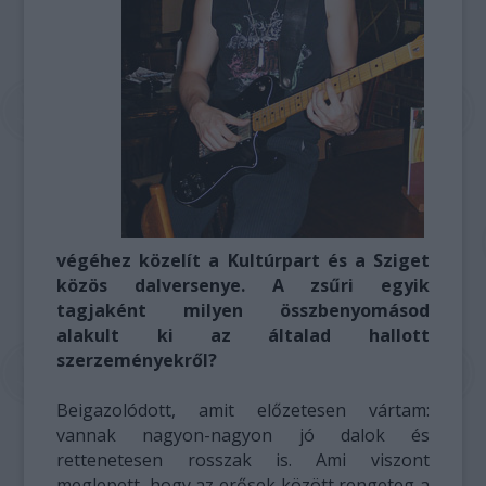
végéhez közelít a Kultúrpart és a Sziget
közös dalversenye. A zsűri egyik
tagjaként milyen összbenyomásod
alakult ki az általad hallott
szerzeményekről?
Beigazolódott, amit előzetesen vártam:
vannak nagyon-nagyon jó dalok és
rettenetesen rosszak is. Ami viszont
meglepett, hogy az erősek között rengeteg a