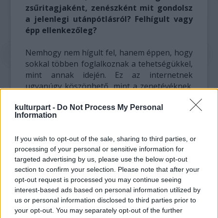
zsűritagjaként, zenészként mit gondolsz
a jelenlegi utánpótlásról? Felhígult vagy
épp ellenkezőleg?
Nemhogy nem hígult fel, hanem éppen, hogy
sokkal többen foglalkoznak a tehetségükkel,
mint annak idején. Ez az internetnek
ugyanúgy köszönhető, mint a zenetévéknek.
Én 1975-ben születtem, mi voltunk az első
kulturpart -
Do Not Process My Personal
MTV-s nemzedék, az a generáció pedig,
Information
akiket most tanítunk, a második: ők már nem
csodálkoztak rá arra, hogy „nahát, van MTV”,
If you wish to opt-out of the sale, sharing to third parties, or
hogy aztán betegyék a VHS-t és úgy nézzék,
processing of your personal or sensitive information for
hanem természetes volt számukra a dolog. A
targeted advertising by us, please use the below opt-out
mostani fiataloknak, a ’85 után
section to confirm your selection. Please note that after your
születetteknek pedig már az internet is
opt-out request is processed you may continue seeing
teljesen természetes közeg ebből a
interest-based ads based on personal information utilized by
szempontból. De ugyanígy mi, idősebbek is
us or personal information disclosed to third parties prior to
változunk közben, hiszen ma már elsősorban
your opt-out. You may separately opt-out of the further