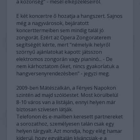
a közönség" - mesél elképzeléseiről.
E két koncertre ő hozatja a hangszert. Sajnos
még a nagyvárosok, bejáratott
koncerttermeiben sem mindig talál jó
zongorát. Ezért az Opera Zongoraterem
segítségét kérte, mert "némelyik helyről
szörnyű ajánlatokat kapott: játsszon
elektromos zongorán vagy pianínó... - De
nem kárhoztatom őket, nincs gyakorlatuk a
hangversenyrendezésben" - jegyzi meg.
2009-ben Mátészalkán, a Fényes Napokon
szintén ad majd szólóestet. Most körülbelül
8-10 város van a listáján, ennyi helyen már
biztosan szívesen látják.
Telefonon és e-mailben keresett partnereket
a sorozathoz, személyesen talán csak egy
helyen tárgyalt. Azt mondja, hogy elég hamar
kiderül, hogy egyáltalán kíváncsiak-e a