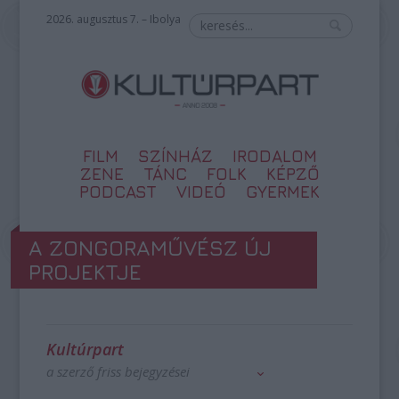
2026. augusztus 7. – Ibolya
FILM
SZÍNHÁZ
IRODALOM
ZENE
TÁNC
FOLK
KÉPZŐ
PODCAST
VIDEÓ
GYERMEK
A ZONGORAMŰVÉSZ ÚJ
PROJEKTJE
Kultúrpart
a szerző friss bejegyzései