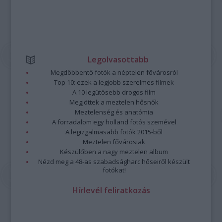
Legolvasottabb
Megdöbbentő fotók a néptelen fővárosról
Top 10: ezek a legjobb szerelmes filmek
A 10 legütősebb drogos film
Megjöttek a meztelen hősnők
Meztelenség és anatómia
A forradalom egy holland fotós szemével
A legizgalmasabb fotók 2015-ből
Meztelen fővárosiak
Készülőben a nagy meztelen album
Nézd meg a 48-as szabadságharc hőseiről készült
fotókat!
Hírlevél feliratkozás