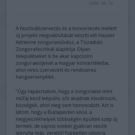
2008. 08. 14.
A fesztiválszervezés és a koncertezés mellett
új projekt megvalósítását készíti elő Hauser
Adrienne zongoraművész, a Tiszadobi
Zongorafesztivál alapítója. Olyan
településeket is be akar kapcsolni
zongoraestjeivel a magyar koncertéletbe,
ahol nincs szervezett és rendszeres
hangversenyélet.
"Úgy tapasztalom, hogy a zongoraest mint
műfaj kezd leépülni, sőt akadnak kisvárosok,
községek, ahol meg sem honosodott. Azt is
látom, hogy a Budapesten kívül, a
megyeszékhelyek többségén épültek szép új
termek, de sajnos ezeket gyakran veszik
igénybe más, zenétől független célokra,