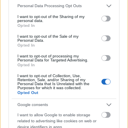
hogy ami a fővároson kívül esik, az is
Please note that this website/app uses one or more Google
Personal Data Processing Opt Outs
services and may gather and store information including but
Magyarország, tehát az ott élőket is megilleti
not limited to your visit or usage behaviour. You may click to
I want to opt-out of the Sharing of my
a szép zene élménye. Ha a terve beválik,
personal data.
grant or deny consent to Google and its third-party tags to
jöhetnek utána a kollégák - mondja.
Opted In
use your data for below specified purposes in below Google
consent section.
I want to opt-out of the Sale of my
Szeptember 29-én Perényi Miklóssal és
Personal Data.
Horváth Máriával a Világjáró művészek
Opted In
sorozatban kamarakoncertet adnak a
I want to opt-out of processing my
Magyar Rádió Márványtermében, Chopin
Personal Data for Targeted Advertising.
műsorral lépnek föl.
Opted In
I want to opt-out of Collection, Use,
"Ha valaki - mint én - sokáig dolgozott
Retention, Sale, and/or Sharing of my
szólistaként, a kamarazenélésből sokat
Personal Data that Is Unrelated with the
Purposes for which it was collected.
tanulhat. A szólójátékban nincs megalkuvás,
Opted Out
az ember csak magát hibáztathatja, ha nem
elég jó, vagy ha ront. A kamarázásban készen
Google consents
kell állni a kompromisszum vállalására. Vagy
I want to allow Google to enable storage
inkább arra, hogy megértsd a másikat. Ha
related to advertising like cookies on web or
megértetted, már nem is érzed, hogy
device identifiers in apps.