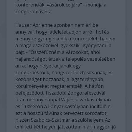
konferenciák, vásárok céljára" - mondja a
zongoraművész.
Hauser Adrienne azonban nem éri be
annyival, hogy látleletet adjon arról, hol és
mennyire gyöngélkedik a koncertélet, hanem
a maga eszközeivel igyekszik "gyógyítani" a
bajt. - "Összefűzném a városokat, ahol
hajlandóságot érzek a település vezetésében
arra, hogy helyet adjanak egy
zongoraestnek, hangszert biztosítsanak, és
közönséget hozzanak, a legszerényebb
körülményeket megteremtsék. A hétfőn
befejeződött Tiszadobi Zongorafesztivál
után néhány nappal Vaján, a várkastélyban
és Tuzséron a Lónyai-kastélyban indítom el
ezt a hosszú távúnak tervezett sorozatot,
hiszen Szabolcs-Szatmár a szülőhelyem. Az
említett két helyen játszottam már, nagyon jó