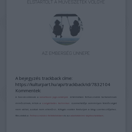
ELSTARTOLT A MŰVÉSZETEK VÖLGYE
AZ EMBERSÉG ÜNNEPE
A bejegyzés trackback címe:
https://kulturpart.hu/api/trackback/id/7832104
Kommentek:
A hozzászólások a
vonatkozó jogszabályok
értelmében felhasználói tartalomnak
minősülnek, értük a
szolgáltatás technikai
üzemeltetője semmilyen felelősséget
nem vállal, azokat nem ellenőrzi. Kifogás esetén forduljon a blog szerkesztőjéhez.
Részletek a
Felhasználási feltételekben
és az
adatvédelmi tájékoztatóban
.