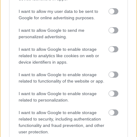
kompromisszumot kötöttél voln... De ez
mindenképpen fárasztóbb, mint önmagaddal
I want to allow my user data to be sent to
kommunikálni."
Google for online advertising purposes.
Az utóbbi öt évben sok külföldi felkérése volt,
I want to allow Google to send me
mostanában többet játszik itthon.
personalized advertising.
Hangsúlyozza, amit már egy-két más magyar
I want to allow Google to enable storage
muzsikus is szóvá tett, rossz, hogy a hazai
related to analytics like cookies on web or
koncertéletben nem lehet igazán "kifuttatni"
device identifiers in apps.
egy műsort. Az előző szezonban a
zeneakadémiai szólóestjére vadonatúj
I want to allow Google to enable storage
műsort tanult meg, hatalmas
related to functionality of the website or app.
koncentrációval, lendülettel. De utána
kamarakoncertek következtek, és mire ismét
I want to allow Google to enable storage
szólóestre hívnák, már veszített a
related to personalization.
lendületéből. "Akkor lehetne fejlődni - állítja -,
I want to allow Google to enable storage
ha nyolcszor-tízszer elő lehetne adni egy
related to security, including authentication
programot."
functionality and fraud prevention, and other
user protection.