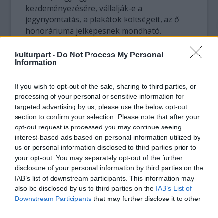
kezdeményezésére, vállalják-e a
jegynyomtatás, a plakátok költségeit, az ő
honoráriuma jelképesnek mondható.
kulturpart -
Do Not Process My Personal
Information
If you wish to opt-out of the sale, sharing to third parties, or
processing of your personal or sensitive information for
targeted advertising by us, please use the below opt-out
section to confirm your selection. Please note that after your
opt-out request is processed you may continue seeing
interest-based ads based on personal information utilized by
us or personal information disclosed to third parties prior to
your opt-out. You may separately opt-out of the further
disclosure of your personal information by third parties on the
IAB’s list of downstream participants. This information may
Úgy véli, Budapesten nagyjából rendben van
also be disclosed by us to third parties on the
IAB’s List of
a zongoraestek ügye, a Jakobi Koncert külön
Downstream Participants
that may further disclose it to other
sorozatot szervez minden évadban. De
third parties.
Hauser Adrienne-nek az a meggyőződése,