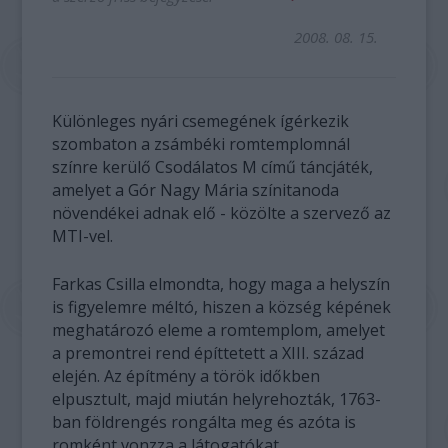
2008. 08. 15.
Különleges nyári csemegének ígérkezik
szombaton a zsámbéki romtemplomnál
színre kerülő Csodálatos M című táncjáték,
amelyet a Gór Nagy Mária színitanoda
növendékei adnak elő - közölte a szervező az
MTI-vel.
Farkas Csilla elmondta, hogy maga a helyszín
is figyelemre méltó, hiszen a község képének
meghatározó eleme a romtemplom, amelyet
a premontrei rend építtetett a XIII. század
elején. Az építmény a török időkben
elpusztult, majd miután helyrehozták, 1763-
ban földrengés rongálta meg és azóta is
romként vonzza a látogatókat.