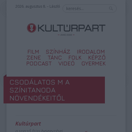
2026. augusztus 8. – László
FILM
SZÍNHÁZ
IRODALOM
ZENE
TÁNC
FOLK
KÉPZŐ
PODCAST
VIDEÓ
GYERMEK
CSODÁLATOS M A
SZÍNITANODA
NÖVENDÉKEITŐL
Kultúrpart
a szerző friss bejegyzései