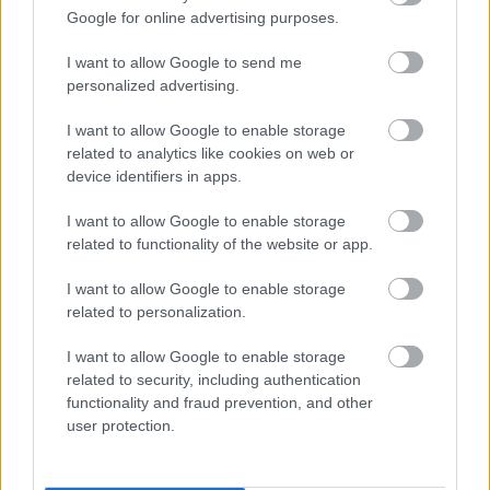
Google for online advertising purposes.
I want to allow Google to send me
MUCSI ZOLTÁN VISSZATÉR – EGY ÉLETEM
personalized advertising.
STAND UP EST
I want to allow Google to enable storage
related to analytics like cookies on web or
device identifiers in apps.
A bejegyzés trackback címe:
https://kulturpart.hu/api/trackback/id/7832160
I want to allow Google to enable storage
Kommentek:
related to functionality of the website or app.
A hozzászólások a
vonatkozó jogszabályok
értelmében felhasználói tartalomnak
I want to allow Google to enable storage
minősülnek, értük a
szolgáltatás technikai
üzemeltetője semmilyen felelősséget
related to personalization.
nem vállal, azokat nem ellenőrzi. Kifogás esetén forduljon a blog szerkesztőjéhez.
Részletek a
Felhasználási feltételekben
és az
adatvédelmi tájékoztatóban
.
I want to allow Google to enable storage
related to security, including authentication
functionality and fraud prevention, and other
user protection.