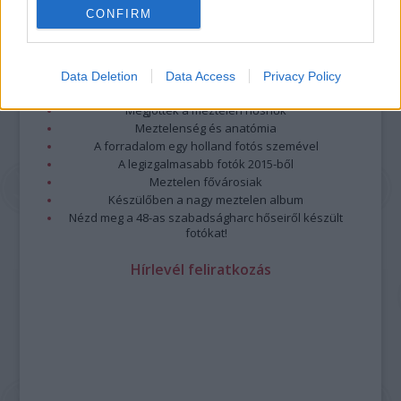
CONFIRM
Legolvasottabb
Megdöbbentő fotók a néptelen fővárosról
Top 10: ezek a legjobb szerelmes filmek
Data Deletion
Data Access
Privacy Policy
A 10 legütősebb drogos film
Megjöttek a meztelen hősnők
Meztelenség és anatómia
A forradalom egy holland fotós szemével
A legizgalmasabb fotók 2015-ből
Meztelen fővárosiak
Készülőben a nagy meztelen album
Nézd meg a 48-as szabadságharc hőseiről készült
fotókat!
Hírlevél feliratkozás