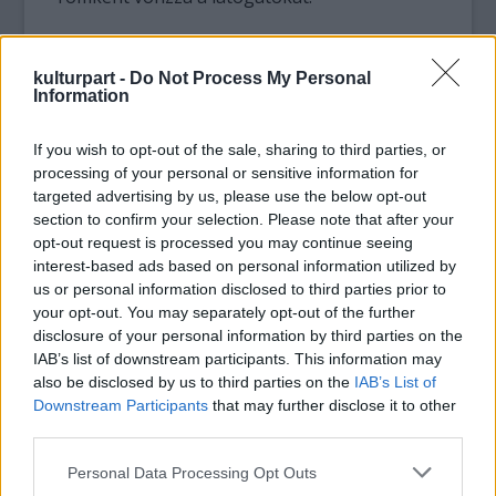
Az előtte felállított színpadon a GNM Kontúr
Fizikai Táncszínház, úgyis mint testszínház a
kulturpart -
Do Not Process My Personal
Information
férfi és a nő örökös harcát jeleníti meg az
akrobatikus elemekkel tarkított
produkcióban. Főbb szerepekben Egres
If you wish to opt-out of the sale, sharing to third parties, or
Katinka és Sepa György láthatók, a darabot
processing of your personal or sensitive information for
targeted advertising by us, please use the below opt-out
Gyöngyös Tamás rendező viszi színre.
section to confirm your selection. Please note that after your
opt-out request is processed you may continue seeing
Az előadás a zsámbéki nyár egyik leginkább
interest-based ads based on personal information utilized by
újszerű színházi produkciója, amely szombat
us or personal information disclosed to third parties prior to
este várja a közönséget - hívta fel a figyelmet
your opt-out. You may separately opt-out of the further
Farkas Csilla.
disclosure of your personal information by third parties on the
IAB’s list of downstream participants. This information may
also be disclosed by us to third parties on the
IAB’s List of
Downstream Participants
that may further disclose it to other
third parties.
Please note that this website/app uses one or more Google
Színház
Personal Data Processing Opt Outs
services and may gather and store information including but