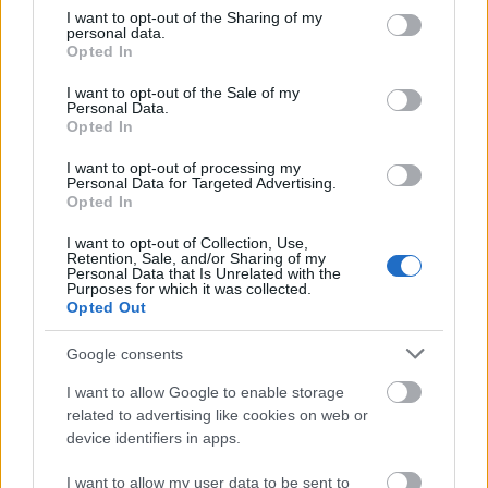
not limited to your visit or usage behaviour. You may click to
I want to opt-out of the Sharing of my
personal data.
grant or deny consent to Google and its third-party tags to
Opted In
use your data for below specified purposes in below Google
consent section.
I want to opt-out of the Sale of my
Personal Data.
Opted In
I want to opt-out of processing my
AZ EMBERSÉG ÜNNEPE
Personal Data for Targeted Advertising.
Opted In
I want to opt-out of Collection, Use,
Retention, Sale, and/or Sharing of my
Personal Data that Is Unrelated with the
Purposes for which it was collected.
Opted Out
Google consents
VECSEI H. MIKLÓS A ZSÁMBÉKI NYÁRI
SZÍNHÁZRÓL
I want to allow Google to enable storage
related to advertising like cookies on web or
device identifiers in apps.
I want to allow my user data to be sent to