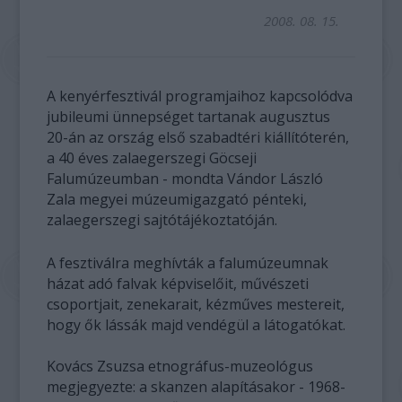
2008. 08. 15.
A kenyérfesztivál programjaihoz kapcsolódva
jubileumi ünnepséget tartanak augusztus
20-án az ország első szabadtéri kiállítóterén,
a 40 éves zalaegerszegi Göcseji
Falumúzeumban - mondta Vándor László
Zala megyei múzeumigazgató pénteki,
zalaegerszegi sajtótájékoztatóján.
A fesztiválra meghívták a falumúzeumnak
házat adó falvak képviselőit, művészeti
csoportjait, zenekarait, kézműves mestereit,
hogy ők lássák majd vendégül a látogatókat.
Kovács Zsuzsa etnográfus-muzeológus
megjegyezte: a skanzen alapításakor - 1968-