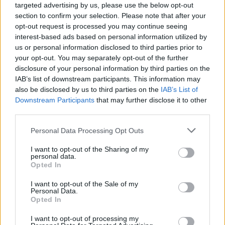
Vándor László megjegyezte: a jubileumi
targeted advertising by us, please use the below opt-out
ünnepségre önkéntesek sározták, meszelték
section to confirm your selection. Please note that after your
újra a portákat, de hasonló társadalmi
opt-out request is processed you may continue seeing
interest-based ads based on personal information utilized by
összefogás előzte meg negyven évvel ezelőtt
us or personal information disclosed to third parties prior to
- 1968. augusztus 20-án - a múzeum
your opt-out. You may separately opt-out of the further
megnyitását is.
disclosure of your personal information by third parties on the
A szabadtéri múzeum létrehozása azért volt
IAB’s list of downstream participants. This information may
az 1960-as években időszerű, mert akkortájt
also be disclosed by us to third parties on the
IAB’s List of
semmisült meg Zala megye tradicionális népi
Downstream Participants
that may further disclose it to other
építészete. Az ipari fejlődés
third parties.
következményeként sokan váltottak
Please note that this website/app uses one or more Google
munkahelyet, megnőttek a jövedelmek, az
Personal Data Processing Opt Outs
services and may gather and store information including but
emberek más életformát alakítottak ki. Szinte
not limited to your visit or usage behaviour. You may click to
I want to opt-out of the Sharing of my
egyik napról a másikra egész utcasorok
personal data.
grant or deny consent to Google and its third-party tags to
"tűntek el". Arra is volt példa, hogy mire a
Opted In
use your data for below specified purposes in below Google
múzeum szakemberei megérkeztek a
consent section.
I want to opt-out of the Sale of my
megvásárolt, régi épületekhez, azokat már le
Personal Data.
is bontották - idézte fel a múzeumigazgató.
Opted In
I want to opt-out of processing my
Megemlítette, hogy az első szabadtéri