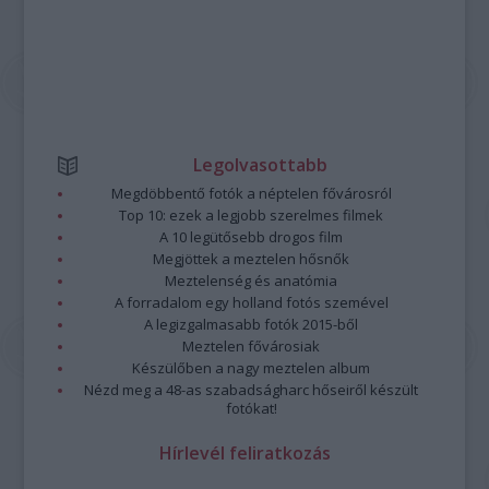
Legolvasottabb
Megdöbbentő fotók a néptelen fővárosról
Top 10: ezek a legjobb szerelmes filmek
A 10 legütősebb drogos film
Megjöttek a meztelen hősnők
Meztelenség és anatómia
A forradalom egy holland fotós szemével
A legizgalmasabb fotók 2015-ből
Meztelen fővárosiak
Készülőben a nagy meztelen album
Nézd meg a 48-as szabadságharc hőseiről készült
fotókat!
Hírlevél feliratkozás