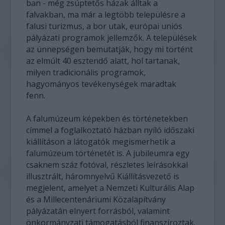
ban - még zsúptetős házak álltak a
falvakban, ma már a legtöbb településre a
falusi turizmus, a bor utak, európai uniós
pályázati programok jellemzők. A települések
az ünnepségen bemutatják, hogy mi történt
az elmúlt 40 esztendő alatt, hol tartanak,
milyen tradicionális programok,
hagyományos tevékenységek maradtak
fenn.
A falumúzeum képekben és történetekben
címmel a foglalkoztató házban nyíló időszaki
kiállításon a látogatók megismerhetik a
falumúzeum történetét is. A jubileumra egy
csaknem száz fotóval, részletes leírásokkal
illusztrált, háromnyelvű Kiállításvezető is
megjelent, amelyet a Nemzeti Kulturális Alap
és a Millecentenáriumi Közalapítvány
pályázatán elnyert forrásból, valamint
önkormányzati támogatásból finanszíroztak.