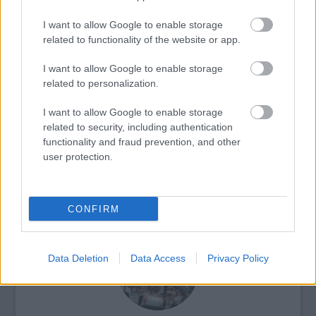
I want to allow Google to enable storage
related to functionality of the website or app.
Fesztiválok
Lavór
I want to allow Google to enable storage
related to personalization.
I want to allow Google to enable storage
related to security, including authentication
functionality and fraud prevention, and other
user protection.
„AZ EMBERT EMBERRÉ TETTE…” – VASÁRNAP
ZÁRT A DOMBOS FEST
CONFIRM
Data Deletion
Data Access
Privacy Policy