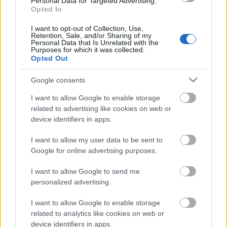
Personal Data for Targeted Advertising.
múzeum alapításakor kevés tapasztalatuk
Opted In
volt a szakembereknek, restaurátoroknak.
I want to opt-out of Collection, Use,
Igyekeztek minél eredetibb állapotban
Retention, Sale, and/or Sharing of my
Personal Data that Is Unrelated with the
elkészíteni a házakat, így aztán az is
Purposes for which it was collected.
előfordult, hogy még a pudvás deszkát,
Opted Out
talpgerendát is beillesztették az épületbe,
ami elnyelte a konzerváló anyagokat és
Google consents
néhány év múlva darabjai hullott szét.
I want to allow Google to enable storage
related to advertising like cookies on web or
Vándor László végül beszámolt arról is, hogy
device identifiers in apps.
a falumúzeum 15 millió forint pályázati
támogatást nyert a zalalövői hajlított ház és a
I want to allow my user data to be sent to
torkos pajta együttes, látogatóbarát célú
Google for online advertising purposes.
átalakítására. A felújítás és az infrastruktúra
kiépítése után a 19. század végi hangulatot
I want to allow Google to send me
personalized advertising.
idéző portán zajlanak majd a különböző
rendezvények, kézműves foglalkozások,
I want to allow Google to enable storage
népdalköri bemutatók.
related to analytics like cookies on web or
device identifiers in apps.