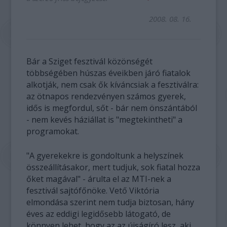
2008. 08. 16.
Bár a Sziget fesztivál közönségét
többségében húszas éveikben járó fiatalok
alkotják, nem csak ők kíváncsiak a fesztiválra:
az ötnapos rendezvényen számos gyerek,
idős is megfordul, sőt - bár nem önszántából
- nem kevés háziállat is "megtekintheti" a
programokat.
"A gyerekekre is gondoltunk a helyszínek
összeállításakor, mert tudjuk, sok fiatal hozza
őket magával" - árulta el az MTI-nek a
fesztivál sajtófőnöke. Vető Viktória
elmondása szerint nem tudja biztosan, hány
éves az eddigi legidősebb látogató, de
könnyen lehet, hogy az az újságíró lesz, aki