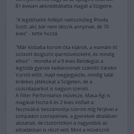
81 évesen akkreditáltatta magát a Szigetre.
"A legidősebb fellépő valószínűleg Rhoda
Scott, aki, bár nem látszik annyinak, de 70
éves" - tette hozzá.
"Már kisbaba korom óta kijárok, a mamám itt
szokott dolgozni iparművészként, és mindig
elhoz" - mondta el a 9 éves Bendegúz a
legtöbb gyerek kedvencének számító Vándor
Vurstli előtt, majd megjegyezte, mindig talál
érdekes játékokat a Szigeten, de a
csúszdaparkot is nagyon szereti.
A Filter Performance művésze, Masa Ági is
magával hozta 6 és 2 éves kisfiait a
fesztiválra: beszámolója szerint míg férjével a
színpadon szerepelnek, a gyerekek általában
alszanak, de csütörtökön a nagyobbik az
előadásban is részt vett. Mint a művésznő