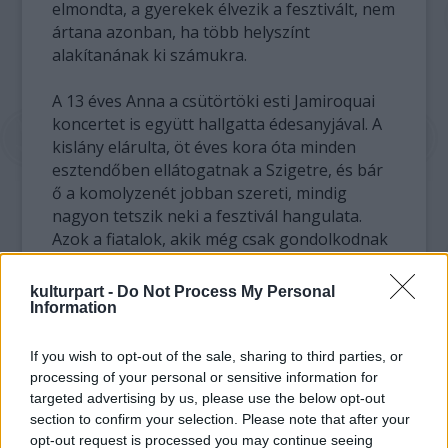
elmondta, a gyerekek élvezik a fesztivált, nem
ártana azonban, ha több helyszínt
alakítanának ki számukra.
A 13 éves Anna a csütörtöki esti Jamiroquai
koncertet is együtt hallgatta édesanyjával. A
kislány elárulta, öt éves kora óta minden
esztendőben ellátogatnak a Szigetre, és bár
ő a komolyzenét jobban szereti, mindig
nagyon tetszik neki a fesztivál hangulata.
Azok a fiatalok, akik még csak gondolkodnak
a családalapításon, a Szigeten házasságot is
köthetnek. Természetesen ez a frigy nem
kulturpart -
Do Not Process My Personal
hivatalos, csak a fesztivál végéig "érvényes",
Information
de a házasságkötő sátor így is - vagy talán
éppen ezért - rendkívül népszerű, magyarok
If you wish to opt-out of the sale, sharing to third parties, or
és külföldiek körében egyaránt. Egy sátorból
processing of your personal or sensitive information for
kilépő fiatal pár elmondta: bent az
targeted advertising by us, please use the below opt-out
section to confirm your selection. Please note that after your
anyakönyvvezetőnek öltözött lányok a
opt-out request is processed you may continue seeing
hivatalos procedúrát idézően adják össze