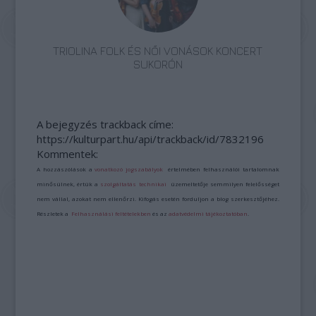
TRIOLINA FOLK ÉS NŐI VONÁSOK KONCERT
SUKORÓN
A bejegyzés trackback címe:
https://kulturpart.hu/api/trackback/id/7832196
Kommentek:
A hozzászólások a
vonatkozó jogszabályok
értelmében felhasználói tartalomnak
minősülnek, értük a
szolgáltatás technikai
üzemeltetője semmilyen felelősséget
nem vállal, azokat nem ellenőrzi. Kifogás esetén forduljon a blog szerkesztőjéhez.
Részletek a
Felhasználási feltételekben
és az
adatvédelmi tájékoztatóban
.