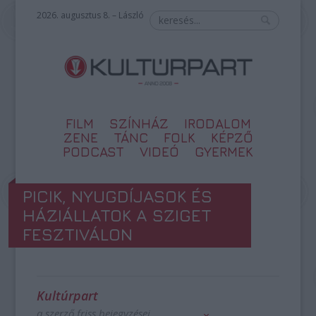
2026. augusztus 8. – László
FILM
SZÍNHÁZ
IRODALOM
ZENE
TÁNC
FOLK
KÉPZŐ
PODCAST
VIDEÓ
GYERMEK
PICIK, NYUGDÍJASOK ÉS
HÁZIÁLLATOK A SZIGET
FESZTIVÁLON
Kultúrpart
a szerző friss bejegyzései