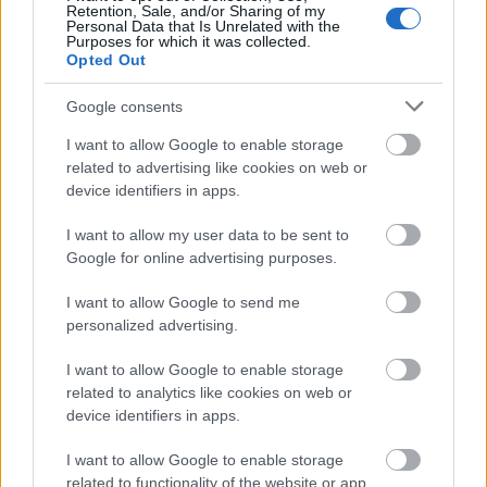
gazda 4-6 órán belül nem jelentkezik érte az
Retention, Sale, and/or Sharing of my
Personal Data that Is Unrelated with the
Infopontnál, kutyapanzióba szállítják,
Purposes for which it was collected.
amelynek költségét az állat tulajdonosának
Opted Out
kell állnia.
Google consents
Malinócki Tamás hozzátette: eddig öt kutyát
I want to allow Google to enable storage
és egy degut találtak, illetve néhány sünt és
related to advertising like cookies on web or
siklót mentettek ki a Hajógyári-szigetről.
device identifiers in apps.
Szerencsére eddig mindegyik állatért hamar
jelentkezett a gazdája. Beszámolt arról, hogy
I want to allow my user data to be sent to
egy francia lány megígérte, a nadrágjához
Google for online advertising purposes.
köti belga juhász keverékét, miután az
I want to allow Google to send me
alapítvány sátránál átvette elveszettnek hitt
personalized advertising.
kedvencét.
I want to allow Google to enable storage
related to analytics like cookies on web or
device identifiers in apps.
I want to allow Google to enable storage
Lavór
Sziget 2008
related to functionality of the website or app.