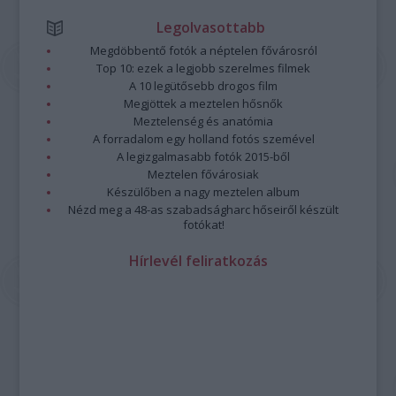
Legolvasottabb
Megdöbbentő fotók a néptelen fővárosról
Top 10: ezek a legjobb szerelmes filmek
A 10 legütősebb drogos film
Megjöttek a meztelen hősnők
Meztelenség és anatómia
A forradalom egy holland fotós szemével
A legizgalmasabb fotók 2015-ből
Meztelen fővárosiak
Készülőben a nagy meztelen album
Nézd meg a 48-as szabadságharc hőseiről készült
fotókat!
Hírlevél feliratkozás