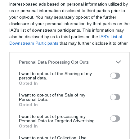
interest-based ads based on personal information utilized by
őket.
us or personal information disclosed to third parties prior to
your opt-out. You may separately opt-out of the further
Egy német pár hatalmas násznéppel hagyta
disclosure of your personal information by third parties on the
el a sátrat. A vidámságát cseppet sem titkoló
IAB’s list of downstream participants. This information may
társaság a hagyományos külsőségeket is
also be disclosed by us to third parties on the
IAB’s List of
igyekezett felidézni: rizs helyett szotyolát
Downstream Participants
that may further disclose it to other
szórtak és az ifjú férj derekára madzaggal
third parties.
üres sörös dobozokat is kötöttek "Just
Please note that this website/app uses one or more Google
Personal Data Processing Opt Outs
married" felirattal.
services and may gather and store information including but
Sokan háziállataikat is magukkal viszik a
not limited to your visit or usage behaviour. You may click to
I want to opt-out of the Sharing of my
Szigetre: Malinóczki Tamás, REX alapítvány
personal data.
grant or deny consent to Google and its third-party tags to
Opted In
sátorvezetője beszámolt arról, hogy több
use your data for below specified purposes in below Google
mint 50 kutyát regisztráltak a bejáratoknál,
consent section.
I want to opt-out of the Sale of my
ami azt jelenti, hogy a négylábúaknak
Personal Data.
Opted In
érvényes oltási könyvvel, azonosító jellel kell
rendelkezniük és a gazda telefonszámával
I want to opt-out of processing my
ellátott bilétát kell viselniük.
Personal Data for Targeted Advertising.
Opted In
A Szigeten elveszett kutyákat, amennyiben a
I want to opt-out of Collection, Use,