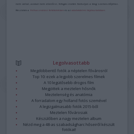
nem vállal, azokat nem ellenőrzi. Kifogás esetén forduljon a blog szerkesztőjéhez.
Részletek a
Felhasználási feltételekben
és az
adatvédelmi tájékoztatóban
.
Legolvasottabb
Megdöbbentő fotók a néptelen fővárosról
Top 10: ezek a legjobb szerelmes filmek
A 10 legütősebb drogos film
Megjöttek a meztelen hősnők
Meztelenség és anatómia
A forradalom egy holland fotós szemével
A legizgalmasabb fotók 2015-ből
Meztelen fővárosiak
Készülőben a nagy meztelen album
Nézd meg a 48-as szabadságharc hőseiről készült
fotókat!