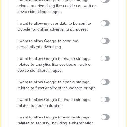
zeneszerző legközelebb 2008. november 12-
related to advertising like cookies on web or
én a Papp László Sportarénában fogja show-
device identifiers in apps.
jával elbűvölni a hazai rajongókat.
I want to allow my user data to be sent to
Google for online advertising purposes.
I want to allow Google to send me
Zene
Zagar
Fatboy Slim
Elektronikus
Morcheeba
Neo
personalized advertising.
Massive Attack
I want to allow Google to enable storage
related to analytics like cookies on web or
device identifiers in apps.
I want to allow Google to enable storage
related to functionality of the website or app.
ITT A WHEN THE MUSIC’S OVER LEGÚJABB
I want to allow Google to enable storage
SINGLE-JE: MOONLIGHT DRIVE
related to personalization.
I want to allow Google to enable storage
related to security, including authentication