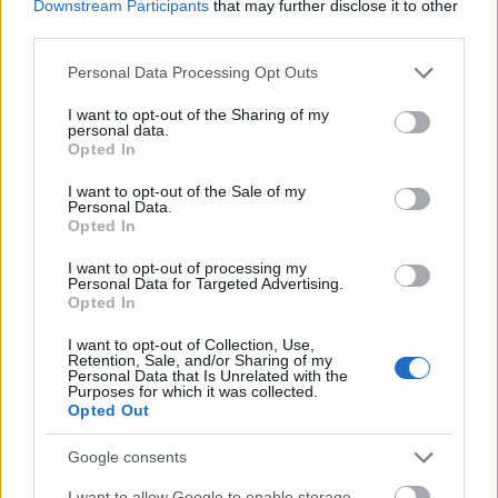
Downstream Participants
that may further disclose it to other
third parties.
A francia Becsületrend lovagi címének 1995.
óta büszke tulajdonosa, több, mint 80 millió
Please note that this website/app uses one or more Google
Personal Data Processing Opt Outs
lemeze kelt el szerte a világon és számos
services and may gather and store information including but
Grammy-díjat is őriz vitrinében. 1983-as
not limited to your visit or usage behaviour. You may click to
I want to opt-out of the Sharing of my
personal data.
grant or deny consent to Google and its third-party tags to
Music for Supermarkets című alkotásából
Opted In
use your data for below specified purposes in below Google
mindössze egy példányt nyomtak, amely egy
consent section.
aukción 10 ezer dollárért kelt el. Utoljára
I want to opt-out of the Sale of my
Personal Data.
2007-ben Téo et Téa címmel jelent meg
Opted In
albuma.
I want to opt-out of processing my
Personal Data for Targeted Advertising.
Jarre itthon is nagy népszerűségnek örvend.
Opted In
A zenéire komponált fénykoncertek eddig
több, mint ötszáz alkalommal voltak
I want to opt-out of Collection, Use,
Retention, Sale, and/or Sharing of my
láthatóak a Lézerszínházban. A Chronologie-
Personal Data that Is Unrelated with the
Purposes for which it was collected.
t 1993-ban a Népstadionban, az Oxygene 7-
Opted Out
13 című albumának bemutató koncertjét
1997-ben a Budapest Sportcsarnokban
Google consents
láthatta a magyar közönség. A népszerű
I want to allow Google to enable storage