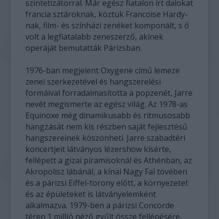
szintetizátorral. Már egész fiatalon írt dalokat
francia sztároknak, köztük Francoise Hardy-
nak, film- és színházi zenéket komponált, s ő
volt a legfiatalabb zeneszerző, akinek
operáját bemutatták Párizsban.
1976-ban megjelent Oxygene című lemeze
zenei szerkezetével és hangszerelési
formáival forradalmasította a popzenét, Jarre
nevét megismerte az egész világ. Az 1978-as
Equinoxe még dinamikusabb és ritmusosabb
hangzását nem kis részben saját fejlesztésű
hangszereinek köszönheti. Jarre szabadtéri
koncertjeit látványos lézershow kísérte,
fellépett a gizai piramisoknál és Athénban, az
Akropolisz lábánál, a kínai Nagy Fal tövében
és a párizsi Eiffel-torony előtt, a környezetet
és az épületeket is látványelemként
alkalmazva. 1979-ben a párizsi Concorde
téren 1 millió néző gyűlt össze fellépésére,