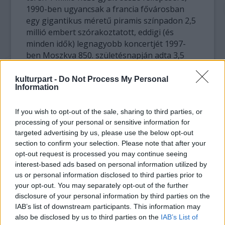
1990-ben ugyancsak a francia fővárosban
egy gigantikus méretű piramis színpadon 2,5
millió embert szórakoztatott, eddigi (és
minden idők) legnagyobb koncertjét 1997-
ben Moszkva 850. születésnapján adta 3,5
millió néző előtt, ezzel természetesen
bekerült a Rekordok Könyvébe.
kulturpart -
Do Not Process My Personal
Information
If you wish to opt-out of the sale, sharing to third parties, or
processing of your personal or sensitive information for
targeted advertising by us, please use the below opt-out
section to confirm your selection. Please note that after your
opt-out request is processed you may continue seeing
interest-based ads based on personal information utilized by
us or personal information disclosed to third parties prior to
your opt-out. You may separately opt-out of the further
disclosure of your personal information by third parties on the
IAB’s list of downstream participants. This information may
also be disclosed by us to third parties on the
IAB’s List of