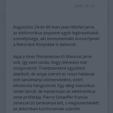
2008. 08. 25.
Augusztus 24-én 60 éves Jean-Michel Jarre,
az elektronikus popzene egyik legkreatívabb
személyisége, aki monumentális koncertjeivel
a Rekordok Könyvébe is bekerült.
Apja a híres filmzeneszerző Maurice Jarre
volt, így nem csoda, hogy ötévesen már
zongorázott. Tinédzserként együttest
alakított, de anyja szerint ez rossz hatással
volt tanulmányi előmenetelére, ezért
elkobozta hangszereit. Egy ideig klasszikus
zenét tanult, de hamarosan az elektronikus
zene prófétája, Pierre Schaeffer francia
zeneszerző tanítványa lett, s megismerkedett
az akkoriban kuriózumnak számító