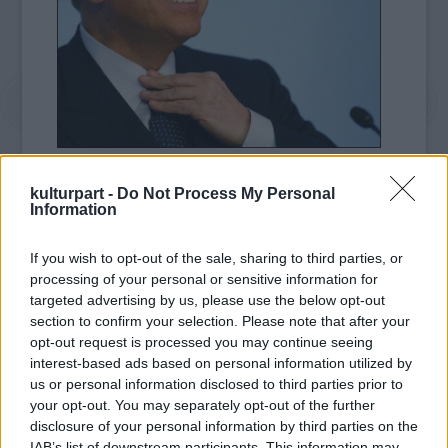
"Keményen dolgozunk" - mondta az
alkotótárs a La Repubblica című lapnak. "Jó
kulturpart -
Do Not Process My Personal
Information
lenne, ha karácsony előtt megjelenne a
lemez, de a kormányfő sűrű programja miatt
If you wish to opt-out of the sale, sharing to third parties, or
nem biztos, hogy ez sikerül." A 14 dalban nem
processing of your personal or sensitive information for
esik szó politikáról, minden a szerelem körül
targeted advertising by us, please use the below opt-out
forog - tette hozzá Apicella, aki korábban
section to confirm your selection. Please note that after your
nápolyi lokálokban lépett fel, aztán
opt-out request is processed you may continue seeing
Berlusconi előző miniszterelnöksége idején
interest-based ads based on personal information utilized by
hivatalos kormányfői muzsikussá lépett elő,
us or personal information disclosed to third parties prior to
és a világ leghatalmasabb vezetői előtt
your opt-out. You may separately opt-out of the further
énekelt.
disclosure of your personal information by third parties on the
IAB’s list of downstream participants. This information may