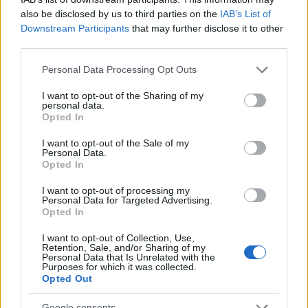
A médiacézárból lett 71 éves politikus is igen
also be disclosed by us to third parties on the
IAB’s List of
járatos az olasz slágerzenében; az ötvenes
Downstream Participants
that may further disclose it to other
third parties.
években, diákkorában sétahajókon lépett fel.
Néha még most is dalra fakad, néhány éve
Please note that this website/app uses one or more Google
Personal Data Processing Opt Outs
például egy olasz-orosz csúcstalálkozón
services and may gather and store information including but
Vlagyimir Putyinnak énekelt.
not limited to your visit or usage behaviour. You may click to
I want to opt-out of the Sharing of my
personal data.
grant or deny consent to Google and its third-party tags to
Opted In
use your data for below specified purposes in below Google
consent section.
I want to opt-out of the Sale of my
Personal Data.
Opted In
Zene
Könnyűzene
I want to opt-out of processing my
Personal Data for Targeted Advertising.
Opted In
I want to opt-out of Collection, Use,
Retention, Sale, and/or Sharing of my
Personal Data that Is Unrelated with the
Purposes for which it was collected.
Opted Out
„NEM TÖBB EZER EMBERRE UTAZUNK, HANEM
EGY VÁLOGATOTT TÁRSASÁGRA”
Google consents