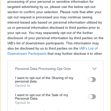
processing of your personal or sensitive information for
targeted advertising by us, please use the below opt-out
section to confirm your selection. Please note that after your
opt-out request is processed you may continue seeing
Zene
Mozgópart
interest-based ads based on personal information utilized by
us or personal information disclosed to third parties prior to
your opt-out. You may separately opt-out of the further
disclosure of your personal information by third parties on the
IAB’s list of downstream participants. This information may
also be disclosed by us to third parties on the
IAB’s List of
Downstream Participants
that may further disclose it to other
third parties.
ELSTARTOLT A MŰVÉSZETEK VÖLGYE
Please note that this website/app uses one or more Google
Personal Data Processing Opt Outs
services and may gather and store information including but
not limited to your visit or usage behaviour. You may click to
I want to opt-out of the Sharing of my
personal data.
grant or deny consent to Google and its third-party tags to
Opted In
use your data for below specified purposes in below Google
consent section.
I want to opt-out of the Sale of my
Personal Data.
Opted In
AZ EMBERSÉG ÜNNEPE