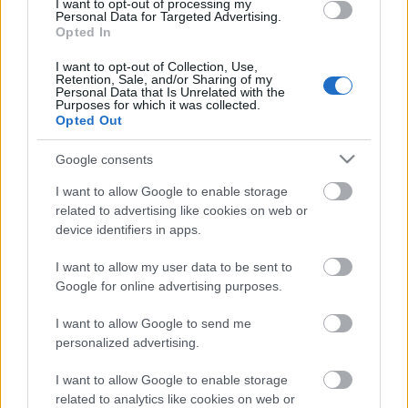
I want to opt-out of processing my
Personal Data for Targeted Advertising.
Opted In
I want to opt-out of Collection, Use,
Retention, Sale, and/or Sharing of my
Personal Data that Is Unrelated with the
Purposes for which it was collected.
Opted Out
„AZ EMBERT EMBERRÉ TETTE…” – VASÁRNAP
Google consents
ZÁRT A DOMBOS FEST
I want to allow Google to enable storage
related to advertising like cookies on web or
device identifiers in apps.
A bejegyzés trackback címe:
I want to allow my user data to be sent to
https://kulturpart.hu/api/trackback/id/7832522
Google for online advertising purposes.
Kommentek:
A hozzászólások a
vonatkozó jogszabályok
értelmében felhasználói tartalomnak
I want to allow Google to send me
minősülnek, értük a
szolgáltatás technikai
üzemeltetője semmilyen felelősséget
personalized advertising.
nem vállal, azokat nem ellenőrzi. Kifogás esetén forduljon a blog szerkesztőjéhez.
Részletek a
Felhasználási feltételekben
és az
adatvédelmi tájékoztatóban
.
I want to allow Google to enable storage
related to analytics like cookies on web or