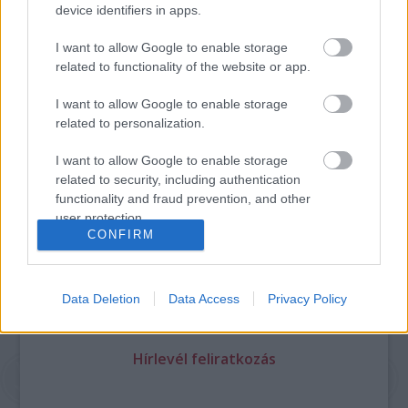
device identifiers in apps.
I want to allow Google to enable storage
related to functionality of the website or app.
I want to allow Google to enable storage
Legolvasottabb
related to personalization.
Megdöbbentő fotók a néptelen fővárosról
Top 10: ezek a legjobb szerelmes filmek
I want to allow Google to enable storage
A 10 legütősebb drogos film
related to security, including authentication
Megjöttek a meztelen hősnők
functionality and fraud prevention, and other
Meztelenség és anatómia
user protection.
A forradalom egy holland fotós szemével
CONFIRM
A legizgalmasabb fotók 2015-ből
Meztelen fővárosiak
Készülőben a nagy meztelen album
Data Deletion
Data Access
Privacy Policy
Nézd meg a 48-as szabadságharc hőseiről készült
fotókat!
Hírlevél feliratkozás