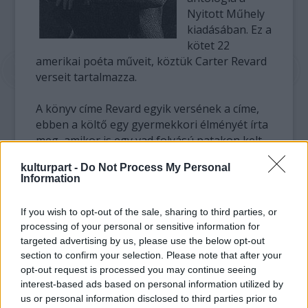
Nyitott Műhely
kiadásában. Ez a
kötet 22
amerikai poéta műveit, köztük Carter Revard
verseit tartalmazza.
A könyv címe Revard egyik versének a címe,
ebben a költő egy gyermekkori élményét írta
meg, amikor is egy vad folyású patakon kelt
át, de majdnem belefulladt a vízbe - mondta el
kulturpart -
Do Not Process My Personal
az MTI-nek Gyukics Gábor, aki maga is 16
Information
évig élt az Egyesült Államokban, s ott
ismerkedett meg az indián költővel.
If you wish to opt-out of the sale, sharing to third parties, or
Carter Revard 77 éves, a Yale és az angliai
processing of your personal or sensitive information for
Oxford egyetemen végzett, középkori angol
targeted advertising by us, please use the below opt-out
és amerikai indián irodalmat tanított.
section to confirm your selection. Please note that after your
opt-out request is processed you may continue seeing
A verseken kívül visszaemlékezéseket is írt
interest-based ads based on personal information utilized by
népes indián családjáról. Édesanyja ír-skót
us or personal information disclosed to third parties prior to