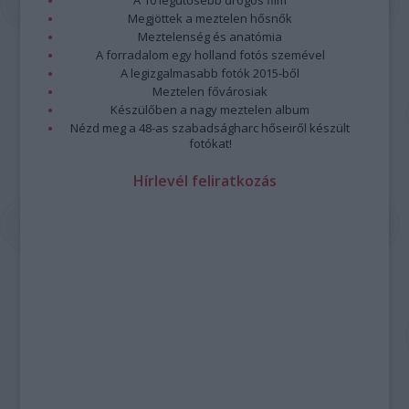
A 10 legütősebb drogos film
Megjöttek a meztelen hősnők
Meztelenség és anatómia
A forradalom egy holland fotós szemével
A legizgalmasabb fotók 2015-ből
Meztelen fővárosiak
Készülőben a nagy meztelen album
Nézd meg a 48-as szabadságharc hőseiről készült
fotókat!
Hírlevél feliratkozás