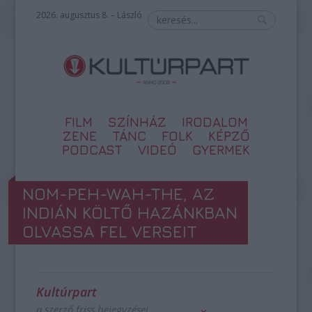
2026. augusztus 8. – László
FILM
SZÍNHÁZ
IRODALOM
ZENE
TÁNC
FOLK
KÉPZŐ
PODCAST
VIDEÓ
GYERMEK
NOM-PEH-WAH-THE, AZ
INDIÁN KÖLTŐ HAZÁNKBAN
OLVASSA FEL VERSEIT
Kultúrpart
a szerző friss bejegyzései