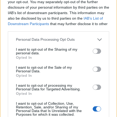
családból származik, apja az Oklahoma
your opt-out. You may separately opt-out of the further
disclosure of your personal information by third parties on the
államban élő osage törzshöz tartozik. Ez ritka
IAB’s list of downstream participants. This information may
párosítás - jegyezte meg Gyukics Gábor -
also be disclosed by us to third parties on the
IAB’s List of
legtöbbször fordítva szokott lenni: fehér férfi
Downstream Participants
that may further disclose it to other
vesz feleségül indián nőt.
third parties.
A Petőfi Irodalmi Múzeumbeli fölolvasást és
Please note that this website/app uses one or more Google
Personal Data Processing Opt Outs
az azt követő beszélgetést Gyukics Gábor
services and may gather and store information including but
not limited to your visit or usage behaviour. You may click to
I want to opt-out of the Sharing of my
vezeti és fordítja. A programot az Egyesült
personal data.
grant or deny consent to Google and its third-party tags to
Államok budapesti nagykövetsége támogatja.
Opted In
use your data for below specified purposes in below Google
consent section.
I want to opt-out of the Sale of my
Personal Data.
Opted In
Irodalom
Szépirodalom
I want to opt-out of processing my
Personal Data for Targeted Advertising.
Opted In
I want to opt-out of Collection, Use,
Retention, Sale, and/or Sharing of my
Personal Data that Is Unrelated with the
Purposes for which it was collected.