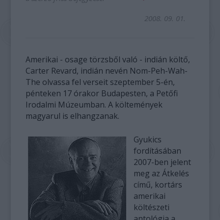
2008. 09. 01.
Amerikai - osage törzsből való - indián költő,
Carter Revard, indián nevén Nom-Peh-Wah-
The olvassa fel verseit szeptember 5-én,
pénteken 17 órakor Budapesten, a Petőfi
Irodalmi Múzeumban. A költemények
magyarul is elhangzanak.
Gyukics
fordításában
2007-ben jelent
meg az Átkelés
című, kortárs
amerikai
költészeti
antológia a