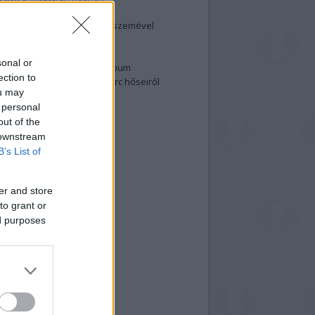
elenség és anatómia
rradalom egy holland fotós szemével
izgalmasabb fotók 2015-ből
elen fővárosiak
sonal or
ülőben a nagy meztelen album
ection to
 meg a 48-as szabadságharc hőseiről
ou may
lt fotókat!
 personal
vél feliratkozás
out of the
 downstream
B’s List of
er and store
to grant or
ed purposes