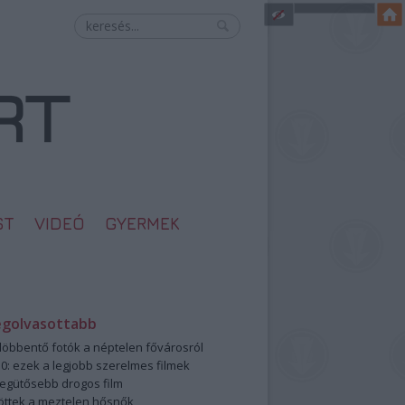
ST
VIDEÓ
GYERMEK
egolvasottabb
öbbentő fotók a néptelen fővárosról
0: ezek a legjobb szerelmes filmek
legütősebb drogos film
öttek a meztelen hősnők