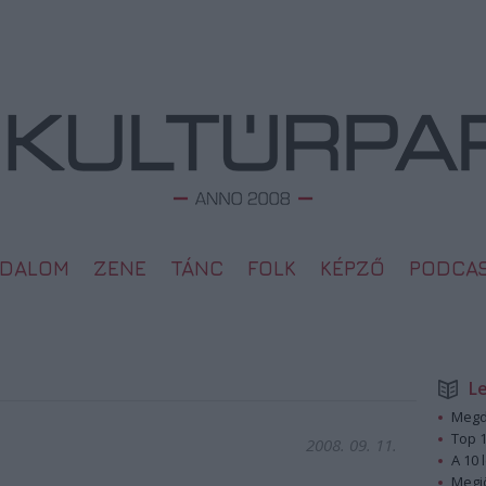
ODALOM
ZENE
TÁNC
FOLK
KÉPZŐ
PODCA
L
Megd
Top 1
2008. 09. 11.
A 10 
Megj