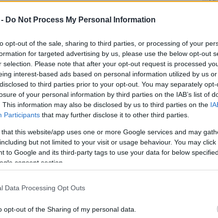
Mezt
A fo
 -
Do Not Process My Personal Information
ató, egy milliméternél is kisebb medveállatkák
A leg
 képesek túlélni a világűrt "védőfelszerelés" nélkül
Mezt
ynökség (ESA) szakemberei.
to opt-out of the sale, sharing to third parties, or processing of your per
Kész
formation for targeted advertising by us, please use the below opt-out s
Nézd
r selection. Please note that after your opt-out request is processed y
készü
kutatók az aprócska állatok tűrőképességét
eing interest-based ads based on personal information utilized by us or
zsgálták, és a medveállatkák két faja is
Hírle
disclosed to third parties prior to your opt-out. You may separately opt-
lpusztíthatatlannak" bizonyult.
losure of your personal information by third parties on the IAB’s list of
. This information may also be disclosed by us to third parties on the
IA
 állatok természetes élőhelyei is meglehetősen
Participants
that may further disclose it to other third parties.
élsőségesek: akár hatezer méterrel a tengerszint
 that this website/app uses one or more Google services and may gath
att is megtalálhatók, de ha szárazra kerülnek,
including but not limited to your visit or usage behaviour. You may click 
száradván addig képesek életfunkcióikat
 to Google and its third-party tags to use your data for below specifi
lfüggesztve vegetálni, amíg ismét vizes
ogle consent section.
kkor egyaránt ellenállnak a szélsőségesen magas
l Data Processing Opt Outs
adti Egyetem választása. Az intézmény munkatársa,
o opt-out of the Sharing of my personal data.
rletet, amelynek során a Richtersius coronifer és a