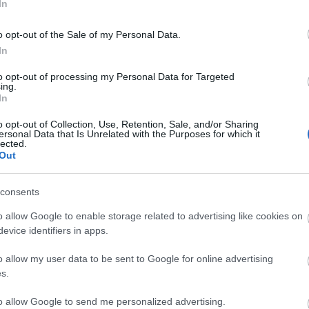
In
llatkafajokat tíz napra a Foton-M3 űrszondán a
o opt-out of the Sale of my Personal Data.
In
yeket a Földön megszokott ultraibolya-sugárzás
t és az oxigént, mégis visszatértek.
to opt-out of processing my Personal Data for Targeted
ing.
ének ez a képessége talán a miénktől eltérő
In
 akár a Naprendszerben, akár más galaxisokban" -
o opt-out of Collection, Use, Retention, Sale, and/or Sharing
ersonal Data that Is Unrelated with the Purposes for which it
lected.
Out
consents
o allow Google to enable storage related to advertising like cookies on
evice identifiers in apps.
o allow my user data to be sent to Google for online advertising
s.
to allow Google to send me personalized advertising.