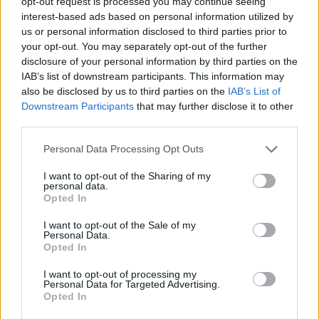
opt-out request is processed you may continue seeing
Kutató társasága, a finanszírozó a Qin Long
interest-based ads based on personal information utilized by
Kft. A kiállítás költsége 680 ezer eurót, több
us or personal information disclosed to third parties prior to
mint 160 millió forintot tett ki, az Asia Center
your opt-out. You may separately opt-out of the further
a helyszínnel járult hozzá az eseményhez.
disclosure of your personal information by third parties on the
IAB’s list of downstream participants. This information may
also be disclosed by us to third parties on the
IAB’s List of
Az első császár i. e. 259-ben született és alig
Downstream Participants
that may further disclose it to other
13 éves korában örökölte meg a hatalmat. 38
third parties.
évesen már magáénak tudhatta az egész
korabeli Kínát, legfőbb óhaja az volt, hogy
Please note that this website/app uses one or more Google
Personal Data Processing Opt Outs
maradandó nyomot hagyjon a
services and may gather and store information including but
történelemben. A hatalmas agyaghadsereg
not limited to your visit or usage behaviour. You may click to
I want to opt-out of the Sharing of my
personal data.
létrehozásán - amely mintegy 10 évig tartott -
grant or deny consent to Google and its third-party tags to
Opted In
use your data for below specified purposes in below Google
három-hétszázezer ember dolgozott egy
consent section.
időben. Kína lakossága akkor húszmillió fő
I want to opt-out of the Sale of my
Personal Data.
volt - állítják a sinológusok.
Opted In
A sír mélye ma is feltáratlan, a legendák
I want to opt-out of processing my
Personal Data for Targeted Advertising.
szerint az állítólagos rejtett kőkamrákat
Opted In
drágakövekből kirakott csillagos égbolt,