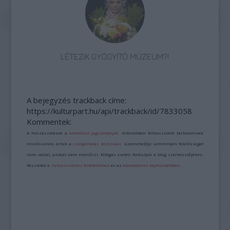
LÉTEZIK GYÓGYÍTÓ MÚZEUM?!
A bejegyzés trackback címe:
https://kulturpart.hu/api/trackback/id/7833058
Kommentek:
A hozzászólások a
vonatkozó jogszabályok
értelmében felhasználói tartalomnak
minősülnek, értük a
szolgáltatás technikai
üzemeltetője semmilyen felelősséget
nem vállal, azokat nem ellenőrzi. Kifogás esetén forduljon a blog szerkesztőjéhez.
Részletek a
Felhasználási feltételekben
és az
adatvédelmi tájékoztatóban
.