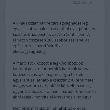
2008. 09. 12.
A kínai Hszianban feltárt agyaghadsereg
egyes szobrainak másolatából nyílt pénteken
kiállítás Budapesten, az Asia Centerben. A
tárlaton összesen 200 szobor szerepel az
egészen kis méretűektől az
életnagyságúakig.
A másolatok között a legkülönbözőbb
katonai posztokat betöltő katonák vannak:
kocsisok, íjászok, magas rangú tisztek
egyaránt és látható a császár 210 centiméter
magas szobra is. Ez afféle képzelt másolat,
ugyanis a császárról nem maradt fenn hiteles
ábrázolás - mondta el Kiss János sinológus.
Némelyik másolaton láthatók az eredeti