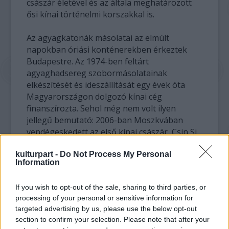
császár életével és az általa meghatározott
ősi kínai történelmi korszakkal is.
Az agyagkatonák másolatai az elmúlt
napokban óriási konténerekben érkeztek
Budapestre. Az 1974-ben feltárt
agyaghadsereg szobormásolatainak
elkészítését és ideszállítását egy évek óta
Magyarországon dolgozó kínai cég
finanszírozta. Sehol még nem volt ilyen
jellegű bemutató: 2006-ban Moszkvában
vendégeskedett az első kínai császár, Csin Si
Huang-ti nyolcvan eredeti harcosa, 1988-ban
kulturpart -
Do Not Process My Personal
pedig a Magyar Nemzeti Múzeumban 33
Information
tárgy, egyebek között 9 harcos, 2 ló és egy
harci szekér szerepelt.
If you wish to opt-out of the sale, sharing to third parties, or
processing of your personal or sensitive information for
Az előreláthatólag három hónapig
targeted advertising by us, please use the below opt-out
látogatható budapesti kiállítás szervezője a
section to confirm your selection. Please note that after your
Chin-Han Kori Történelem és Kultúra Magyar