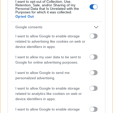
higannyal folyó patakok és aranyszobrok
I want to opt-out of Collection, Use,
Retention, Sale, and/or Sharing of my
díszítik. Az agyagkatonákat rejtő dombokat
Personal Data that Is Unrelated with the
Purposes for which it was collected.
már betemetésük után hamar kifosztották és
Opted Out
ez az évszázadok során többször is
megismétlődött.
Google consents
Így is páratlan a lelet: hétezer agyagkatonát
I want to allow Google to enable storage
related to advertising like cookies on web or
tártak fel eddig, de legalább ennyien
device identifiers in apps.
állhatnak még - valószínűleg örökre - a domb
mélyébe zárva. Nem valószínű, hogy mindet
I want to allow my user data to be sent to
feltárják: egyrészt mert nagyon költséges,
Google for online advertising purposes.
másrészt a kínai régészek most
aktuálisabbnak tartják a már feltárt
I want to allow Google to send me
műkincsek védelmét, tartósítását, nívós
personalized advertising.
bemutatását - mutatott rá Kiss János
sinológus.
I want to allow Google to enable storage
related to analytics like cookies on web or
device identifiers in apps.
I want to allow Google to enable storage