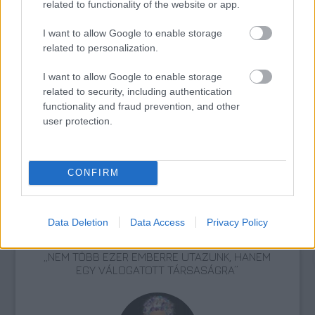
related to functionality of the website or app.
Képzőművészet
Képző
I want to allow Google to enable storage
related to personalization.
I want to allow Google to enable storage
related to security, including authentication
functionality and fraud prevention, and other
user protection.
AZ EMBERSÉG ÜNNEPE
CONFIRM
Data Deletion
Data Access
Privacy Policy
„NEM TÖBB EZER EMBERRE UTAZUNK, HANEM
EGY VÁLOGATOTT TÁRSASÁGRA”