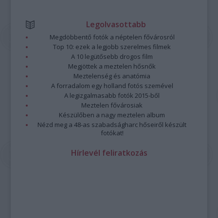
Legolvasottabb
Megdöbbentő fotók a néptelen fővárosról
Top 10: ezek a legjobb szerelmes filmek
A 10 legütősebb drogos film
Megjöttek a meztelen hősnők
Meztelenség és anatómia
A forradalom egy holland fotós szemével
A legizgalmasabb fotók 2015-ből
Meztelen fővárosiak
Készülőben a nagy meztelen album
Nézd meg a 48-as szabadságharc hőseiről készült
fotókat!
Hírlevél feliratkozás