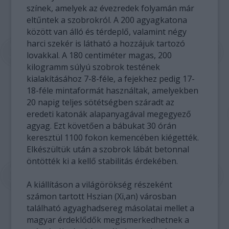
színek, amelyek az évezredek folyamán már
eltűntek a szobrokról. A 200 agyagkatona
között van álló és térdeplő, valamint négy
harci szekér is látható a hozzájuk tartozó
lovakkal. A 180 centiméter magas, 200
kilogramm súlyú szobrok testének
kialakításához 7-8-féle, a fejekhez pedig 17-
18-féle mintaformát használtak, amelyekben
20 napig teljes sötétségben száradt az
eredeti katonák alapanyagával megegyező
agyag. Ezt követően a bábukat 30 órán
keresztül 1100 fokon kemencében kiégették.
Elkészültük után a szobrok lábát betonnal
öntötték ki a kellő stabilitás érdekében.
A kiállításon a világörökség részeként
számon tartott Hszian (Xi,an) városban
található agyaghadsereg másolatai mellet a
magyar érdeklődők megismerkedhetnek a