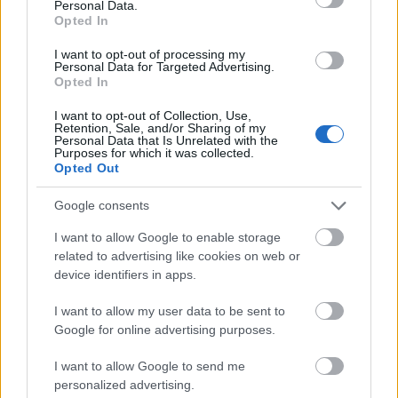
Personal Data.
A sír legendájának megkérdőjelezhetősége
Opted In
ellenére megannyi iszlám zarándok látogat el
rendszeresen a temetőbe - főként a
I want to opt-out of processing my
Personal Data for Targeted Advertising.
Mekkába vezető útjuk során szokták útba
Opted In
ejteni a helyet, ahol hitük szerint a bibliai
nőalak nyugszik.
I want to opt-out of Collection, Use,
Retention, Sale, and/or Sharing of my
Personal Data that Is Unrelated with the
Purposes for which it was collected.
Opted Out
Google consents
Biblia
Irodalom
Rejtélyek
I want to allow Google to enable storage
related to advertising like cookies on web or
device identifiers in apps.
I want to allow my user data to be sent to
Google for online advertising purposes.
I want to allow Google to send me
AZ EMBERSÉG ÜNNEPE
personalized advertising.