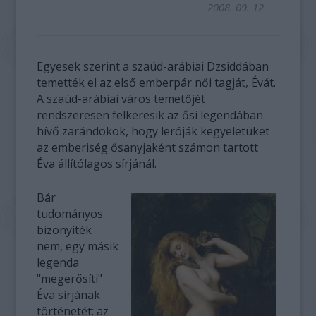
2008. 09. 12.
Egyesek szerint a szaúd-arábiai Dzsiddában
temették el az első emberpár női tagját, Évát.
A szaúd-arábiai város temetőjét
rendszeresen felkeresik az ősi legendában
hívő zarándokok, hogy leróják kegyeletüket
az emberiség ősanyjaként számon tartott
Éva állítólagos sírjánál.
Bár
tudományos
bizonyíték
nem, egy másik
legenda
"megerősíti"
Éva sírjának
történetét: az