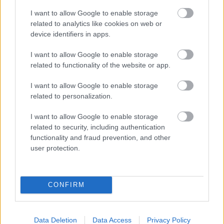
I want to allow Google to enable storage
related to analytics like cookies on web or
device identifiers in apps.
I want to allow Google to enable storage
related to functionality of the website or app.
VECSEI H. MIKLÓS A ZSÁMBÉKI NYÁRI
SZÍNHÁZRÓL
I want to allow Google to enable storage
related to personalization.
I want to allow Google to enable storage
related to security, including authentication
functionality and fraud prevention, and other
user protection.
ERDŐ VAN IDEBENN: TÓTH MARCSI AZ ÚJ
MARGÓ-DÍJAS
CONFIRM
Data Deletion
Data Access
Privacy Policy
A bejegyzés trackback címe: