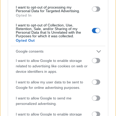
SZEMBE MERSZ NÉZNI AZZAL, AKIVÉ
I want to opt-out of processing my
Personal Data for Targeted Advertising.
VÁLHATTÁL VOLNA?
Opted In
I want to opt-out of Collection, Use,
Retention, Sale, and/or Sharing of my
Personal Data that Is Unrelated with the
Purposes for which it was collected.
Opted Out
Google consents
TERMÉSZETFELETTI ERŐK ÉS ELFELEDETT
I want to allow Google to enable storage
TITKOK: ITT A SHELBY OAKS – A GONOSZ
related to advertising like cookies on web or
NYOMÁBAN MAGYAR ELŐZETESE
device identifiers in apps.
I want to allow my user data to be sent to
Google for online advertising purposes.
A bejegyzés trackback címe:
https://kulturpart.hu/api/trackback/id/7833362
I want to allow Google to send me
Kommentek:
personalized advertising.
A hozzászólások a
vonatkozó jogszabályok
értelmében felhasználói tartalomnak
minősülnek, értük a
szolgáltatás technikai
üzemeltetője semmilyen felelősséget
I want to allow Google to enable storage
nem vállal, azokat nem ellenőrzi. Kifogás esetén forduljon a blog szerkesztőjéhez.