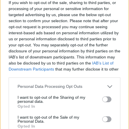
If you wish to opt-out of the sale, sharing to third parties, or
processing of your personal or sensitive information for
targeted advertising by us, please use the below opt-out
section to confirm your selection. Please note that after your
opt-out request is processed you may continue seeing
Film
Sorozatok
interest-based ads based on personal information utilized by
us or personal information disclosed to third parties prior to
your opt-out. You may separately opt-out of the further
disclosure of your personal information by third parties on the
IAB’s list of downstream participants. This information may
also be disclosed by us to third parties on the
IAB’s List of
Downstream Participants
that may further disclose it to other
third parties.
MÚMIA SÍROK TITKAI, ELHAGYOTT ÉPÍTMÉNYEK
Please note that this website/app uses one or more Google
ÉS GRANDIÓZUS EURÓPAI CSATÁK
Personal Data Processing Opt Outs
services and may gather and store information including but
not limited to your visit or usage behaviour. You may click to
I want to opt-out of the Sharing of my
personal data.
grant or deny consent to Google and its third-party tags to
Opted In
use your data for below specified purposes in below Google
consent section.
I want to opt-out of the Sale of my
Personal Data.
Opted In