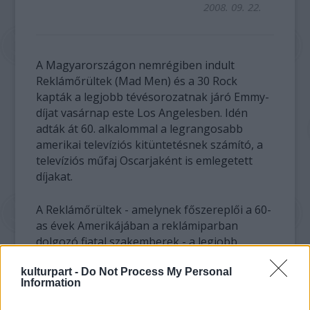
2008. 09. 22.
A Magyarországon nemrégiben indult
Reklámőrültek (Mad Men) és a 30 Rock
kapták a legjobb tévésorozatnak járó Emmy-
díjat vasárnap este Los Angelesben. Idén
adták át 60. alkalommal a legrangosabb
amerikai televíziós kitüntetésnek számító, a
televíziós műfaj Oscarjaként is emlegetett
díjakat.
A Reklámőrültek - amelynek főszereplői a 60-
as évek Amerikájában a reklámiparban
dolgozó fiatal szakemberek - a legjobb
drámai sorozat, a 30 Rock pedig - amely egy
kulturpart -
Do Not Process My Personal
amerikai showműsor kulisszái mögött
Information
játszódik - a legjobb vígjátéksorozat díját
nyerte el.