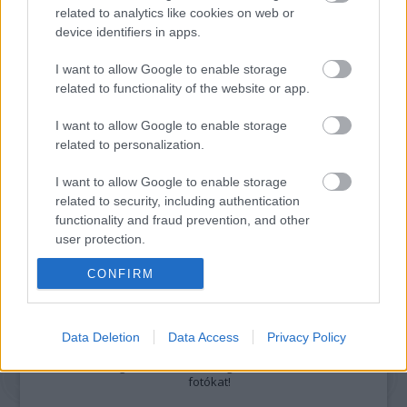
related to analytics like cookies on web or
Részletek a
Felhasználási feltételekben
és az
adatvédelmi tájékoztatóban
.
device identifiers in apps.
I want to allow Google to enable storage
related to functionality of the website or app.
I want to allow Google to enable storage
related to personalization.
Legolvasottabb
I want to allow Google to enable storage
related to security, including authentication
Megdöbbentő fotók a néptelen fővárosról
functionality and fraud prevention, and other
Top 10: ezek a legjobb szerelmes filmek
A 10 legütősebb drogos film
user protection.
Megjöttek a meztelen hősnők
CONFIRM
Meztelenség és anatómia
A forradalom egy holland fotós szemével
A legizgalmasabb fotók 2015-ből
Meztelen fővárosiak
Data Deletion
Data Access
Privacy Policy
Készülőben a nagy meztelen album
Nézd meg a 48-as szabadságharc hőseiről készült
fotókat!