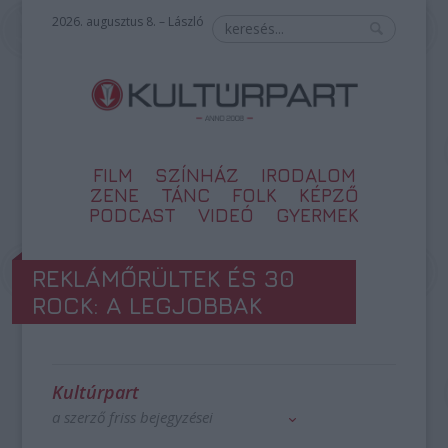
2026. augusztus 8. – László
FILM
SZÍNHÁZ
IRODALOM
ZENE
TÁNC
FOLK
KÉPZŐ
PODCAST
VIDEÓ
GYERMEK
REKLÁMŐRÜLTEK ÉS 30
ROCK: A LEGJOBBAK
Kultúrpart
a szerző friss bejegyzései