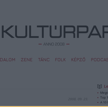
ODALOM
ZENE
TÁNC
FOLK
KÉPZŐ
PODCA
L
Megd
Top 1
2008. 09. 23.
A 10 
Megj