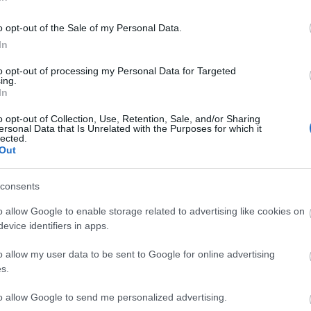
obális pénzügyi válság ellenére bizakodón nézett az
kitűzője lesz a legdrágább vásár.
o opt-out of the Sale of my Personal Data.
In
ántgyűrű is kalapács alá kerül a De Beers cég
to opt-out of processing my Personal Data for Targeted
szerint akár 320 ezer fontot (közel 97 millió forint)
ing.
In
o opt-out of Collection, Use, Retention, Sale, and/or Sharing
ersonal Data that Is Unrelated with the Purposes for which it
lected.
Out
consents
o allow Google to enable storage related to advertising like cookies on
evice identifiers in apps.
o allow my user data to be sent to Google for online advertising
s.
„AZ EMBERT
ETNOFON AZ I.
„NEM TÖBB
to allow Google to send me personalized advertising.
EMBERRÉ
ONIFESZT-EN
EZER EMBERRE