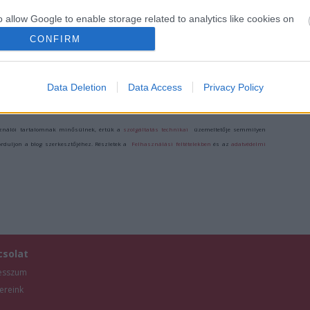
TETTE…” –
UTAZUNK,
VASÁRNAP ZÁRT
HANEM EGY
o allow Google to enable storage related to analytics like cookies on
A DOMBOS FEST
VÁLOGATOTT
evice identifiers in apps.
CONFIRM
TÁRSASÁGRA”
o allow Google to enable storage related to functionality of the website
Data Deletion
Data Access
Privacy Policy
/7833416
o allow Google to enable storage related to personalization.
ználói tartalomnak minősülnek, értük a
szolgáltatás technikai
üzemeltetője semmilyen
o allow Google to enable storage related to security, including
forduljon a blog szerkesztőjéhez. Részletek a
Felhasználási feltételekben
és az
adatvédelmi
cation functionality and fraud prevention, and other user protection.
csolat
esszum
ereink