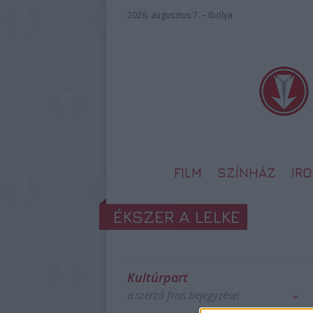
2026. augusztus 7. – Ibolya
FILM
SZÍNHÁZ
IR
ÉKSZER A LELKE
Kultúrpart
a szerző friss bejegyzései