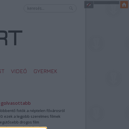
ST
VIDEÓ
GYERMEK
egolvasottabb
öbbentő fotók a néptelen fővárosról
0: ezek a legjobb szerelmes filmek
legütősebb drogos film
öttek a meztelen hősnők