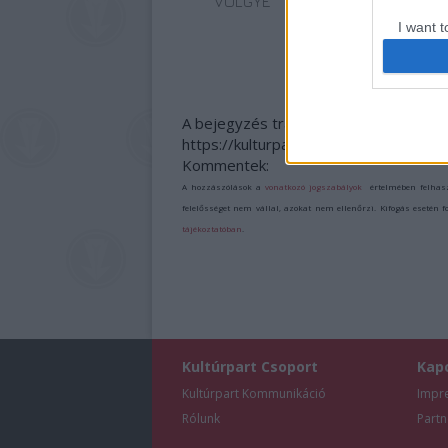
VÖLGYE
I want t
web or d
I want t
or app.
A bejegyzés trackback címe:
https://kulturpart.hu/api/trackback/id
I want t
Kommentek:
A hozzászólások a
vonatkozó jogszabályok
értelmében felhas
I want t
felelősséget nem vállal, azokat nem ellenőrzi. Kifogás esetén 
authenti
tájékoztatóban
.
Kultúrpart Csoport
Kap
Kultúrpart Kommunikáció
Impr
Rólunk
Partn