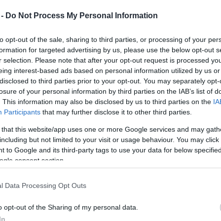
Mezt
 -
Do Not Process My Personal Information
A fo
formázó, gyémántokkal kirakott, kék zafírokkal
A leg
gere videoklipjében viselt.
Mezt
to opt-out of the sale, sharing to third parties, or processing of your per
Kész
formation for targeted advertising by us, please use the below opt-out s
Nézd
r selection. Please note that after your opt-out request is processed y
készü
Az art deco stílusú ékszer, amely az I Don't Wanna
eing interest-based ads based on personal information utilized by us or
Go On With You Like That 1988-as felvételén
disclosed to third parties prior to your opt-out. You may separately opt-
Hírle
szerepelt, a becslések szerint akár 12 ezer fontért
losure of your personal information by third parties on the IAB’s list of
. This information may also be disclosed by us to third parties on the
IA
(3,6 millió forint) is elkelhet a Bonhams aukciósház
Participants
that may further disclose it to other third parties.
csütörtöki londoni árverésén.
 that this website/app uses one or more Google services and may gath
Az 1935 táján készült kitűző számos régi briliáns
including but not limited to your visit or usage behaviour. You may click 
módjára csiszolt és "baguette" csiszolású kővel
 to Google and its third-party tags to use your data for below specifi
van kirakva, a J külső ívét öt ovális zafírkő, belső
ogle consent section.
ívét pedig kerekre csiszolt zafírok kört formáló
csoportja díszíti.
l Data Processing Opt Outs
. Időtlen eleganciát képviselnek a gyorsan változó
o opt-out of the Sharing of my personal data.
rzik az értéküket" - magyarázta kedden a Bonhams
In