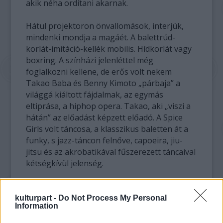
akik néha ordítani akarnak.
Hátul projektoron önvallomások, interjúk,
mindenki mondja a magáét. A balettrúd-
korlát-imitáció-kellék mobilis. Hídkorlát vagy
boxring. A színházi jelenléttel még
foglalkozni kellene, de erős volt nekem
Takao Baba és Benny Kimoto „párbaja” a
világgá kiáltott fájdalmak, az egymás
eltiprása, a hiphop opera. Takao, aki „viszi a
hátán” az előadást képzett előadó. A Spice
Girls volt táncosa, a klasszikus baletten át a
funky, s jazz-táncon felnőve, capoeira, jiu-
jitsu és az akrobatikával fűszerezett táncaival
kétségkívül jelenség.
De mi is ez a hiphop? A Bronxból induló
hiphop gyökere 1929-re nyúlik vissza, s a
kulturpart -
Do Not Process My Personal
Information
hetvenes években tetőzik. Egy balul sikerült
beruházás következménye az volt, hogy