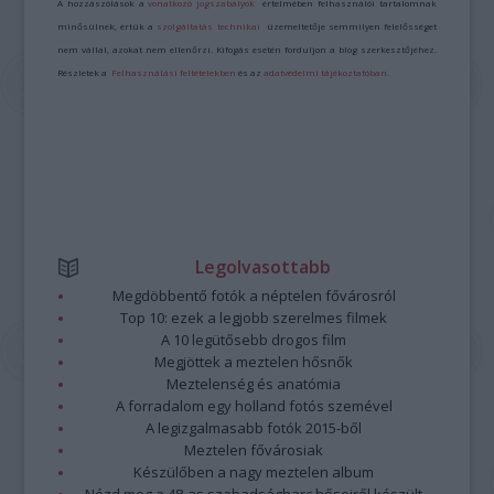
A hozzászólások a
vonatkozó jogszabályok
értelmében felhasználói tartalomnak
minősülnek, értük a
szolgáltatás technikai
üzemeltetője semmilyen felelősséget
nem vállal, azokat nem ellenőrzi. Kifogás esetén forduljon a blog szerkesztőjéhez.
Részletek a
Felhasználási feltételekben
és az
adatvédelmi tájékoztatóban
.
Legolvasottabb
Megdöbbentő fotók a néptelen fővárosról
Top 10: ezek a legjobb szerelmes filmek
A 10 legütősebb drogos film
Megjöttek a meztelen hősnők
Meztelenség és anatómia
A forradalom egy holland fotós szemével
A legizgalmasabb fotók 2015-ből
Meztelen fővárosiak
Készülőben a nagy meztelen album
Nézd meg a 48-as szabadságharc hőseiről készült