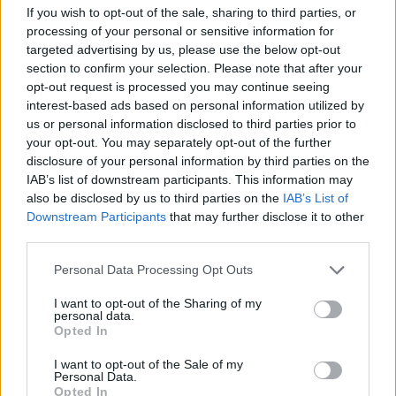
If you wish to opt-out of the sale, sharing to third parties, or
gazdagok elmentek, s szegények jöttek a
processing of your personal or sensitive information for
helyükre. Afro-amerikaiak, Puerto-rico-iakkal
targeted advertising by us, please use the below opt-out
együtt. A kihasználatlanul hagyott,
section to confirm your selection. Please note that after your
feleslegessé vált épületekben magukra
opt-out request is processed you may continue seeing
hagyatva éltek. A történet ismerős,
interest-based ads based on personal information utilized by
bandaháborúk, erőszak és bűnözés. Amikor
us or personal information disclosed to third parties prior to
a hiphop születéséről beszélünk, három
your opt-out. You may separately opt-out of the further
embert szokás a „keresztapákként”
disclosure of your personal information by third parties on the
emlegetni: Afrika Bambaataát, Kool Herc-öt
IAB’s list of downstream participants. This information may
és Grandmaster Flasht. 1973-at írunk, mikor
also be disclosed by us to third parties on the
IAB’s List of
Downstream Participants
that may further disclose it to other
megszületik. Afrika Bambaataa szerint a
third parties.
hetvenes évekre az emberek elfáradtak a
bandákba, háborúzásba, a növekvő
Please note that this website/app uses one or more Google
Personal Data Processing Opt Outs
kábítószerezésbe. Valami új kellett, valami
services and may gather and store information including but
pozitív. A hiphop már akkor összetett volt,
not limited to your visit or usage behaviour. You may click to
I want to opt-out of the Sharing of my
personal data.
mikor a kor megszülte volna, elsőként a rap,
grant or deny consent to Google and its third-party tags to
Opted In
ami a jazz-ben gyökeredzik, azon belül is a
use your data for below specified purposes in below Google
consent section.
virtuóz halandzsa-ének-beszéd, az ún. scat,
I want to opt-out of the Sale of my
Personal Data.
azután a funky, James Brown-nal az élén, s
Opted In