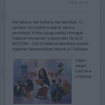
2008. 09. 24.
Hat táncos, hat kultúra, hat identitás, 12
cipőben. Ha viszket a talpuk, táncra
perdülnek. A tánc újragondolja önmagát.
Határok nincsenek. Szeptember 20-án E-
MOTION – 2nd ID (Másod identitás) címmel
izgalmas táncszínházat láttunk a Trafóban.
Vajon
eleget
tudunk-e
a hiphop