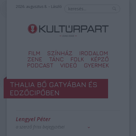
2026. augusztus 8. – László
FILM
SZÍNHÁZ
IRODALOM
ZENE
TÁNC
FOLK
KÉPZŐ
PODCAST
VIDEÓ
GYERMEK
THALIA BŐ GATYÁBAN ÉS
EDZŐCIPŐBEN
Lengyel Péter
a szerző friss bejegyzései