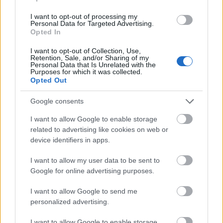
végül a jamaicai zene, nevezetesen azok a
párbajok, amit a lemezjátszóval
I want to opt-out of processing my
Personal Data for Targeted Advertising.
felszerelkezett sound systemek vívtak. A Dj
Opted In
párbajok az utcán s ennek eredményeképpen
Kool Herc "tanítványa", Grand Wizard
I want to opt-out of Collection, Use,
Retention, Sale, and/or Sharing of my
Theodore találta fel a scratchelést is.
Personal Data that Is Unrelated with the
Purposes for which it was collected.
Opted Out
A hiphop táncstílusa is erősen összetett már:
a break, (amit gyakran elfelejtenek
Google consents
megemlíteni, pantomim elemekből átalakulva
fejlődik), s benne van már több városi stílus
I want to allow Google to enable storage
is: a b-boyin’, (nem break dance, sokkal
related to advertising like cookies on web or
összetettebb) poppin’, (a robotmozgások,
device identifiers in apps.
mímes elemek) lockin’, (a funk dance) a power
I want to allow my user data to be sent to
moves (pörgések és akrobata elemek),
Google for online advertising purposes.
freezes (hirtelen megállások, „megfagyások)
és a housedance (lábmunka, ugrások, de
I want to allow Google to send me
ebben is vannak latin tánc, capoeira elemek).
personalized advertising.
Önkifejezéséhez az öltözködés sajátsága, a
streetball és a jellegzetes graffittik is
I want to allow Google to enable storage