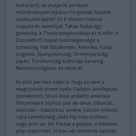
kultúráról, az aluljárók porlepte
műmárványain fejükön forgolódó fiatalok
szubkultúrájáról? Az E-motion hiphop
csapata és vezetőjük Takao Baba úgy
gondolta, a Thalia templomában ez is elfér. A
Düsseldorfi csapat különlegessége a
színesség. Hat fiatalember. Amerika, Fülöp-
szigetek, Spanyolország, Örményország,
Japán, Törökország kultúrája kavarog
Németországban, és most itt.
Az első percben kiderül, hogy ez nem a
megszokott street nyelv. Fiatalos önkifejezés
szerelemről, 50-es évek andalító amerikai
filmzenéjére hiphop pas-de-deux. Udvarlás,
lelazulás – klasszikus zenére. Vászon érkezik,
rajta személyiség-játék hip-hop szoftver,
nagy port ver fel. Párbaj a géppel, a lelketlen
play-stationnel, itt hús-vér emberek vannak,