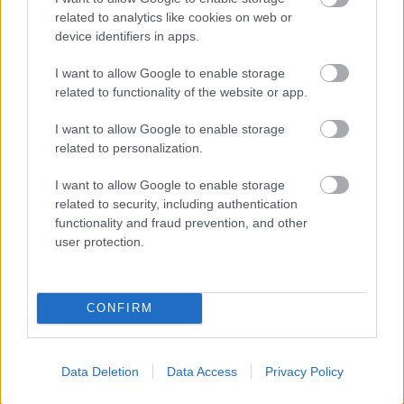
hozzájárulnak.
related to analytics like cookies on web or
device identifiers in apps.
I want to allow Google to enable storage
related to functionality of the website or app.
Tánc
Kortárs
I want to allow Google to enable storage
related to personalization.
I want to allow Google to enable storage
related to security, including authentication
functionality and fraud prevention, and other
user protection.
A HAGYOMÁNY ÉS A KORTÁRS DIVAT
TALÁLKOZÁSA – „KIS FEKETE” DIVATBEMUTATÓ
CONFIRM
A HAGYOMÁNYOK HÁZÁBAN
Data Deletion
Data Access
Privacy Policy