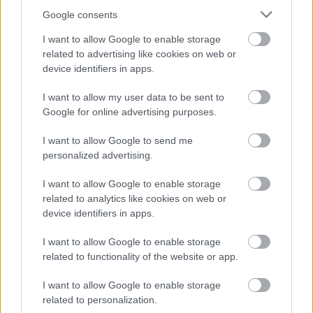
segítenénk, inkább elhessegetünk minden
Google consents
kezet, amely segítségünkre lenne. Hátha bot
az, amelyik ütni akar. És akkor, ha már,
I want to allow Google to enable storage
üssünk inkább mi. És most ott tartunk, hogy
related to advertising like cookies on web or
lassan késő. De legyünk optimisták – ez az
device identifiers in apps.
utolsó előtti pillanatok egyike.
I want to allow my user data to be sent to
Google for online advertising purposes.
A hiba tehát nem a készülékben van, hanem
bennünk. Ideje lenne ezt észrevenni, és nem
I want to allow Google to send me
a szerelőt várni, hogy ő majd megmondja a
personalized advertising.
tutit és kicseréli a hibás alkatrészeket.
Szerintem erről (is) szól Novák Péter, és
I want to allow Google to enable storage
azok, akik itt mondják a magukét,
related to analytics like cookies on web or
partravetettként.
device identifiers in apps.
I want to allow Google to enable storage
Mi az, amit önök itt most hazudnak?
related to functionality of the website or app.
Mi? Megpróbálunk minél kevesebbet.
I want to allow Google to enable storage
Egymásnak, és mindenek előtt
related to personalization.
önmagunknak.