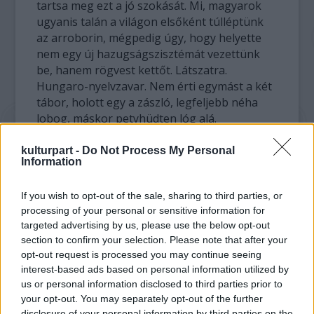
tartsa meg ezt a jó szokását. Mi, magyarok
ugyanis talán a világon elsőként túlléptünk
az arroborin, mégpedig úgy, hogy helyette
nem egy új hazugságszisztémát vezettünk
be, hanem rögvest kettőt. Látszatra.
Hungaro-nyelvzavar. Nem érti egymást a két
tábor, holott egy a zászló, legfeljebb néha
lobog, máskor petyhüdten lóg alá.
Párbeszéd? Ugyan kérem. Minek az? Nekem
van igazam, akkor meg minek meghallgatni a
kulturpart -
Do Not Process My Personal
Information
Másikat? Szótár? Majd jól fejbeverlek vele,
hogy megjöjjön az eszed. Hogy világosan
If you wish to opt-out of the sale, sharing to third parties, or
láss. Te is. Érvek ellen érvek? Nehogymár.
processing of your personal or sensitive information for
Minek az érv annak, akinél ott a szent
targeted advertising by us, please use the below opt-out
igazság?
section to confirm your selection. Please note that after your
opt-out request is processed you may continue seeing
Elég néhány hívószó, és máris a káosz
interest-based ads based on personal information utilized by
közepén vagyunk, máris ráfókuszálunk, és
us or personal information disclosed to third parties prior to
nem számít semmi más. Sajnos, erre találunk
your opt-out. You may separately opt-out of the further
elég példát a Kultúrparton is, elég elolvasni
disclosure of your personal information by third parties on the