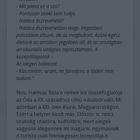
- Mit jelent ez a szó?
- Pontosan senki sem tudja.
- Hatása észrevehető?
- Hatása észrevehetően nagy. Régebben
palotában éltünk, de az megbukott. Azóta egész
életünk az arrobori jegyében áll, és az országban
arroboriális virágzás tapasztalható. A
középállapotok –
Az idegen bólintott.
- Köszönöm, uram, ne fáradjon, a többit már
tudom.”
Nos, Hamvas Béla e remek kis összefoglalója
az Óda a XX. századhoz című írásából való. Mi
azonban a XXI.-ben élünk, Magyarországon.
Ezért a helyzet kicsit más. Először is: nincs
szükség utazóra, külföldire, mert elegek
vagyunk idegennek mi magunk, egymásnak.
A turista csak feleslegesen bonyolítja a