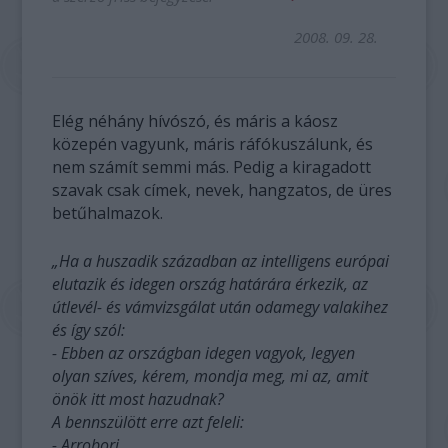
2008. 09. 28.
Elég néhány hívószó, és máris a káosz
közepén vagyunk, máris ráfókuszálunk, és
nem számít semmi más. Pedig a kiragadott
szavak csak címek, nevek, hangzatos, de üres
betűhalmazok.
„Ha a huszadik században az intelligens európai
elutazik és idegen ország határára érkezik, az
útlevél- és vámvizsgálat után odamegy valakihez
és így szól:
- Ebben az országban idegen vagyok, legyen
olyan szíves, kérem, mondja meg, mi az, amit
önök itt most hazudnak?
A bennszülött erre azt feleli:
- Arrobori.