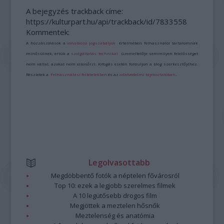
A bejegyzés trackback címe:
https://kulturpart.hu/api/trackback/id/7833558
Kommentek:
A hozzászólások a
vonatkozó jogszabályok
értelmében felhasználói tartalomnak
minősülnek, értük a
szolgáltatás technikai
üzemeltetője semmilyen felelősséget
nem vállal, azokat nem ellenőrzi. Kifogás esetén forduljon a blog szerkesztőjéhez.
Részletek a
Felhasználási feltételekben
és az
adatvédelmi tájékoztatóban
.
Legolvasottabb
Megdöbbentő fotók a néptelen fővárosról
Top 10: ezek a legjobb szerelmes filmek
A 10 legütősebb drogos film
Megjöttek a meztelen hősnők
Meztelenség és anatómia