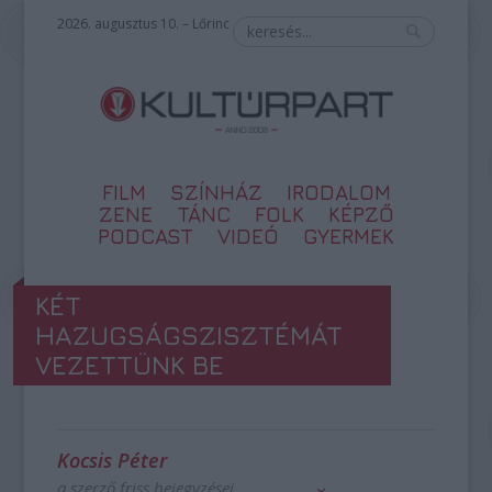
2026. augusztus 10. – Lőrinc
FILM
SZÍNHÁZ
IRODALOM
ZENE
TÁNC
FOLK
KÉPZŐ
PODCAST
VIDEÓ
GYERMEK
KÉT
HAZUGSÁGSZISZTÉMÁT
VEZETTÜNK BE
Kocsis Péter
a szerző friss bejegyzései