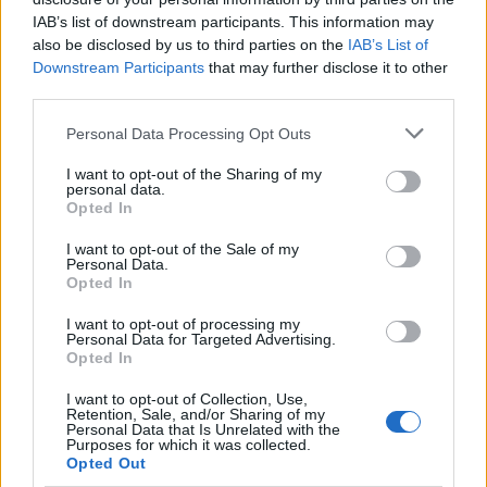
néhány hozzászólást. Pedig a kiragadott
IAB’s list of downstream participants. This information may
szavak csak címek, nevek, hangzatos, de üres
also be disclosed by us to third parties on the
IAB’s List of
Downstream Participants
that may further disclose it to other
betűhalmazok. Gyurcsány vagy Orbán?
third parties.
Jobboldal vagy baloldal? Mondd ki az egyiket,
és megmondom, ki vagy. A magyarázat nem
Please note that this website/app uses one or more Google
Personal Data Processing Opt Outs
érdekel. Az egyik azt mondja, hazudott, de
services and may gather and store information including but
többé nem fog. A másik meg, hogy eddig sem
not limited to your visit or usage behaviour. You may click to
I want to opt-out of the Sharing of my
personal data.
hazudott és eztán sem fog. Vérmérséklet
grant or deny consent to Google and its third-party tags to
Opted In
kérdése, kinek mi a szimpatikusabb. Holott
use your data for below specified purposes in below Google
consent section.
mindkettő hazudik folyamatosan, arro és
I want to opt-out of the Sale of my
Personal Data.
bori. A kettő valójában egy, ugyanarról van
Opted In
szó, de mi hajlamosak vagyunk az ostobaság
oly fokára is, hogy a hazugságszisztéma
I want to opt-out of processing my
Personal Data for Targeted Advertising.
mellett-alatt-mögött-felett átívelő párbeszéd
Opted In
helyett belesüppedünk a kis magyar-
ázatokba. Jó kis mocsár, először
I want to opt-out of Collection, Use,
Retention, Sale, and/or Sharing of my
pancsikolunk benne, aztán fojtogatjuk
Personal Data that Is Unrelated with the
egymást, és amikor merülni kezdünk,
Purposes for which it was collected.
Opted Out
mindannyian, akkor ahelyett, hogy egymást