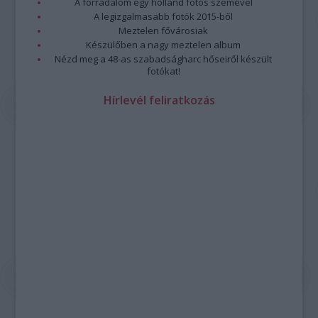
A forradalom egy holland fotós szemével
A legizgalmasabb fotók 2015-ből
Meztelen fővárosiak
Készülőben a nagy meztelen album
Nézd meg a 48-as szabadságharc hőseiről készült
fotókat!
Hírlevél feliratkozás