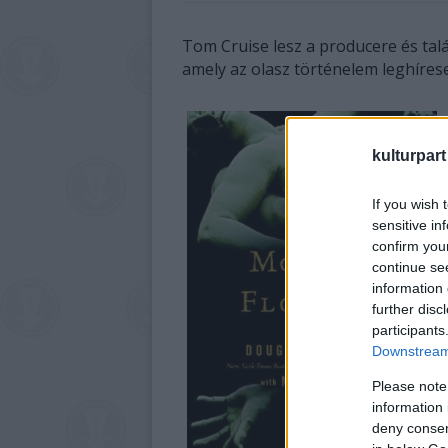
Tom Cruise lesz a producere és talá
amely az olasz történelem leghíres
kulturpart
If you wish 
sensitive in
confirm you
continue se
information 
further disc
participants
Downstream 
Please note
information 
deny consent