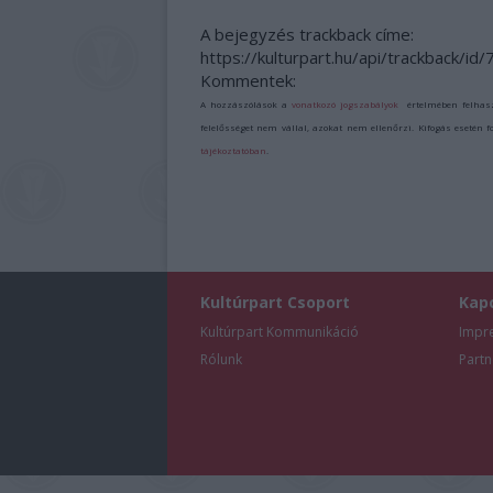
A bejegyzés trackback címe:
https://kulturpart.hu/api/trackback/id
Kommentek:
A hozzászólások a
vonatkozó jogszabályok
értelmében felhas
felelősséget nem vállal, azokat nem ellenőrzi. Kifogás esetén 
tájékoztatóban
.
Kultúrpart Csoport
Kap
Kultúrpart Kommunikáció
Impr
Rólunk
Partn