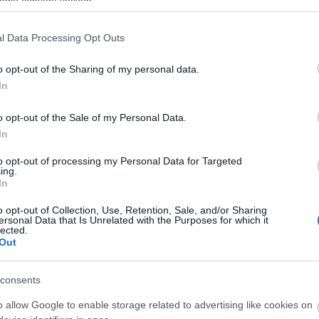
ogle consent section.
könyvön dolgozni. A történethez hozzátartozik,
hogy Spezit 2006-ban le is tartóztatták egy
l Data Processing Opt Outs
hamisnak bizonyult tanúvallomás alapján azzal a
óhatóságot, sőt, még az a gyanú is felmerült, hogy
o opt-out of the Sharing of my personal data.
 a vádat ejtették. A könyv egyébként tíz hétig állt
In
táján.
o opt-out of the Sale of my Personal Data.
 megfilmesítési jogait, több mint 50 millió dollárt
In
. A jogokért Preston és Spezi állítólag fejenként
 kapott. Kiszivárgott hírek szerint Cruise a végleges
to opt-out of processing my Personal Data for Targeted
ing.
el, hogy vállal-e szerepet a filmben. Vagy Prestont,
In
 ha őt választja, még egy színészre lesz szükség,
üggyel; Al Pacinót tartaná alkalmasnak mai énjének
o opt-out of Collection, Use, Retention, Sale, and/or Sharing
ersonal Data that Is Unrelated with the Purposes for which it
lected.
Out
merültek különböző nevek, Firenzében élő szárd
 szabadkőművesek is. Spezi elmondta, hogy a
consents
 tartozó személlyel készített interjúval végződik;
".
o allow Google to enable storage related to advertising like cookies on