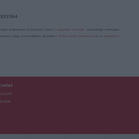
/7833564
ználói tartalomnak minősülnek, értük a
szolgáltatás technikai
üzemeltetője semmilyen
forduljon a blog szerkesztőjéhez. Részletek a
Felhasználási feltételekben
és az
adatvédelmi
csolat
esszum
ereink