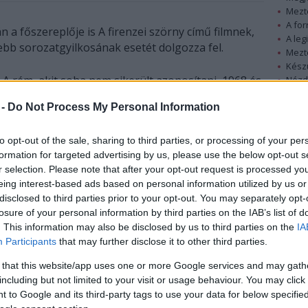
Mezt
A fo
n a főszereplője is A firenzei szörny című filmnek,
A leg
ebb sorozatgyilkosának esetét dolgozza fel.
Mezt
Kész
A rém, akit soha nem sikerült azonosítani, 1968 és
Nézd
készü
1985 között nyolc kettősgyilkosságot követett el
 -
Do Not Process My Personal Information
azonos módszerrel: fiatal szerelmespárokat lőtt le
Hírle
és csonkított meg, akik a természetben kerestek
to opt-out of the sale, sharing to third parties, or processing of your per
maguknak búvóhelyet. Általában újholdkor vagy
formation for targeted advertising by us, please use the below opt-out s
borús időben és hétvégeken gyilkolt.
r selection. Please note that after your opt-out request is processed y
eing interest-based ads based on personal information utilized by us or
A film forgatókönyvét Chris McQuarrie Oscar-díjas
disclosed to third parties prior to your opt-out. You may separately opt-
szerző írja (Ő a szerzője a Valkyrie
losure of your personal information by third parties on the IAB’s list of
forgatókönyvének, amelyben szintén Cruise a
. This information may also be disclosed by us to third parties on the
IA
főszereplő), annak a könyvnek alapján, amelyet az
Participants
that may further disclose it to other third parties.
amerikai krimi nagy alakja, Douglas Preston és
 that this website/app uses one or more Google services and may gath
Mario Spezi olasz újságíró írt. Spezi a La Nazione
including but not limited to your visit or usage behaviour. You may click 
című lapot tudósította annak idején a
 to Google and its third-party tags to use your data for below specifi
nyomozásról. A két szerző 2000-ben kezdett el a