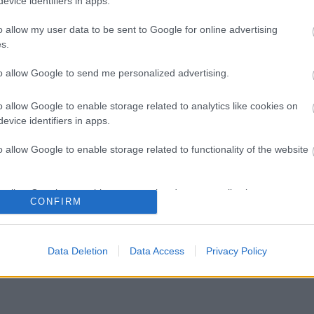
evice identifiers in apps.
o allow my user data to be sent to Google for online advertising
s.
to allow Google to send me personalized advertising.
o allow Google to enable storage related to analytics like cookies on
evice identifiers in apps.
o allow Google to enable storage related to functionality of the website
I
SZÁGULDÁS,
ŐRÜLT NAP,
AZ ÉV EGYIK
o allow Google to enable storage related to personalization.
SÁRKÁNYOK,
ŐRÜLT FILM: JÖN
LEGJOBBAN
CONFIRM
ROSSZFIÚK – A
A RANDOM!
VÁRT FILMJE
NYÁR 10
TAROLT A
o allow Google to enable storage related to security, including
LEGKEDVELTEBB
CINEFESTEN
cation functionality and fraud prevention, and other user protection.
MOZIJA
Data Deletion
Data Access
Privacy Policy
MAGYARORSZÁGON