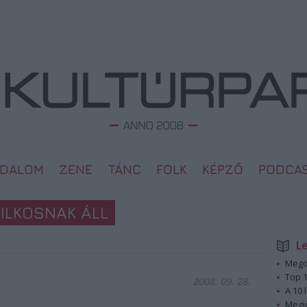
ODALOM
ZENE
TÁNC
FOLK
KÉPZŐ
PODCA
ILKOSNAK ÁLL
L
Megd
Top 1
2008. 09. 28.
A 10 
Megj