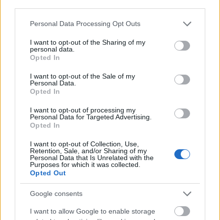
third parties.
EFX szólistájaként Szakcsi tizenegy korongon
szerepelt szerzőként, illetve előadóként, a
Please note that this website/app uses one or more Google
Personal Data Processing Opt Outs
nyolcvanas évek derekán ezeknek
services and may gather and store information including but
köszönhetően köthetett szerződést az
not limited to your visit or usage behaviour. You may click to
I want to opt-out of the Sharing of my
personal data.
amerikai GRP kiadóval.
grant or deny consent to Google and its third-party tags to
Opted In
use your data for below specified purposes in below Google
consent section.
A hazai jazztörténetben - előbb a Rákfogó,
I want to opt-out of the Sale of my
Personal Data.
majd a Saturnus együttessel - Szakcsinak
Opted In
elévülhetetlen szerepe volt a fúziós jazz
térnyerésében. A hetvenes évek kezdetétől
I want to opt-out of processing my
Personal Data for Targeted Advertising.
tizenkét éven át tanított a Bartók Béla
Opted In
Zeneművészeti Szakközépiskola jazz-
zongora szakán. A cigány folklór gyűjtésével
I want to opt-out of Collection, Use,
Retention, Sale, and/or Sharing of my
és színpadi művekké formálásával is
Personal Data that Is Unrelated with the
Purposes for which it was collected.
foglalkozik.
Opted Out
Az utóbbi tíz évben Ligeti György, Eötvös
Google consents
Péter és Pierre Boulez szerzeményeinek
behatóbb megismerése foglalkoztatja. Liszt-
I want to allow Google to enable storage