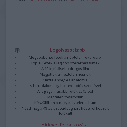
Legolvasottabb
Megdöbbentő fotók a néptelen fővárosról
Top 10: ezek a legjobb szerelmes filmek
A 10 legütősebb drogos film
Megjöttek a meztelen hősnők
Meztelenség és anatómia
A forradalom egy holland fotós szemével
A legizgalmasabb fotók 2015-ből
Meztelen fővárosiak
Készülőben a nagy meztelen album
Nézd meg a 48-as szabadságharc hőseiről készült
fotókat!
Hírlevél feliratkozás