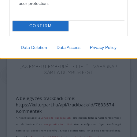
user protection.
AZ EMBERSÉG ÜNNEPE
CONFIRM
Data Deletion
Data Access
Privacy Policy
„AZ EMBERT EMBERRÉ TETTE…” – VASÁRNAP
ZÁRT A DOMBOS FEST
A bejegyzés trackback címe:
https://kulturpart.hu/api/trackback/id/7833574
Kommentek:
A hozzászólások a
vonatkozó jogszabályok
értelmében felhasználói tartalomnak
minősülnek, értük a
szolgáltatás technikai
üzemeltetője semmilyen felelősséget
nem vállal, azokat nem ellenőrzi. Kifogás esetén forduljon a blog szerkesztőjéhez.
Részletek a
Felhasználási feltételekben
és az
adatvédelmi tájékoztatóban
.