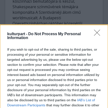
kőszínházi bemutatójára is készül,
Shakespeare színművének témájára
komponálta A Szentivániéji álom című
worldmusicalt. A Budapesti
Operettszínházban október közepétől
látható a darab, amelyet a Szegedi Szabadtéri
kulturpart -
Do Not Process My Personal
Játékokkal közös produkcióban hoztak létre.
Information
Szakcsi Lakatos Béla miközben elvégezte a
If you wish to opt-out of the sale, sharing to third parties, or
Bartók Béla Konzervatóriumot,
processing of your personal or sensitive information for
megismerkedett a jazzel, ez az élmény
targeted advertising by us, please use the below opt-out
elterelte további klasszikus zenei
section to confirm your selection. Please note that after your
tanulmányaitól.
opt-out request is processed you may continue seeing
interest-based ads based on personal information utilized by
Zürichtől Varsóig, Nürnbergtől Belgrádig,
us or personal information disclosed to third parties prior to
Észak-Amerikától Ázsiáig a legrangosabb
your opt-out. You may separately opt-out of the further
fesztiválokon lépett fel. A külföldi
disclosure of your personal information by third parties on the
zenészekkel való együttműködéséből az ütős
IAB’s list of downstream participants. This information may
also be disclosed by us to third parties on the
IAB’s List of
George Jindával közös lemezek tűnnek ki. A
Downstream Participants
that may further disclose it to other
George Jinda és Chieli Minucci alkotta Special