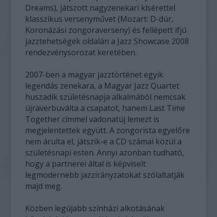
Dreams), játszott nagyzenekari kísérettel
klasszikus versenyművet (Mozart: D-dúr,
Koronázási zongoraverseny) és fellépett ifjú
jazztehetségek oldalán a Jazz Showcase 2008
rendezvénysorozat keretében.
2007-ben a magyar jazztörténet egyik
legendás zenekara, a Magyar Jazz Quartet
huszadik születésnapja alkalmából nemcsak
újraverbuválta a csapatot, hanem Last Time
Together címmel vadonatúj lemezt is
megjelentettek együtt. A zongorista egyelőre
nem árulta el, játszik-e a CD számai közül a
születésnapi esten. Annyi azonban tudható,
hogy a partnerei által is képviselt
legmodernebb jazzirányzatokat szólaltatják
majd meg.
Közben legújabb színházi alkotásának