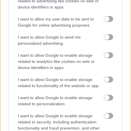
related to advertising like cookies on web or
és Kossuth-díjas, 2006-ban kapott Prima-
device identifiers in apps.
díjat.
I want to allow my user data to be sent to
Google for online advertising purposes.
I want to allow Google to send me
Zene
Jazz, etno
personalized advertising.
I want to allow Google to enable storage
related to analytics like cookies on web or
device identifiers in apps.
I want to allow Google to enable storage
related to functionality of the website or app.
ELSTARTOLT A MŰVÉSZETEK VÖLGYE
I want to allow Google to enable storage
related to personalization.
I want to allow Google to enable storage
related to security, including authentication
functionality and fraud prevention, and other