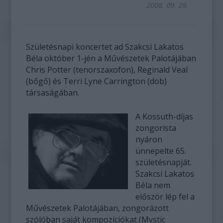
2008. 09. 29.
Születésnapi koncertet ad Szakcsi Lakatos
Béla október 1-jén a Művészetek Palotájában
Chris Potter (tenorszaxofon), Reginald Veal
(bőgő) és Terri Lyne Carrington (dob)
társaságában.
A Kossuth-díjas
zongorista
nyáron
ünnepelte 65.
születésnapját.
Szakcsi Lakatos
Béla nem
először lép fel a
Művészetek Palotájában, zongorázott
szólóban saját kompozíciókat (Mystic