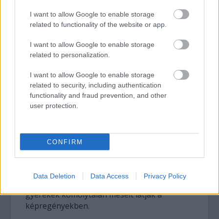
Amadeus Arkham megtébolyulása pedig ha
lehet, még sokkolóbb és letaglózóbb, mint a
I want to allow Google to enable storage
related to functionality of the website or app.
képregény többi része, McKean képei itt már
szinte nem is evilágiak.
I want to allow Google to enable storage
related to personalization.
A magyar kiadás igényességéhez nem férhet
kétség, a vékonygerincű könyvet jó érzés
I want to allow Google to enable storage
kézbe venni, a papír minősége és a
related to security, including authentication
kivitelezés elsőrangú, bár Joker szövegfelhő
functionality and fraud prevention, and other
nélküli, pirossal nyomtatott mondatai néhol
user protection.
ugyanolyan nehezen olvashatóak, mint az
eredetiben. De ez legyen a legnagyobb
problémánk – az Arkham Elmegyógyintézet
CONFIRM
ugyanis nemcsak azoknak szolgál
tanulságokkal, akik kedvelik Batmant és a
műfajt, hanem azok kezébe is bátran
Data Deletion
Data Access
Privacy Policy
odanyomható, akik még mindig olvasni lusta
gyerekek komolytalan meséit látják a
képregényekben.