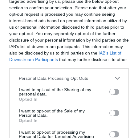
targeted advertising by us, please use the below opt-out
bűnözőktől, vagy csupán egy közülük.
section to confirm your selection. Please note that after your
opt-out request is processed you may continue seeing
interest-based ads based on personal information utilized by
us or personal information disclosed to third parties prior to
your opt-out. You may separately opt-out of the further
disclosure of your personal information by third parties on the
IAB’s list of downstream participants. This information may
also be disclosed by us to third parties on the
IAB’s List of
Downstream Participants
that may further disclose it to other
third parties.
Please note that this website/app uses one or more Google
Personal Data Processing Opt Outs
services and may gather and store information including but
not limited to your visit or usage behaviour. You may click to
I want to opt-out of the Sharing of my
personal data.
grant or deny consent to Google and its third-party tags to
Opted In
use your data for below specified purposes in below Google
consent section.
I want to opt-out of the Sale of my
Personal Data.
Opted In
I want to opt-out of processing my
Personal Data for Targeted Advertising.