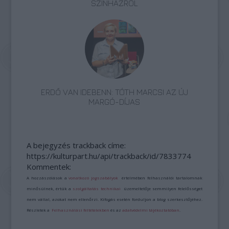
SZÍNHÁZRÓL
ERDŐ VAN IDEBENN: TÓTH MARCSI AZ ÚJ
MARGÓ-DÍJAS
A bejegyzés trackback címe:
https://kulturpart.hu/api/trackback/id/7833774
Kommentek:
A hozzászólások a
vonatkozó jogszabályok
értelmében felhasználói tartalomnak
minősülnek, értük a
szolgáltatás technikai
üzemeltetője semmilyen felelősséget
nem vállal, azokat nem ellenőrzi. Kifogás esetén forduljon a blog szerkesztőjéhez.
Részletek a
Felhasználási feltételekben
és az
adatvédelmi tájékoztatóban
.