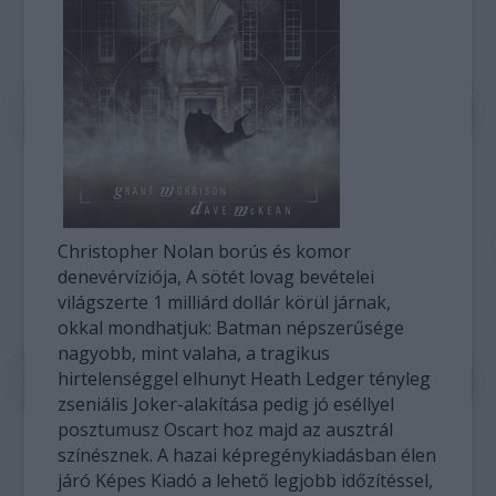
Christopher Nolan borús és komor
denevérvíziója, A sötét lovag bevételei
világszerte 1 milliárd dollár körül járnak,
okkal mondhatjuk: Batman népszerűsége
nagyobb, mint valaha, a tragikus
hirtelenséggel elhunyt Heath Ledger tényleg
zseniális Joker-alakítása pedig jó eséllyel
posztumusz Oscart hoz majd az ausztrál
színésznek. A hazai képregénykiadásban élen
járó Képes Kiadó a lehető legjobb időzítéssel,