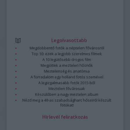
Legolvasottabb
Megdöbbentő fotók a néptelen fővárosról
Top 10: ezek a legjobb szerelmes filmek
A 10 legütősebb drogos film
Megjöttek a meztelen hősnők
Meztelenség és anatómia
A forradalom egy holland fotós szemével
A legizgalmasabb fotók 2015-ből
Meztelen fővárosiak
Készülőben a nagy meztelen album
Nézd meg a 48-as szabadságharc hőseiről készült
fotókat!
Hírlevél feliratkozás