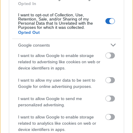
Opted In
A képregény látványvilága semmihez sem
hasonlítható és tényleg lenyűgöző: a
I want to opt-out of Collection, Use,
sejtelmes képek hidegverős sötétségét itt-ott
Retention, Sale, and/or Sharing of my
Personal Data that Is Unrelated with the
gyönyörű fény-árnyék kontrasztok teszik
Purposes for which it was collected.
még nyomasztóbbá, a háttérbe olvadó,
Opted Out
elmosódott karakterek pedig csak
Google consents
méginkább kiemelik a történet álomszerű,
mindenféle szilárd talajtól mentes légkörét,
I want to allow Google to enable storage
ahol a káosz ura nem is lehet más, csak a
related to advertising like cookies on web or
perverz zöldhajú bohóc, Batman nemezise,
device identifiers in apps.
aki minduntalan meg akarja győzni a
denevért: ők valójában egymás átszínezett
I want to allow my user data to be sent to
Google for online advertising purposes.
doppelgängerei. Szintén emlékezetes A sötét
lovag filmben is központi szerepet kapó
I want to allow Google to send me
Kétarc megjelenése szánnivaló, nyáladzó és
personalized advertising.
önmaga alá piszkító elmebetegként, aki
aztán mégis a sztori kulcsfigurájává képes
I want to allow Google to enable storage
válni. Az évtizedekkel korábban játszódó
related to analytics like cookies on web or
párhuzamos mellékszál, az intézetet alapító
device identifiers in apps.