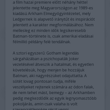
a film hazai premiere előtt néhány héttel
jelentette meg Magyarországon az 1989-es
kiadású Arkham Elmegyógyintézetet, mely
Ledgernek is alapvető iránytűt és inspirációt
jelentett a karakter megformálásához. Nem
mellesleg ez minden idők legsikeresebb
Batman-története is, csak amerikai eladásai
félmillió példány felé tendálnak.
A sztori egyszerű: Gotham legendás
sárgaházában a pszichopaták Joker
vezetésével átveszik a hatalmat, és egyetlen
követelésük, hogy menjen be hozzájuk
Batman, aki nagyrészüket odajuttatta. A
sötét lovag pontosan tudja, miféle
veszélyeket rejtenek számára az ódon falak,
de nem tehet mást, bemegy – az Arkhamben
pedig megkezdődik az egyik legnyomasztóbb
pokoljárás, amin csak valaha is volt
szerencsétlensége részt venni.