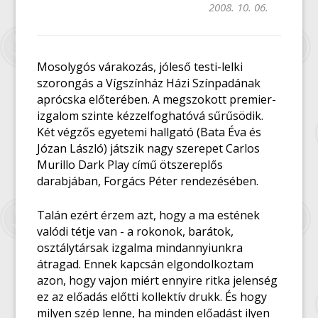
2008. 10. 06.
Mosolygós várakozás, jóleső testi-lelki
szorongás a Vígszínház Házi Színpadának
aprócska előterében. A megszokott premier-
izgalom szinte kézzelfoghatóvá sűrűsödik.
Két végzős egyetemi hallgató (Bata Éva és
Józan László) játszik nagy szerepet Carlos
Murillo Dark Play című ötszereplős
darabjában, Forgács Péter rendezésében.
Talán ezért érzem azt, hogy a ma estének
valódi tétje van - a rokonok, barátok,
osztálytársak izgalma mindannyiunkra
átragad. Ennek kapcsán elgondolkoztam
azon, hogy vajon miért ennyire ritka jelenség
ez az előadás előtti kollektív drukk. És hogy
milyen szép lenne, ha minden előadást ilyen