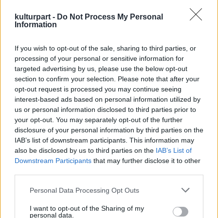
tűzoltóság illetékese.
kulturpart -
Do Not Process My Personal
A tüzet rövidzárlat okozta a nappaliban. A
Information
színész a kezén sérült meg, amikor kitört egy
ablakot, hogy elmeneküljön a lángok elől. A
If you wish to opt-out of the sale, sharing to third parties, or
kár becslések szerint 1,5 millió dollár.
processing of your personal or sensitive information for
Nick Nolte többek között A kisvárosi
targeted advertising by us, please use the below opt-out
gyilkosság, Hullámok hercege, Trópusi vihar
section to confirm your selection. Please note that after your
vagy a Koldusbottal Beverly Hillsben című
opt-out request is processed you may continue seeing
interest-based ads based on personal information utilized by
filmekben játszott.
us or personal information disclosed to third parties prior to
your opt-out. You may separately opt-out of the further
disclosure of your personal information by third parties on the
IAB’s list of downstream participants. This information may
also be disclosed by us to third parties on the
IAB’s List of
Film
Hollywoodi filmipar
Downstream Participants
that may further disclose it to other
third parties.
Please note that this website/app uses one or more Google
Personal Data Processing Opt Outs
services and may gather and store information including but
not limited to your visit or usage behaviour. You may click to
I want to opt-out of the Sharing of my
personal data.