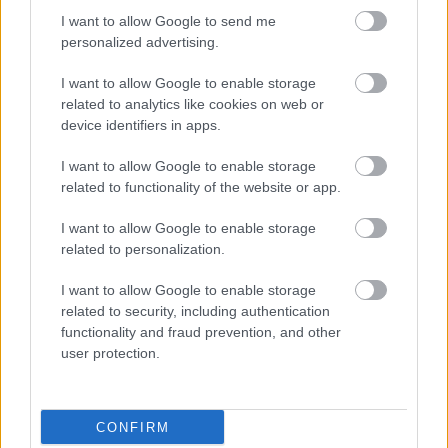
SZÁGULDÁS, SÁRKÁNYOK, ROSSZFIÚK – A NYÁR
I want to allow Google to send me
10 LEGKEDVELTEBB MOZIJA MAGYARORSZÁGON
personalized advertising.
I want to allow Google to enable storage
related to analytics like cookies on web or
A bejegyzés trackback címe:
device identifiers in apps.
https://kulturpart.hu/api/trackback/id/7833914
Kommentek:
I want to allow Google to enable storage
A hozzászólások a
vonatkozó jogszabályok
értelmében felhasználói tartalomnak
related to functionality of the website or app.
minősülnek, értük a
szolgáltatás technikai
üzemeltetője semmilyen felelősséget
nem vállal, azokat nem ellenőrzi. Kifogás esetén forduljon a blog szerkesztőjéhez.
I want to allow Google to enable storage
Részletek a
Felhasználási feltételekben
és az
adatvédelmi tájékoztatóban
.
related to personalization.
I want to allow Google to enable storage
related to security, including authentication
functionality and fraud prevention, and other
user protection.
Legolvasottabb
CONFIRM
Megdöbbentő fotók a néptelen fővárosról