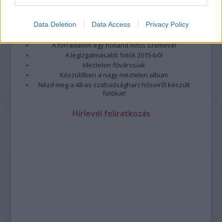
Top 10: ezek a legjobb szerelmes filmek
A 10 legütősebb drogos film
Data Deletion
Data Access
Privacy Policy
Megjöttek a meztelen hősnők
Meztelenség és anatómia
A forradalom egy holland fotós szemével
A legizgalmasabb fotók 2015-ből
Meztelen fővárosiak
Készülőben a nagy meztelen album
Nézd meg a 48-as szabadságharc hőseiről készült
fotókat!
Hírlevél feliratkozás