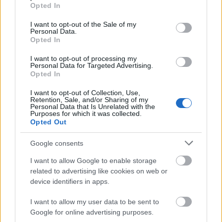
grant or deny consent to Google and its third-party tags to
Opted In
use your data for below specified purposes in below Google
consent section.
SZEMBE MERSZ NÉZNI AZZAL, AKIVÉ
I want to opt-out of the Sale of my
Personal Data.
VÁLHATTÁL VOLNA?
Opted In
I want to opt-out of processing my
Personal Data for Targeted Advertising.
Opted In
I want to opt-out of Collection, Use,
Retention, Sale, and/or Sharing of my
Personal Data that Is Unrelated with the
Purposes for which it was collected.
TERMÉSZETFELETTI ERŐK ÉS ELFELEDETT
Opted Out
TITKOK: ITT A SHELBY OAKS – A GONOSZ
NYOMÁBAN MAGYAR ELŐZETESE
Google consents
I want to allow Google to enable storage
related to advertising like cookies on web or
device identifiers in apps.
I want to allow my user data to be sent to
Google for online advertising purposes.