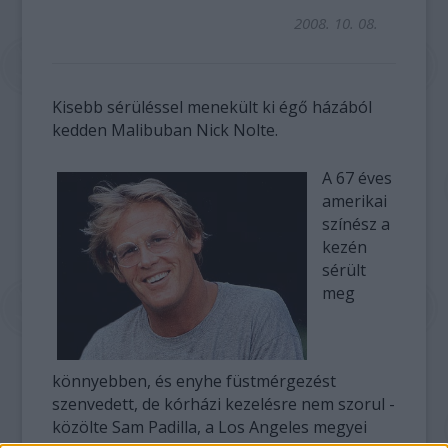
2008. 10. 08.
Kisebb sérüléssel menekült ki égő házából
kedden Malibuban Nick Nolte.
A 67 éves
amerikai
színész a
kezén
sérült
meg
könnyebben, és enyhe füstmérgezést
szenvedett, de kórházi kezelésre nem szorul -
közölte Sam Padilla, a Los Angeles megyei