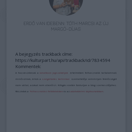
ERDŐ VAN IDEBENN: TÓTH MARCSI AZ ÚJ
MARGÓ-DÍJAS
A bejegyzés trackback címe:
https://kulturpart.hu/api/trackback/id/7834594
Kommentek:
A hozzászólások a
vonatkozó jogszabályok
értelmében felhasználói tartalomnak
minősülnek, értük a
szolgáltatás technikai
üzemeltetője semmilyen felelősséget
nem vállal, azokat nem ellenőrzi. Kifogás esetén forduljon a blog szerkesztőjéhez.
Részletek a
Felhasználási feltételekben
és az
adatvédelmi tájékoztatóban
.