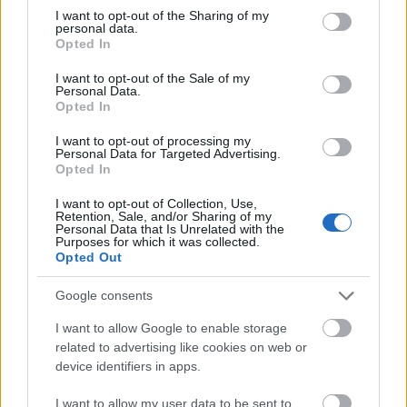
not limited to your visit or usage behaviour. You may click to
I want to opt-out of the Sharing of my
personal data.
grant or deny consent to Google and its third-party tags to
Opted In
use your data for below specified purposes in below Google
consent section.
I want to opt-out of the Sale of my
Personal Data.
Opted In
Kísérletből női könyv
I want to opt-out of processing my
Personal Data for Targeted Advertising.
Aki belül megállás nélkül keresi a válaszokat,
Opted In
– és a könyv alapján úgy tűnik, hogy ez
mindannyiunkra igaz – rezonálni fog a
I want to opt-out of Collection, Use,
Retention, Sale, and/or Sharing of my
szövegekre. A képek és a hol címkeszerű, hol
Personal Data that Is Unrelated with the
Purposes for which it was collected.
kifejtettebb vallomások drámai hatást
Opted Out
keltenek. A személyes tüntetés gondolata
egészen eltérő táblafeliratokat
Google consents
eredményezett, amelyek sokat elárulnak a
I want to allow Google to enable storage
névtelen szerzők személyiségéről, bár
related to advertising like cookies on web or
Eperjesi Ágnes számára éppen az szűrődött
device identifiers in apps.
le belőlük, hogy mennyire közösek a
problémáink, a szenvedésünk. A szövegek
I want to allow my user data to be sent to