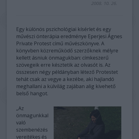
2008. 10. 26.
Egy különös pszichológiai kísérlet és egy
művészi önterápia eredménye Eperjesi Ágnes
Private Protest című művészkönyve. A
könyvben közreműködő szerzőknek mélyre
kellett ásniuk önmagukban: címkeszerű
szövegeik erre késztetik az olvasót is. Az
összesen négy példányban létező Protestet
tehát csak az vegye a kezébe, aki hajlandó
meghallani a külvilág zajában alig kivehető
belső hangot.
„Az
önmagunkkal
való
szembenézés
verejtékes és