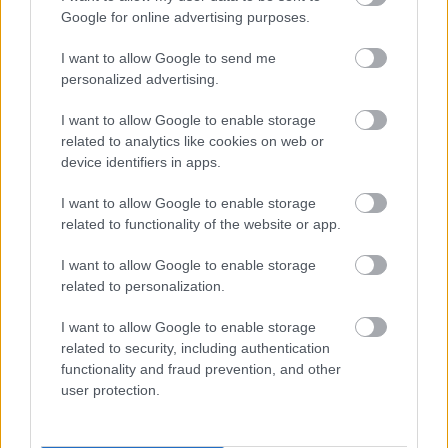
egy része személyes tragédiáról ad számot:
Google for online advertising purposes.
„Fájnak a gyerekek.” „Tiltakozom saját, 14
évvel ezelőtti abortuszom ellen.” Mások
I want to allow Google to send me
távolítják a kérdést – humorral: „Tüntetek, ha
personalized advertising.
kell, egyedül az individualizmus ellen” vagy
I want to allow Google to enable storage
szó szerint: „Tárjam fel a népnek a lelkemet,
related to analytics like cookies on web or
és az nyúljon bele határozott kézzel? A nép
device identifiers in apps.
keze a lelkemben? Akarom én ezt?”
I want to allow Google to enable storage
„A szenvedéshez való ragaszkodásom ellen
related to functionality of the website or app.
tüntetek.”
I want to allow Google to enable storage
„(...) A szerelmek, akik elhagytak, azok nem
related to personalization.
kellenek, veszteség ugyan, de tűrhető. Kéne
I want to allow Google to enable storage
viszont cserébe, ha már ilyen megengedő
related to security, including authentication
vagyok, mindaz a szerelem, ami nem teljesül
functionality and fraud prevention, and other
be sosem.”
user protection.
„BŰNTUDAT
NE LEGYEN, HA NINCS RÁ OK