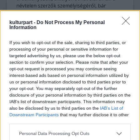
névtelen szerzők személyiségéről, bár
Eperjesi Ágnes számára éppen az szűrődött
le belőlük, hogy mennyire közösek a
kulturpart -
Do Not Process My Personal
problémáink, a szenvedésünk. A szövegek
Information
egy része személyes tragédiáról ad számot:
„Fájnak a gyerekek.” „Tiltakozom saját, 14
If you wish to opt-out of the sale, sharing to third parties, or
évvel ezelőtti abortuszom ellen.” Mások
processing of your personal or sensitive information for
távolítják a kérdést – humorral: „Tüntetek, ha
targeted advertising by us, please use the below opt-out
section to confirm your selection. Please note that after your
kell, egyedül az individualizmus ellen” vagy
opt-out request is processed you may continue seeing
szó szerint: „Tárjam fel a népnek a lelkemet,
interest-based ads based on personal information utilized by
és az nyúljon bele határozott kézzel? A nép
us or personal information disclosed to third parties prior to
keze a lelkemben? Akarom én ezt?”
your opt-out. You may separately opt-out of the further
disclosure of your personal information by third parties on the
IAB’s list of downstream participants. This information may
also be disclosed by us to third parties on the
IAB’s List of
Downstream Participants
that may further disclose it to other
third parties.
Please note that this website/app uses one or more Google
Personal Data Processing Opt Outs
services and may gather and store information including but