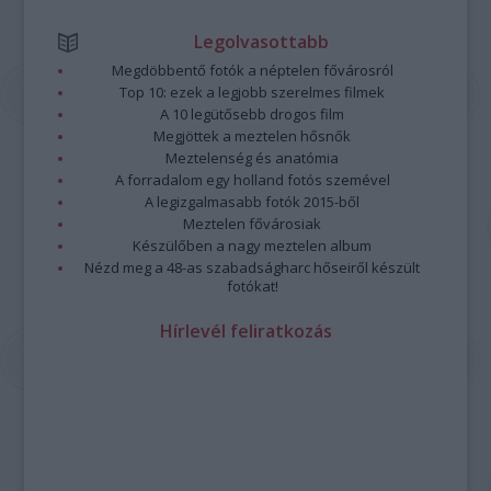
Legolvasottabb
Megdöbbentő fotók a néptelen fővárosról
Top 10: ezek a legjobb szerelmes filmek
A 10 legütősebb drogos film
Megjöttek a meztelen hősnők
Meztelenség és anatómia
A forradalom egy holland fotós szemével
A legizgalmasabb fotók 2015-ből
Meztelen fővárosiak
Készülőben a nagy meztelen album
Nézd meg a 48-as szabadságharc hőseiről készült
fotókat!
Hírlevél feliratkozás