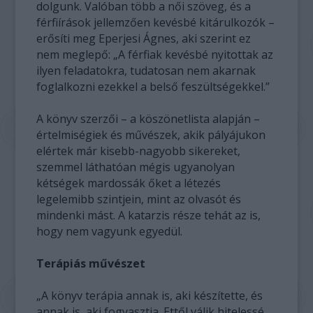
dolgunk. Valóban több a női szöveg, és a
férfiírások jellemzően kevésbé kitárulkozók –
erősíti meg Eperjesi Ágnes, aki szerint ez
nem meglepő: „A férfiak kevésbé nyitottak az
ilyen feladatokra, tudatosan nem akarnak
foglalkozni ezekkel a belső feszültségekkel.”
A könyv szerzői – a köszönetlista alapján –
értelmiségiek és művészek, akik pályájukon
elértek már kisebb-nagyobb sikereket,
szemmel láthatóan mégis ugyanolyan
kétségek mardossák őket a létezés
legelemibb szintjein, mint az olvasót és
mindenki mást. A katarzis része tehát az is,
hogy nem vagyunk egyedül.
Terápiás művészet
„A könyv terápia annak is, aki készítette, és
annak is, aki fogyasztja. Ettől válik hitelessé,