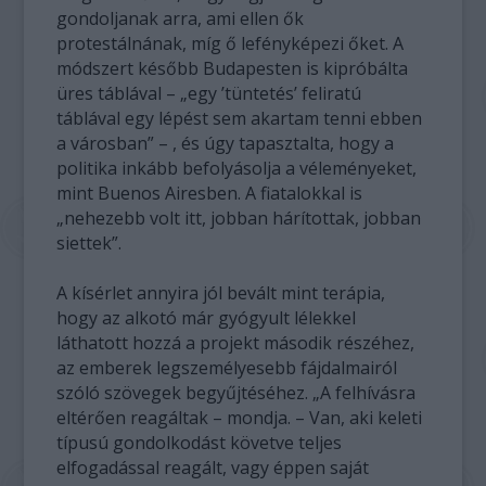
gondoljanak arra, ami ellen ők
protestálnának, míg ő lefényképezi őket. A
módszert később Budapesten is kipróbálta
üres táblával – „egy ’tüntetés’ feliratú
táblával egy lépést sem akartam tenni ebben
a városban” – , és úgy tapasztalta, hogy a
politika inkább befolyásolja a véleményeket,
mint Buenos Airesben. A fiatalokkal is
„nehezebb volt itt, jobban hárítottak, jobban
siettek”.
A kísérlet annyira jól bevált mint terápia,
hogy az alkotó már gyógyult lélekkel
láthatott hozzá a projekt második részéhez,
az emberek legszemélyesebb fájdalmairól
szóló szövegek begyűjtéséhez. „A felhívásra
eltérően reagáltak – mondja. – Van, aki keleti
típusú gondolkodást követve teljes
elfogadással reagált, vagy éppen saját