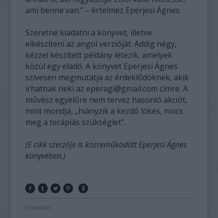
ami benne van.” – értelmez Eperjesi Ágnes.
Szeretné kiadatni a könyvet, illetve
elkészíteni az angol verzióját. Addig négy,
kézzel készített példány létezik, amelyek
közül egy eladó. A könyvet Eperjesi Ágnes
szívesen megmutatja az érdeklődöknek, akik
írhatnak neki az eperagi@gmail.com címre. A
művész egyelőre nem tervez hasonló akciót,
mint mondja, „hiányzik a kezdő lökés, nincs
meg a terápiás szükséglet”.
(E cikk szerzője is közreműködött Eperjesi Ágnes
könyvében.)
Irodalom