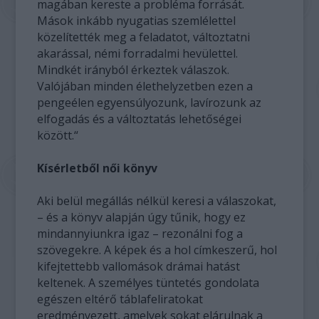
magában kereste a probléma forrását.
Mások inkább nyugatias szemlélettel
közelítették meg a feladatot, változtatni
akarással, némi forradalmi hevülettel.
Mindkét irányból érkeztek válaszok.
Valójában minden élethelyzetben ezen a
pengeélen egyensúlyozunk, lavírozunk az
elfogadás és a változtatás lehetőségei
között.“
Kísérletből női könyv
Aki belül megállás nélkül keresi a válaszokat,
– és a könyv alapján úgy tűnik, hogy ez
mindannyiunkra igaz – rezonálni fog a
szövegekre. A képek és a hol címkeszerű, hol
kifejtettebb vallomások drámai hatást
keltenek. A személyes tüntetés gondolata
egészen eltérő táblafeliratokat
eredményezett, amelyek sokat elárulnak a