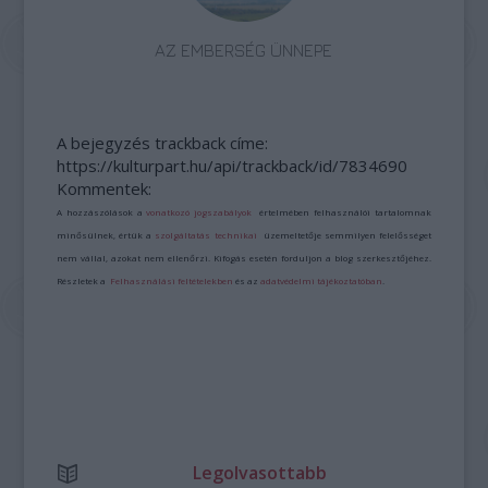
AZ EMBERSÉG ÜNNEPE
A bejegyzés trackback címe:
https://kulturpart.hu/api/trackback/id/7834690
Kommentek:
A hozzászólások a
vonatkozó jogszabályok
értelmében felhasználói tartalomnak
minősülnek, értük a
szolgáltatás technikai
üzemeltetője semmilyen felelősséget
nem vállal, azokat nem ellenőrzi. Kifogás esetén forduljon a blog szerkesztőjéhez.
Részletek a
Felhasználási feltételekben
és az
adatvédelmi tájékoztatóban
.
Legolvasottabb