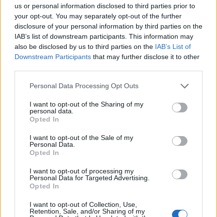
Home- címmel, és már a debütáló lemez is
us or personal information disclosed to third parties prior to
kétszeres platinaalbum lett az Egyesült
your opt-out. You may separately opt-out of the further
Államokban.
disclosure of your personal information by third parties on the
IAB’s list of downstream participants. This information may
also be disclosed by us to third parties on the
IAB’s List of
Második nagylemeze a M!ssundaztood, 2001-
Downstream Participants
that may further disclose it to other
ben jelent meg és ez volt P!nk eddigi
third parties.
legsikeresebb albuma, világszerte milliókat
adtak el belőle Ugyanebben az évben
Please note that this website/app uses one or more Google
Personal Data Processing Opt Outs
Christina Aguilera, Mya és Lil’ Kim
services and may gather and store information including but
társaságában felénekelte a klasszikus Lady
not limited to your visit or usage behaviour. You may click to
I want to opt-out of the Sharing of my
personal data.
grant or deny consent to Google and its third-party tags to
Marmalade című dalt, amelyért megkapta
Opted In
use your data for below specified purposes in below Google
első Grammy díját is.
consent section.
I want to opt-out of the Sale of my
Personal Data.
Harmadik Try This című lemezével
Opted In
begyűjtötte második Grammy díját, a Trouble
című daláért. Emellett Feel Good Time címen
I want to opt-out of processing my
Personal Data for Targeted Advertising.
írott szerzeménye a Charlie Angyalai 2 -
Opted In
Teljes Gázzal mozifilm betétdala lett, amely
szintén helyett kapott ezen az albumon.
I want to opt-out of Collection, Use,
Retention, Sale, and/or Sharing of my