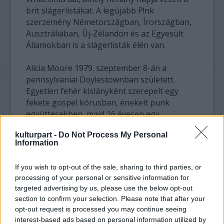
brit slágerlistákat. A legújabb P!nk
szerzemény Németországban, Írországban,
Ausztráliában, Új-Zélandon és az Egyesült
Államokban is a slágerlisták élén van.
Alicia Moore 1979. szeptember 8-án a
pennsylvaniai Doylestownban született.
Egyetlen fehér kislányként szerepelt egy
fekete gospel kórusban, énekelt punk
együttesekben, majd 16 évesen egy
tehetségkutató versenyen fedezték fel.
kulturpart -
Do Not Process My Personal
Hamarosan lemezszerződést kötött vele a
Information
LaFace Records, mely BabyFace és L. A. Reid
R&B kiadója.
If you wish to opt-out of the sale, sharing to third parties, or
processing of your personal or sensitive information for
Becenevét onnan kapta, hogy
targeted advertising by us, please use the below opt-out
gyermekkorában nagyon gyakran elpirult,
section to confirm your selection. Please note that after your
így a társai Pink-nek nevezték el. 2000-ben
opt-out request is processed you may continue seeing
jelent meg első lemeze - Can't Take Me
interest-based ads based on personal information utilized by