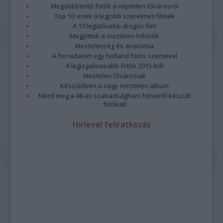
Megdöbbentő fotók a néptelen fővárosról
Top 10: ezek a legjobb szerelmes filmek
A 10 legütősebb drogos film
Megjöttek a meztelen hősnők
Meztelenség és anatómia
A forradalom egy holland fotós szemével
A legizgalmasabb fotók 2015-ből
Meztelen fővárosiak
Készülőben a nagy meztelen album
Nézd meg a 48-as szabadságharc hőseiről készült
fotókat!
Hírlevél feliratkozás