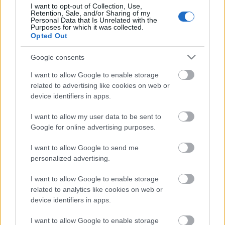
I want to opt-out of Collection, Use,
NÉPMŰVÉSZET EGÉSZ ÉVBEN!
Retention, Sale, and/or Sharing of my
Personal Data that Is Unrelated with the
Purposes for which it was collected.
Opted Out
A bejegyzés trackback címe:
Google consents
https://kulturpart.hu/api/trackback/id/7834170
Kommentek:
I want to allow Google to enable storage
A hozzászólások a
vonatkozó jogszabályok
értelmében felhasználói tartalomnak
related to advertising like cookies on web or
minősülnek, értük a
szolgáltatás technikai
üzemeltetője semmilyen felelősséget
device identifiers in apps.
nem vállal, azokat nem ellenőrzi. Kifogás esetén forduljon a blog szerkesztőjéhez.
Részletek a
Felhasználási feltételekben
és az
adatvédelmi tájékoztatóban
.
I want to allow my user data to be sent to
Google for online advertising purposes.
I want to allow Google to send me
personalized advertising.
I want to allow Google to enable storage
related to analytics like cookies on web or
device identifiers in apps.
Legolvasottabb
Megdöbbentő fotók a néptelen fővárosról
I want to allow Google to enable storage