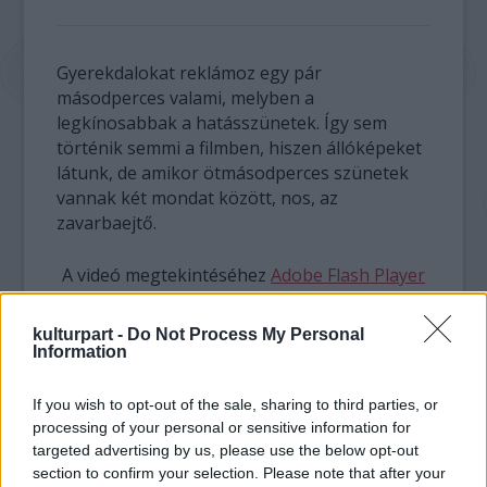
Gyerekdalokat reklámoz egy pár
másodperces valami, melyben a
legkínosabbak a hatásszünetek. Így sem
történik semmi a filmben, hiszen állóképeket
látunk, de amikor ötmásodperces szünetek
vannak két mondat között, nos, az
zavarbaejtő.
A videó megtekintéséhez
Adobe Flash Player
szükséges!
kulturpart -
Do Not Process My Personal
Information
If you wish to opt-out of the sale, sharing to third parties, or
Mozgópart
processing of your personal or sensitive information for
targeted advertising by us, please use the below opt-out
section to confirm your selection. Please note that after your