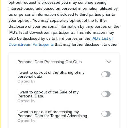
opt-out request is processed you may continue seeing
interest-based ads based on personal information utilized by
us or personal information disclosed to third parties prior to
your opt-out. You may separately opt-out of the further
disclosure of your personal information by third parties on the
IAB’s list of downstream participants. This information may
VILÁGZENÉK A LEGJOBB MINŐSÉGBEN
also be disclosed by us to third parties on the
IAB’s List of
Downstream Participants
that may further disclose it to other
third parties.
Please note that this website/app uses one or more Google
Personal Data Processing Opt Outs
services and may gather and store information including but
not limited to your visit or usage behaviour. You may click to
I want to opt-out of the Sharing of my
personal data.
grant or deny consent to Google and its third-party tags to
Opted In
BÉRLETTEL A ZENEAKADÉMIÁRA
use your data for below specified purposes in below Google
consent section.
I want to opt-out of the Sale of my
Personal Data.
Opted In
I want to opt-out of processing my
Personal Data for Targeted Advertising.
Opted In