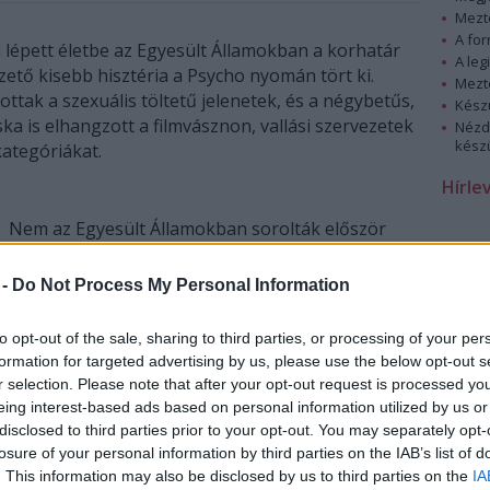
Mezt
A fo
lépett életbe az Egyesült Államokban a korhatár
A leg
zető kisebb hisztéria a Psycho nyomán tört ki.
Mezt
tak a szexuális töltetű jelenetek, és a négybetűs,
Kész
a is elhangzott a filmvásznon, vallási szervezetek
Nézd
készü
ategóriákat.
Hírle
Nem az Egyesült Államokban sorolták először
kategóriákba a filmeket, Nagy-Britannia például
már korábban meghajolt a hasonló törekvések
 -
Do Not Process My Personal Information
előtt. Amerikában a különböző vallási szervezetek
jól szervezett kampányokkal próbálták felhívni a
to opt-out of the sale, sharing to third parties, or processing of your per
figyelmet a "filmes kultúra eróziójára", az
formation for targeted advertising by us, please use the below opt-out s
alkotásokban elharapódzó erőszakra, szexre, és
r selection. Please note that after your opt-out request is processed y
erős nyelvezetre. Az igazán nagy botrány 1966-
eing interest-based ads based on personal information utilized by us or
1967-ben, a Nem félünk a farkastól, az Ulysses és
disclosed to third parties prior to your opt-out. You may separately opt-
című filmek moziba kerülésével robbant ki.
losure of your personal information by third parties on the IAB’s list of
. This information may also be disclosed by us to third parties on the
IA