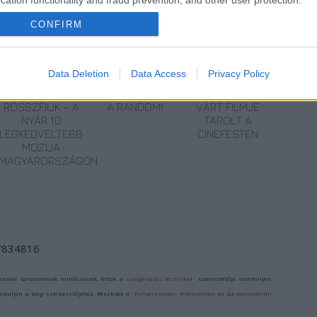
CONFIRM
Data Deletion
Data Access
Privacy Policy
I
SZÁGULDÁS,
ŐRÜLT NAP,
AZ ÉV EGYIK
SÁRKÁNYOK,
ŐRÜLT FILM: JÖN
LEGJOBBAN
ROSSZFIÚK – A
A RANDOM!
VÁRT FILMJE
NYÁR 10
TAROLT A
LEGKEDVELTEBB
CINEFESTEN
MOZIJA
MAGYARORSZÁGON
/7834816
ználói tartalomnak minősülnek, értük a
szolgáltatás technikai
üzemeltetője semmilyen
forduljon a blog szerkesztőjéhez. Részletek a
Felhasználási feltételekben
és az
adatvédelmi