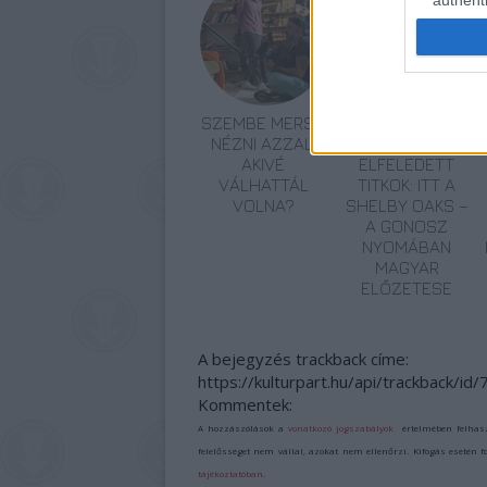
SZEMBE MERSZ
TERMÉSZETFELETT
NÉZNI AZZAL,
ERŐK ÉS
AKIVÉ
ELFELEDETT
VÁLHATTÁL
TITKOK: ITT A
VOLNA?
SHELBY OAKS –
A GONOSZ
NYOMÁBAN
MAGYAR
ELŐZETESE
A bejegyzés trackback címe:
https://kulturpart.hu/api/trackback/id
Kommentek:
A hozzászólások a
vonatkozó jogszabályok
értelmében felhas
felelősséget nem vállal, azokat nem ellenőrzi. Kifogás esetén 
tájékoztatóban
.