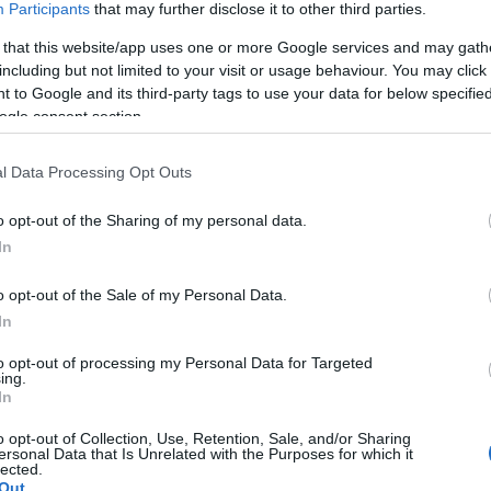
Participants
that may further disclose it to other third parties.
odalmi utalások hangzottak el a női
otásban már a szaporodással kapcsolatos ige is
 that this website/app uses one or more Google services and may gath
 orális szexet is imitáltak. A közvélemény
including but not limited to your visit or usage behaviour. You may click 
lmipari szövetség (MPAA), valamint a
 to Google and its third-party tags to use your data for below specifi
) beleegyezett a korhatár rendszer
ogle consent section.
l Data Processing Opt Outs
térők már a következő besorolásokkal
 által megtekinthető), M (szülői felügyelet mellett
o opt-out of the Sharing of my personal data.
ői felügyelet mellett tekinthetik meg), illetve X (17 év
In
ndszer eredetileg az R kategóriánál megállt volna,
ára, a pereket és a vitákat elkerülendő, bekerült
o opt-out of the Sale of my Personal Data.
kalmazása elvileg csak az MPAA tagjaira
In
ővel nem lehetett kikényszeríteni az alkotmány
to opt-out of processing my Personal Data for Targeted
ó kiegészítése miatt.
ing.
In
 változáson mentek át, a filmek és a filmelőzetesek
o opt-out of Collection, Use, Retention, Sale, and/or Sharing
ból létrehozott bizottság dönt. Általános szabályok
ersonal Data that Is Unrelated with the Purposes for which it
égyszer hallható a négybetűs ige, ahhoz már 13 év
lected.
Out