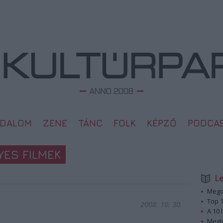
ODALOM
ZENE
TÁNC
FOLK
KÉPZŐ
PODCA
ES FILMEK
L
Megd
Top 1
2008. 10. 30.
A 10 
Megj