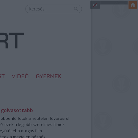
ST
VIDEÓ
GYERMEK
egolvasottabb
öbbentő fotók a néptelen fővárosról
0: ezek a legjobb szerelmes filmek
legütősebb drogos film
öttek a meztelen hősnők