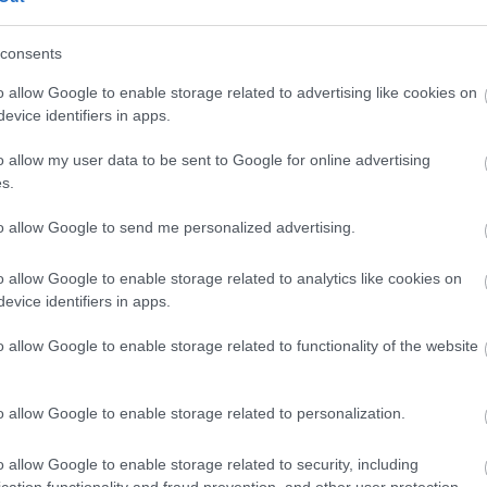
etik. Nem mindegy azonban, hogy káromkodásként,
 el, utóbbi esetben szigorúbb a bizottság. Ha
l a terítékre, szintén (minimum) PG-13 kategóriáról
consents
 pucérkodás, a csupasz férfi felsőtestet még
o allow Google to enable storage related to advertising like cookies on
ek már automatikusan PG-13, de inkább R besorolást
evice identifiers in apps.
jelentés című film esetében is történt). Az egyenlő
jelenik meg, legyen szó akár nőkről, akár
o allow my user data to be sent to Google for online advertising
gorú, R-es.
s.
fellángoló viták is, sokan túl prűdnek minősítik,
to allow Google to send me personalized advertising.
szexualitás mellett, helyett a véres, erőszakos
nősíteni.
o allow Google to enable storage related to analytics like cookies on
evice identifiers in apps.
o allow Google to enable storage related to functionality of the website
o allow Google to enable storage related to personalization.
o allow Google to enable storage related to security, including
cation functionality and fraud prevention, and other user protection.