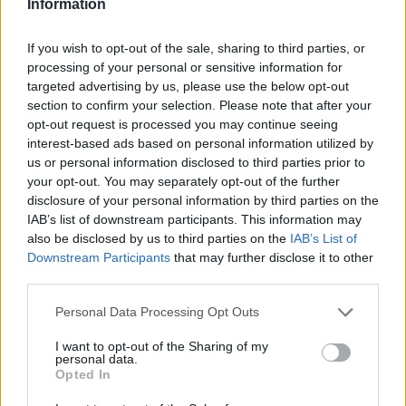
kirakodóvásár zajlik a létesítmény területén.
Information
A Jó ebédhez kong a hordó elnevezésű
If you wish to opt-out of the sale, sharing to third parties, or
vetélkedő hordólovaglással,
processing of your personal or sensitive information for
akadályversennyel és borszívó lopózással
targeted advertising by us, please use the below opt-out
section to confirm your selection. Please note that after your
indul, majd a liba szépség- és énekverseny, a
opt-out request is processed you may continue seeing
lúdterelő viadal, a bájgúnár-vetélkedő s a
interest-based ads based on personal information utilized by
híres, régi falusi Márton-napi legényavató
us or personal information disclosed to third parties prior to
következik a Nyíregyházi Művészeti
your opt-out. You may separately opt-out of the further
Középiskola tánctagozatának
disclosure of your personal information by third parties on the
közreműködésével.
IAB’s list of downstream participants. This information may
also be disclosed by us to third parties on the
IAB’s List of
A Sóstógyógyfürdői Múzeumfalu jármi
Downstream Participants
that may further disclose it to other
házának udvarán kemencében sült tök- és
third parties.
krumplikóstolás lesz. A tiszadobi portán
Please note that this website/app uses one or more Google
Personal Data Processing Opt Outs
forralt bor- és teakóstolás, tollfosztás és
services and may gather and store information including but
"kenőtallú-készítés" várja az érdeklődőket. Az
not limited to your visit or usage behaviour. You may click to
I want to opt-out of the Sharing of my
anarcsi lakóházban lúdgégesütésre és
personal data.
grant or deny consent to Google and its third-party tags to
Opted In
tepsislibahús-kóstolóra várnak mindenkit. A
use your data for below specified purposes in below Google
barabási kocsmában ludaskását és
consent section.