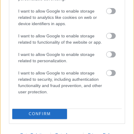
I want to allow Google to enable storage
related to analytics like cookies on web or
device identifiers in apps.
I want to allow Google to enable storage
related to functionality of the website or app.
„AZ EMBERT EMBERRÉ TETTE…” – VASÁRNAP
I want to allow Google to enable storage
ZÁRT A DOMBOS FEST
related to personalization.
I want to allow Google to enable storage
related to security, including authentication
functionality and fraud prevention, and other
user protection.
„NEM TÖBB EZER EMBERRE UTAZUNK, HANEM
EGY VÁLOGATOTT TÁRSASÁGRA”
CONFIRM