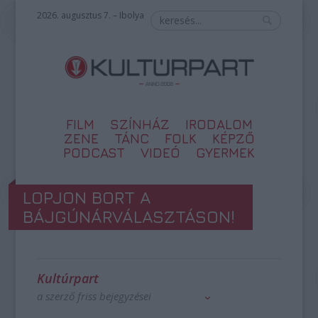
2026. augusztus 7. – Ibolya
FILM
SZÍNHÁZ
IRODALOM
ZENE
TÁNC
FOLK
KÉPZŐ
PODCAST
VIDEÓ
GYERMEK
LOPJON BORT A
BÁJGÚNÁRVÁLASZTÁSON!
Kultúrpart
a szerző friss bejegyzései