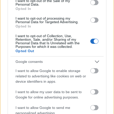
I want to opt-out of the Sale of my
libazúzapörköltet szolgálnak fel, a hozzá illő
Personal Data.
Opted In
forralt borral és a lúdlábtortával. A
kállósemjéni portán a téli időszak régi
I want to opt-out of processing my
asszonyi feladatait idézik vissza, a hímzést, a
Personal Data for Targeted Advertising.
Opted In
varrást és a stoppolást, s ki-ki be is
kapcsolódhat a munkafolyamatok
I want to opt-out of Collection, Use,
elsajátításába.
Retention, Sale, and/or Sharing of my
Personal Data that Is Unrelated with the
Purposes for which it was collected.
Opted Out
Google consents
Folk
I want to allow Google to enable storage
related to advertising like cookies on web or
device identifiers in apps.
I want to allow my user data to be sent to
Google for online advertising purposes.
I want to allow Google to send me
SZAVAKKAL FESTENI
personalized advertising.