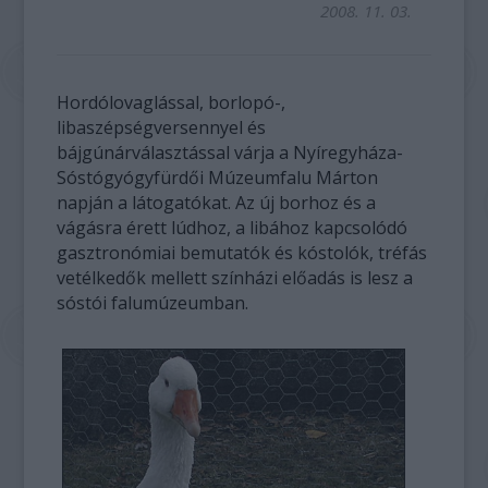
2008. 11. 03.
Hordólovaglással, borlopó-,
libaszépségversennyel és
bájgúnárválasztással várja a Nyíregyháza-
Sóstógyógyfürdői Múzeumfalu Márton
napján a látogatókat. Az új borhoz és a
vágásra érett lúdhoz, a libához kapcsolódó
gasztronómiai bemutatók és kóstolók, tréfás
vetélkedők mellett színházi előadás is lesz a
sóstói falumúzeumban.