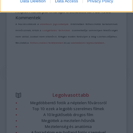
Data Deletion
Data Access
Privacy Policy
A bejegyzés trackback címe:
https://kulturpart.hu/api/trackback/id/7834968
Kommentek:
A hozzászólások a
vonatkozó jogszabályok
értelmében felhasználói tartalomnak
minősülnek, értük a
szolgáltatás technikai
üzemeltetője semmilyen felelősséget
nem vállal, azokat nem ellenőrzi. Kifogás esetén forduljon a blog szerkesztőjéhez.
Részletek a
Felhasználási feltételekben
és az
adatvédelmi tájékoztatóban
.
Legolvasottabb
Megdöbbentő fotók a néptelen fővárosról
Top 10: ezek a legjobb szerelmes filmek
A 10 legütősebb drogos film
Megjöttek a meztelen hősnők
Meztelenség és anatómia
A forradalom egy holland fotós szemével