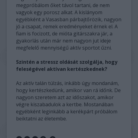
megpróbálom őket távol tartani, de nem
vagyok egy porosz alkat. A kislányom
egyébként a Vasasban párbajtőrözik, nagyon
jó a csapat, remek eredményeket érnek el. A
fiam is focizott, de mióta gitárszakra jár, a
gyakorlás után már nem nagyon jut ideje
megfelelő mennyiségű aktív sportot űzni.
Szintén a stressz oldását szolgálja, hogy
feleségével aktívan kertészkednek?
Az aktív talán túlzás, inkább úgy mondanám,
hogy kertészkedünk, amikor van rá időnk. De
nagyon szeretem azt az időszakot, amikor
végre kiszabadulok a kertbe. Mostanában
egyébként leginkább a kerékpárt próbálom
beiktatni az életembe.