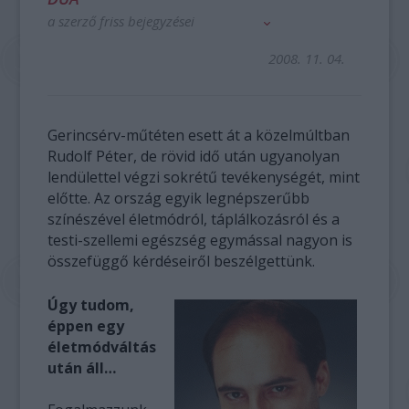
a szerző friss bejegyzései
2008. 11. 04.
Gerincsérv-műtéten esett át a közelmúltban
Rudolf Péter, de rövid idő után ugyanolyan
lendülettel végzi sokrétű tevékenységét, mint
előtte. Az ország egyik legnépszerűbb
színészével életmódról, táplálkozásról és a
testi-szellemi egészség egymással nagyon is
összefüggő kérdéseiről beszélgettünk.
Úgy tudom,
éppen egy
életmódváltás
után áll…