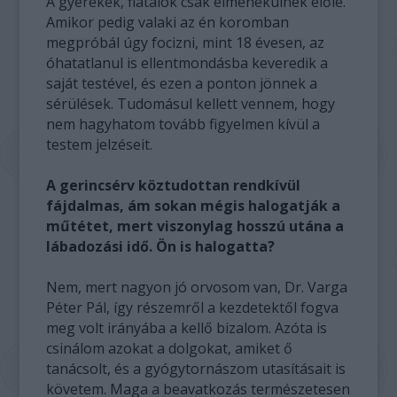
A gyerekek, fiatalok csak elmenekülnek előle.
Amikor pedig valaki az én koromban
megpróbál úgy focizni, mint 18 évesen, az
óhatatlanul is ellentmondásba keveredik a
saját testével, és ezen a ponton jönnek a
sérülések. Tudomásul kellett vennem, hogy
nem hagyhatom tovább figyelmen kívül a
testem jelzéseit.
A gerincsérv köztudottan rendkívül
fájdalmas, ám sokan mégis halogatják a
műtétet, mert viszonylag hosszú utána a
lábadozási idő. Ön is halogatta?
Nem, mert nagyon jó orvosom van, Dr. Varga
Péter Pál, így részemről a kezdetektől fogva
meg volt irányába a kellő bizalom. Azóta is
csinálom azokat a dolgokat, amiket ő
tanácsolt, és a gyógytornászom utasításait is
követem. Maga a beavatkozás természetesen