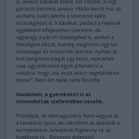
is, amikor kásákat ettem. Azt hiszem, a régi
paraszti életmód, amikor ritkán került hús az
asztalra, talán jelezte a szervezet valós
szükségleteit is. A kásákat, például a hajdinát
egyébként kifejezetten szeretem, de
ugyanígy a párolt zöldségeket is, amiket a
feleségem készít, esetleg megöntöz egy kis
olívaolajjal. Az embernek ilyenkor nyilván át
kell hangolnia magát egy kicsit, nem lehet
csak úgy eldönteni egyik pillanatról a
másikra, hogy „na, most akkor vegetáriánus
leszek”. Nem árt mellé némi filozófia.
Gondolom, a gyerekeket is az
elmondottak szellemében nevelik.
Próbáljuk, de nem egyszerű. Nem vagyok az
a fanatikus típus, aki ráerőlteti az akaratát a
környezetére. Amelyikük fogékony rá, az
fogékony rá… Bizonyos dolgoktól