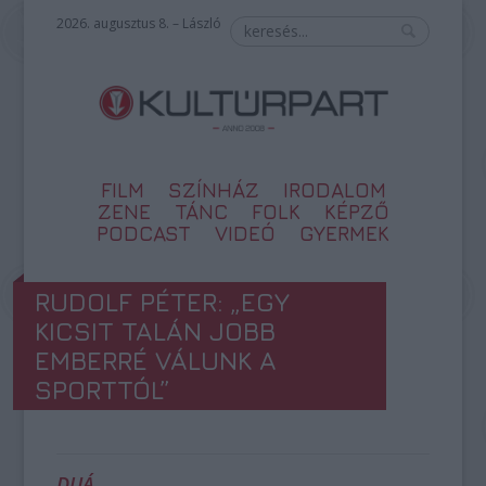
2026. augusztus 8. – László
FILM
SZÍNHÁZ
IRODALOM
ZENE
TÁNC
FOLK
KÉPZŐ
PODCAST
VIDEÓ
GYERMEK
RUDOLF PÉTER: „EGY
KICSIT TALÁN JOBB
EMBERRÉ VÁLUNK A
SPORTTÓL”
DUÁ