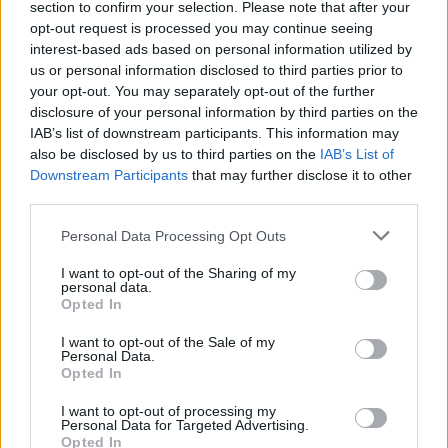
section to confirm your selection. Please note that after your
közszolgálati csatornán futó Beugró
opt-out request is processed you may continue seeing
rendszeres szereplője.
interest-based ads based on personal information utilized by
A színészi munka eltérő időbeosztást
us or personal information disclosed to third parties prior to
kíván meg az úgymond normális
your opt-out. You may separately opt-out of the further
bioritmustól. Azért kell a sport, hogy az
disclosure of your personal information by third parties on the
ebből adódó negatív hatásokat
IAB’s list of downstream participants. This information may
mérsékelje?
also be disclosed by us to third parties on the
IAB’s List of
Downstream Participants
that may further disclose it to other
third parties.
Három gyerek mellett nem élhetem a
„klasszikus” színészlétet, nevezetesen, hogy
Please note that this website/app uses one or more Google
Personal Data Processing Opt Outs
8-9 óra körül magamhoz térek az esti
services and may gather and store information including but
előadás fáradalmaiból és aztán el kezdem
not limited to your visit or usage behaviour. You may click to
I want to opt-out of the Sharing of my
personal data.
összetákolni magam. A hajnali kelés több
grant or deny consent to Google and its third-party tags to
Opted In
mint egy évtizede része az életemnek. A
use your data for below specified purposes in below Google
reggeli elindulás is egy nehéz fizikai sportnak
consent section.
I want to opt-out of the Sale of my
Personal Data.
számít. De félre a tréfával: sportolni kell. Ez az
Opted In
ország borzasztóan elengedi magát ezen a
téren is. A saját tapasztalataimból is tudom,
I want to opt-out of processing my
Personal Data for Targeted Advertising.
hogy az ember nagyon sokszor
Opted In