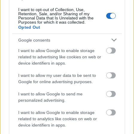
pótcselekvésként, valami helyett tömi magát
a kajával. Nem az étkezés előtti és utáni
I want to opt-out of Collection, Use,
Retention, Sale, and/or Sharing of my
szertartás, illetve ebben a másikkal való
Personal Data that Is Unrelated with the
kapcsolattartás a fontos, hanem maga az
Purposes for which it was collected.
Opted Out
evés válik a fő csapásiránnyá. Sokszor ettem
egyszerűen „idegből”. Márpedig az
Google consents
étkezésnek meg kell adni a maga módját,
ahogyan mondjuk a japánok is megadják: a
I want to allow Google to enable storage
művészi tálalással. Ha ez nem is fér bele a
related to advertising like cookies on web or
mindennapi tébolyba, törekedni azért lehet
device identifiers in apps.
rá. De ez nemcsak az evésre igaz, mert
I want to allow my user data to be sent to
mindennek meg kellene adni a módját: a
Google for online advertising purposes.
kommunikációnak, a barátokkal való
együttlétnek. Ha az ember tudatosan
I want to allow Google to send me
törekszik erre, akkor előbb-utóbb
personalized advertising.
garantáltan meg fogja találni rá az időt.
Ennek az életmódnak a következménye, hogy
I want to allow Google to enable storage
elsavasodik a szervezet. Jelenleg is egy
related to analytics like cookies on web or
lúgosító kúrát végzek. Persze millióan
device identifiers in apps.
elmondták, leírták már ezeket a dolgokat, de