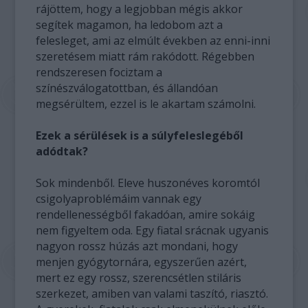
rájöttem, hogy a legjobban mégis akkor
segítek magamon, ha ledobom azt a
felesleget, ami az elmúlt években az enni-inni
szeretésem miatt rám rakódott. Régebben
rendszeresen fociztam a
színészválogatottban, és állandóan
megsérültem, ezzel is le akartam számolni.
Ezek a sérülések is a súlyfeleslegéből
adódtak?
Sok mindenből. Eleve huszonéves koromtól
csigolyaproblémáim vannak egy
rendellenességből fakadóan, amire sokáig
nem figyeltem oda. Egy fiatal srácnak ugyanis
nagyon rossz húzás azt mondani, hogy
menjen gyógytornára, egyszerűen azért,
mert ez egy rossz, szerencsétlen stiláris
szerkezet, amiben van valami taszító, riasztó.