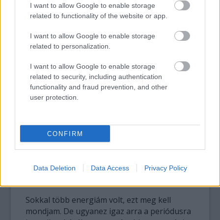
I want to allow Google to enable storage
amíg az emberrel nem történik valami
related to functionality of the website or app.
nagyobb baj, addig nem képes meghozni a
megfelelő döntéseket. Ráadásul minden
I want to allow Google to enable storage
ellenünk dolgozik, hiszen a reklámokból is
related to personalization.
ömlenek ránk percenként a manipulált
mondatok, az úgymond helyes és egészséges
I want to allow Google to enable storage
táplálkozásról szóló információk, melyeknek
related to security, including authentication
nagy része féligazságokat használ, és ezzel
functionality and fraud prevention, and other
finoman fogalmaztam.
user protection.
Említette a vegetáriánus korszakát…
CONFIRM
Már nem vagyok vegetáriánus, de valóban
volt egy ilyen időszak az életemben.
Data Deletion
Data Access
Privacy Policy
Jól érezte magát?
Sokkal több energiám volt, ezt meg kell
mondjam. De ugyanez igaz arra a periódusra