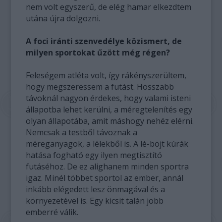
nem volt egyszerű, de elég hamar elkezdtem
utána újra dolgozni.
A foci iránti szenvedélye közismert, de
milyen sportokat űzött még régen?
Feleségem atléta volt, így rákényszerültem,
hogy megszeressem a futást. Hosszabb
távoknál nagyon érdekes, hogy valami isteni
állapotba lehet kerülni, a méregtelenítés egy
olyan állapotába, amit máshogy nehéz elérni.
Nemcsak a testből távoznak a
méreganyagok, a lélekből is. A lé-böjt kúrák
hatása fogható egy ilyen megtisztító
futáséhoz. De ez alighanem minden sportra
igaz. Minél többet sportol az ember, annál
inkább elégedett lesz önmagával és a
környezetével is. Egy kicsit talán jobb
emberré válik.