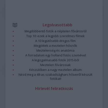
Legolvasottabb
Megdöbbentő fotók a néptelen fővárosról
Top 10: ezek a legjobb szerelmes filmek
A 10 legütősebb drogos film
Megjöttek a meztelen hősnők
Meztelenség és anatómia
A forradalom egy holland fotós szemével
A legizgalmasabb fotók 2015-ből
Meztelen fővárosiak
Készülőben a nagy meztelen album
Nézd meg a 48-as szabadságharc hőseiről készült
fotókat!
Hírlevél feliratkozás