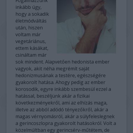
Fogalmazzunk
inkább úgy,
hogy a sokadik
életmódváltás
után, hiszen
voltam már
vegetáriánus,
ettem kásákat,
csináltam már
sok mindent. Alapvetően hedonista ember
vagyok, akit néha megrémít saját
hedonizmusának a testére, egészségére
gyakorolt hatása. Ahogy pedig az ember
korosodik, egyre inkább szembesül ezzel a
hatással, beszéljünk akár a fizikai
következményekről, ami az elhízás maga,
illetve az abból adódó tényezőkről, akár a
magas vérnyomásról, akár a súlyfeleslegnek
a gerincoszlopra gyakorolt hatásokról. Volt a
közelmúltban egy gerincsérv-műtétem, de