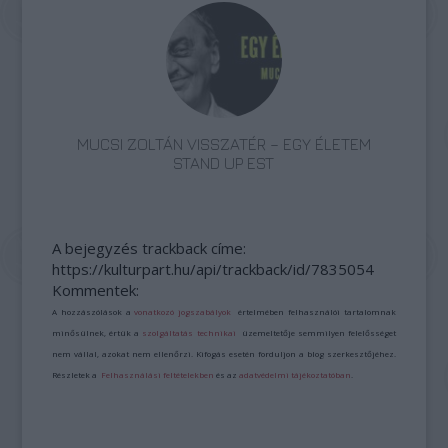
MUCSI ZOLTÁN VISSZATÉR – EGY ÉLETEM
STAND UP EST
A bejegyzés trackback címe:
https://kulturpart.hu/api/trackback/id/7835054
Kommentek:
A hozzászólások a
vonatkozó jogszabályok
értelmében felhasználói tartalomnak
minősülnek, értük a
szolgáltatás technikai
üzemeltetője semmilyen felelősséget
nem vállal, azokat nem ellenőrzi. Kifogás esetén forduljon a blog szerkesztőjéhez.
Részletek a
Felhasználási feltételekben
és az
adatvédelmi tájékoztatóban
.