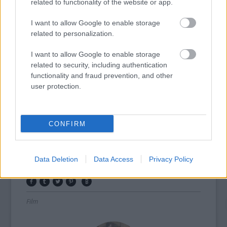
related to functionality of the website or app.
Bayona filmje tagadhatatlanul elmarad Nicole
Kidman másvilági kalandjaitól, a hidegrázós
I want to allow Google to enable storage
borzongás, gyengébb idegzetűek számára a
related to personalization.
film kétharmadánál beálló masszív szorongás
ezúttal is biztosított.
I want to allow Google to enable storage
related to security, including authentication
functionality and fraud prevention, and other
user protection.
Árvaház
színes feliratos mexikói-spanyol thriller, 105
perc
rendező: Juan Antonio Bayona
CONFIRM
szereplők: Belén Rueda, Fernando Cayo,
Roger Príncep
Data Deletion
Data Access
Privacy Policy
Film