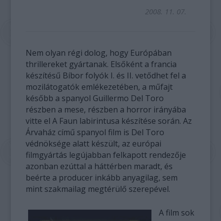
2008. 11. 07.
Nem olyan régi dolog, hogy Európában
thrillereket gyártanak. Elsőként a francia
készítésű Bíbor folyók I. és II. vetődhet fel a
mozilátogatók emlékezetében, a műfajt
később a spanyol Guillermo Del Toro
részben a mese, részben a horror irányába
vitte el A Faun labirintusa készítése során. Az
Árvaház című spanyol film is Del Toro
védnöksége alatt készült, az európai
filmgyártás legújabban felkapott rendezője
azonban ezúttal a háttérben maradt, és
beérte a producer inkább anyagilag, sem
mint szakmailag megtérülő szerepével.
A film sok