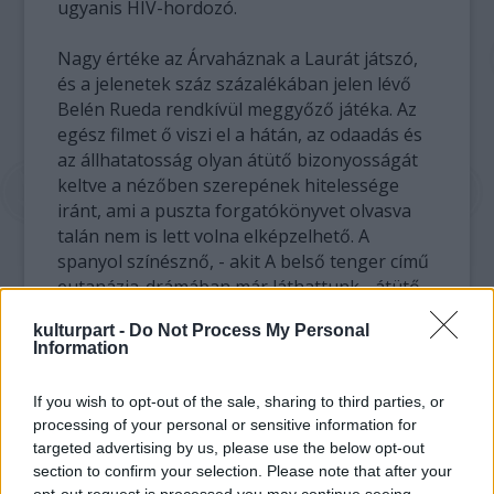
ugyanis HIV-hordozó.
Nagy értéke az Árvaháznak a Laurát játszó,
és a jelenetek száz százalékában jelen lévő
Belén Rueda rendkívül meggyőző játéka. Az
egész filmet ő viszi el a hátán, az odaadás és
az állhatatosság olyan átütő bizonyosságát
keltve a nézőben szerepének hitelessége
iránt, ami a puszta forgatókönyvet olvasva
talán nem is lett volna elképzelhető. A
spanyol színésznő, - akit A belső tenger című
eutanázia-drámában már láthattunk - átütő
jelenség a vásznon. Nem lehet hálás dolog a
kulturpart -
Do Not Process My Personal
partnerének lenni, ugyanis az átlagos néző
Information
figyelmének legalább háromnegyedét
garantáltan magára vonja. Gesztusai intenzív
If you wish to opt-out of the sale, sharing to third parties, or
személyességből táplálkoznak és inponáló
processing of your personal or sensitive information for
spontaneitással érkeznek, játéka egyszerre
targeted advertising by us, please use the below opt-out
hasonlítható lobogó tűzhöz és mélységes
section to confirm your selection. Please note that after your
óceánhoz. Vigyázat! Könnyű beleszeretni.