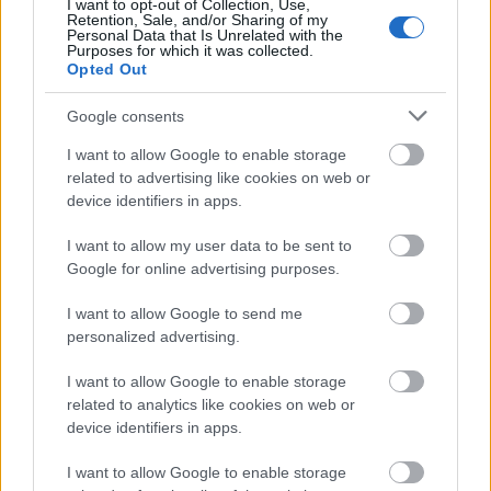
után - melyek a kontinens kulturális
I want to opt-out of Collection, Use,
Retention, Sale, and/or Sharing of my
védjegyei - bizarr volt számomra egy ennyire
Personal Data that Is Unrelated with the
Purposes for which it was collected.
globális élményen spanyolul átesni.
Opted Out
Mindenesetre ahogy a Taxi, a Yamakashi
meg A szállító esetében öntudatosan
Google consents
megállapíthattuk, hogy a franciák révén
végre az európai filmgyártás is képes magas
I want to allow Google to enable storage
színvonalon szállítani az amerikai
related to advertising like cookies on web or
device identifiers in apps.
szórakoztató gagyit, ez az élményünk ezúttal
is meglehet. A spanyoloknak köszönhetően
I want to allow my user data to be sent to
az európai mozirajongók többé nem kell,
Google for online advertising purposes.
hogy mindenáron Hollywood
küszöbe előtt kolduljanak egy kevés félelem-
I want to allow Google to send me
alamizsnát.
personalized advertising.
Ha láttad a szintén spanyol Alejandro
I want to allow Google to enable storage
Amenábar Más világ című filmjét, és tetszett,
related to analytics like cookies on web or
device identifiers in apps.
akkor jó a sanszod, hogy az Árvaházra váltott
jeggyel se nyúlsz nagyon mellé, s bár a
I want to allow Google to enable storage
cselekmény teljes ívét tekintve Juan Antonio