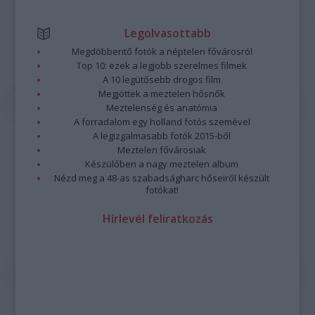
Legolvasottabb
Megdöbbentő fotók a néptelen fővárosról
Top 10: ezek a legjobb szerelmes filmek
A 10 legütősebb drogos film
Megjöttek a meztelen hősnők
Meztelenség és anatómia
A forradalom egy holland fotós szemével
A legizgalmasabb fotók 2015-ből
Meztelen fővárosiak
Készülőben a nagy meztelen album
Nézd meg a 48-as szabadságharc hőseiről készült
fotókat!
Hírlevél feliratkozás