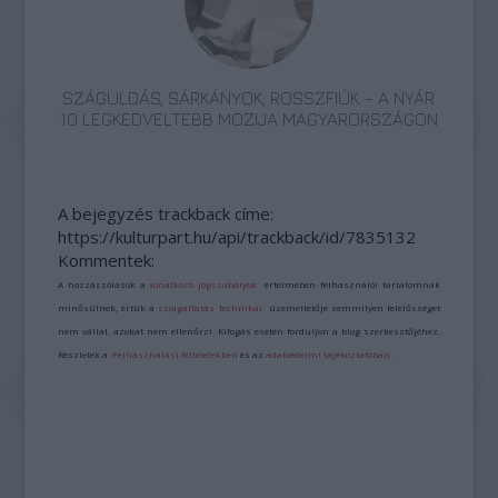
SZÁGULDÁS, SÁRKÁNYOK, ROSSZFIÚK – A NYÁR
10 LEGKEDVELTEBB MOZIJA MAGYARORSZÁGON
A bejegyzés trackback címe:
https://kulturpart.hu/api/trackback/id/7835132
Kommentek:
A hozzászólások a
vonatkozó jogszabályok
értelmében felhasználói tartalomnak
minősülnek, értük a
szolgáltatás technikai
üzemeltetője semmilyen felelősséget
nem vállal, azokat nem ellenőrzi. Kifogás esetén forduljon a blog szerkesztőjéhez.
Részletek a
Felhasználási feltételekben
és az
adatvédelmi tájékoztatóban
.