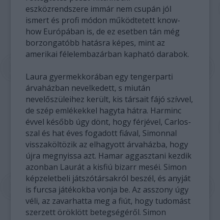
eszközrendszere immár nem csupán jól
ismert és profi módon működtetett know-
how Európában is, de ez esetben tán még
borzongatóbb hatásra képes, mint az
amerikai félelembazárban kapható darabok.
Laura gyermekkorában egy tengerparti
árvaházban nevelkedett, s miután
nevelőszüleihez került, kis társait fájó szívvel,
de szép emlékekkel hagyta hátra. Harminc
évvel később úgy dönt, hogy férjével, Carlos-
szal és hat éves fogadott fiával, Simonnal
visszaköltözik az elhagyott árvaházba, hogy
újra megnyissa azt. Hamar aggasztani kezdik
azonban Laurát a kisfiú bizarr meséi. Simon
képzeletbeli játszótársakról beszél, és anyját
is furcsa játékokba vonja be. Az asszony úgy
véli, az zavarhatta meg a fiút, hogy tudomást
szerzett öröklött betegségéről. Simon