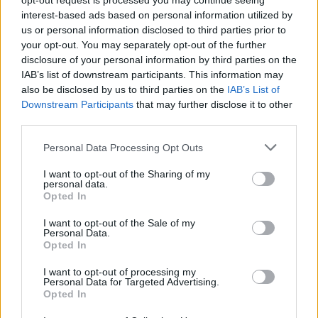
opt-out request is processed you may continue seeing
interest-based ads based on personal information utilized by
us or personal information disclosed to third parties prior to
A film
your opt-out. You may separately opt-out of the further
disclosure of your personal information by third parties on the
IAB’s list of downstream participants. This information may
also be disclosed by us to third parties on the
IAB’s List of
Downstream Participants
that may further disclose it to other
third parties.
Please note that this website/app uses one or more Google
Personal Data Processing Opt Outs
sajátossága továbbá, hogy a készítők
services and may gather and store information including but
semmiféle európai colour localt nem kevertek
not limited to your visit or usage behaviour. You may click to
I want to opt-out of the Sharing of my
personal data.
a cselekménybe, talán féltek attól, hogy ez
grant or deny consent to Google and its third-party tags to
Opted In
use your data for below specified purposes in below Google
csak zavart okozna a nemzetközi filmpiacon.
consent section.
A sztori bárhol játszódhatna a bolygón, és
I want to opt-out of the Sale of my
Personal Data.
minden történhetne benne pontosan
Opted In
ugyanígy. Izzig-vérig a globalizált filmpiacra
kalibrált termékről van szó, ezért is igen
I want to opt-out of processing my
Personal Data for Targeted Advertising.
furcsa, hogy a szereplők spanyolul szólalnak
Opted In
meg benne. Annyi Almodovár film megnézése