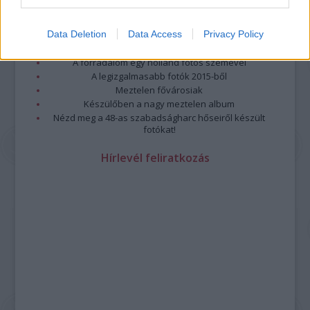
Top 10: ezek a legjobb szerelmes filmek
A 10 legütősebb drogos film
Data Deletion
Data Access
Privacy Policy
Megjöttek a meztelen hősnők
Meztelenség és anatómia
A forradalom egy holland fotós szemével
A legizgalmasabb fotók 2015-ből
Meztelen fővárosiak
Készülőben a nagy meztelen album
Nézd meg a 48-as szabadságharc hőseiről készült
fotókat!
Hírlevél feliratkozás