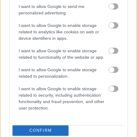
SZÁGULDÁS, SÁRKÁNYOK, ROSSZFIÚK – A NYÁR
I want to allow Google to send me
10 LEGKEDVELTEBB MOZIJA MAGYARORSZÁGON
personalized advertising.
I want to allow Google to enable storage
related to analytics like cookies on web or
A bejegyzés trackback címe:
device identifiers in apps.
https://kulturpart.hu/api/trackback/id/7835210
Kommentek:
I want to allow Google to enable storage
A hozzászólások a
vonatkozó jogszabályok
értelmében felhasználói tartalomnak
related to functionality of the website or app.
minősülnek, értük a
szolgáltatás technikai
üzemeltetője semmilyen felelősséget
nem vállal, azokat nem ellenőrzi. Kifogás esetén forduljon a blog szerkesztőjéhez.
I want to allow Google to enable storage
Részletek a
Felhasználási feltételekben
és az
adatvédelmi tájékoztatóban
.
related to personalization.
I want to allow Google to enable storage
related to security, including authentication
functionality and fraud prevention, and other
user protection.
Legolvasottabb
CONFIRM
Megdöbbentő fotók a néptelen fővárosról