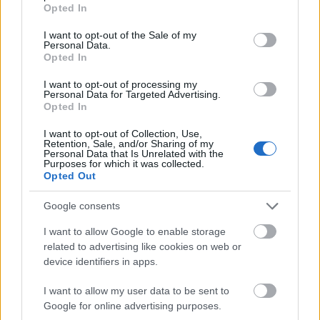
grant or deny consent to Google and its third-party tags to
Opted In
use your data for below specified purposes in below Google
consent section.
SZEMBE MERSZ NÉZNI AZZAL, AKIVÉ
I want to opt-out of the Sale of my
Personal Data.
VÁLHATTÁL VOLNA?
Opted In
I want to opt-out of processing my
Personal Data for Targeted Advertising.
Opted In
I want to opt-out of Collection, Use,
Retention, Sale, and/or Sharing of my
Personal Data that Is Unrelated with the
Purposes for which it was collected.
TERMÉSZETFELETTI ERŐK ÉS ELFELEDETT
Opted Out
TITKOK: ITT A SHELBY OAKS – A GONOSZ
NYOMÁBAN MAGYAR ELŐZETESE
Google consents
I want to allow Google to enable storage
related to advertising like cookies on web or
device identifiers in apps.
I want to allow my user data to be sent to
Google for online advertising purposes.