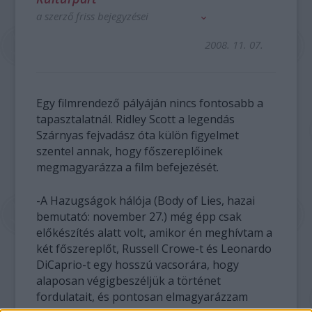
a szerző friss bejegyzései
2008. 11. 07.
Egy filmrendező pályáján nincs fontosabb a
tapasztalatnál. Ridley Scott a legendás
Szárnyas fejvadász óta külön figyelmet
szentel annak, hogy főszereplőinek
megmagyarázza a film befejezését.
-A Hazugságok hálója (Body of Lies, hazai
bemutató: november 27.) még épp csak
előkészítés alatt volt, amikor én meghívtam a
két főszereplőt, Russell Crowe-t és Leonardo
DiCaprio-t egy hosszú vacsorára, hogy
alaposan végigbeszéljük a történet
fordulatait, és pontosan elmagyarázzam