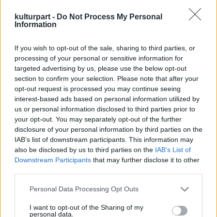
nekik a befejezést – nyilatkozta a legendás
rendező. – A szárnyas fejvadász-ban ezt
kulturpart -
Do Not Process My Personal
elmulasztottam, és Harrison Ford azóta se
Information
hiszi el nekem, hogy ő is replikánst, vagyis
robotot játszott, nem embert. Úgyhogy most
If you wish to opt-out of the sale, sharing to third parties, or
már figyelek az ilyesmire. És a Hazugságok
processing of your personal or sensitive information for
hálója úgyis tele van fordulattal: hülye érzés
targeted advertising by us, please use the below opt-out
volna, ha végül kiderülne, hogy mondjuk Leo
section to confirm your selection. Please note that after your
végig nem tudta, kinek is dolgozott az
opt-out request is processed you may continue seeing
interest-based ads based on personal information utilized by
ügynök, akit játszott.
us or personal information disclosed to third parties prior to
your opt-out. You may separately opt-out of the further
disclosure of your personal information by third parties on the
IAB’s list of downstream participants. This information may
also be disclosed by us to third parties on the
IAB’s List of
Film
Hollywoodi filmipar
Downstream Participants
that may further disclose it to other
third parties.
Please note that this website/app uses one or more Google
Personal Data Processing Opt Outs
services and may gather and store information including but
not limited to your visit or usage behaviour. You may click to
I want to opt-out of the Sharing of my
personal data.