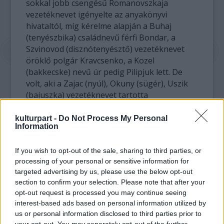
sokkal jobb csengésű Romanovszkaja
vezetéknevet igényelte az anyakönyvi
hivataltól, míg kérelme alapján a Buhaj
(tenyészbika) családnevű férfi Bondar, a
Szvinovod (disznótenyésztő) vezetéknevet
öröklő polgár Kravcsenko, a Kozel
(bakkecske) nevű úr pedig Pilipjuk lett. De
volt, aki a Zajac (nyúl), Okuny (sügér), Uszik
(bajuszka) vezetéknevet tartotta
viselhetetlennek.
kulturpart -
Do Not Process My Personal
Information
Az ukrán igazságügyi minisztérium
sajtóirodája szerint a gyakori keresztnevek
If you wish to opt-out of the sale, sharing to third parties, or
viselői közül is sokan kértek névváltoztatást,
processing of your personal or sensitive information for
például akadtak hölgyek, akik a szokványos
targeted advertising by us, please use the below opt-out
Valentinát cserélték fel a misztikusabb
section to confirm your selection. Please note that after your
hangzású Fatimára, illetve az Ukrajnában
opt-out request is processed you may continue seeing
jóval ritkább Leonellára, vagy a
interest-based ads based on personal information utilized by
tucatutónévnek számító Tetyánát Dorinára.
us or personal information disclosed to third parties prior to
Ugyanakkor politikai szimpátiára utal az
your opt-out. You may separately opt-out of the further