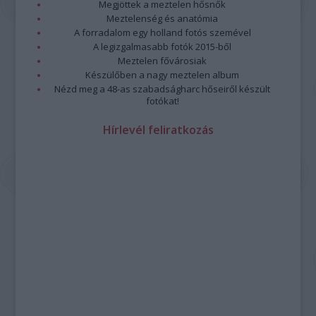
Megjöttek a meztelen hősnők
Meztelenség és anatómia
A forradalom egy holland fotós szemével
A legizgalmasabb fotók 2015-ből
Meztelen fővárosiak
Készülőben a nagy meztelen album
Nézd meg a 48-as szabadságharc hőseiről készült
fotókat!
Hírlevél feliratkozás