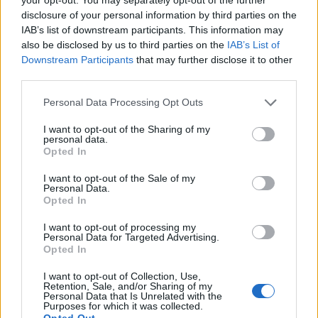
eredetileg Krivokulinszkij vezetéknevű polgár
disclosure of your personal information by third parties on the
vágya, aki az ukrán miniszterelnöknő által is
IAB’s list of downstream participants. This information may
viselt Timosenko családnévvel tudta csak
also be disclosed by us to third parties on the
IAB’s List of
Downstream Participants
elképzelni további életét. Viszont politikai
that may further disclose it to other
third parties.
ellenszenvet sejtet Olekszandr Kravcsuknak,
a független Ukrajna első államfőjével
Please note that this website/app uses one or more Google
Personal Data Processing Opt Outs
megegyező családnevű férfinak beadványa,
services and may gather and store information including but
aki a Kloun Szmihosz (nevettető bohóc) név
not limited to your visit or usage behaviour. You may click to
I want to opt-out of the Sharing of my
personal data.
felvételét kérelmezte.
grant or deny consent to Google and its third-party tags to
Opted In
use your data for below specified purposes in below Google
consent section.
I want to opt-out of the Sale of my
Personal Data.
Opted In
Külföld
Lavór
I want to opt-out of processing my
Personal Data for Targeted Advertising.
Opted In
I want to opt-out of Collection, Use,
Retention, Sale, and/or Sharing of my
Personal Data that Is Unrelated with the
Purposes for which it was collected.
Opted Out