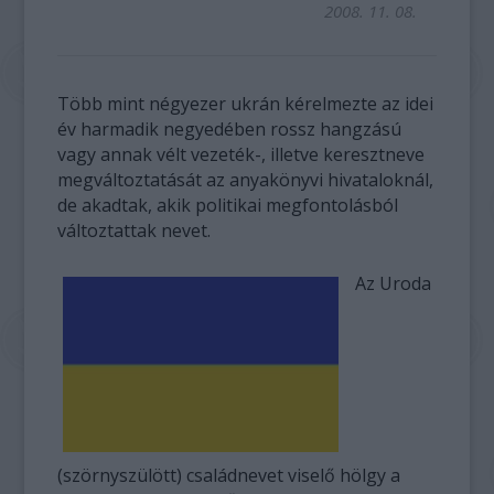
2008. 11. 08.
Több mint négyezer ukrán kérelmezte az idei
év harmadik negyedében rossz hangzású
vagy annak vélt vezeték-, illetve keresztneve
megváltoztatását az anyakönyvi hivataloknál,
de akadtak, akik politikai megfontolásból
változtattak nevet.
Az Uroda
(szörnyszülött) családnevet viselő hölgy a