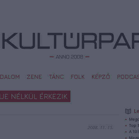
ODALOM
ZENE
TÁNC
FOLK
KÉPZŐ
PODCA
UE NÉLKÜL ÉRKEZIK
L
Megd
Top 1
2008. 11. 15.
A 10 
Megj