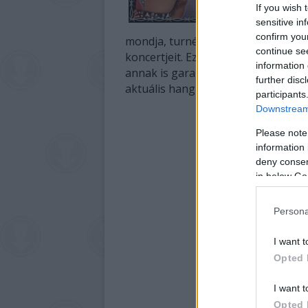
If you wish 
sensitive in
confirm you
mondja, turnéinak ütemezésekor sz
continue se
koncertjeit. Ez a kétlaki élet egyré
information 
annak is garanciája, hogy a szólók
further disc
aktuális hangzását.
participants
Downstream 
Please note
information 
deny consent
in below Go
Persona
I want t
Opted 
I want t
Opted 