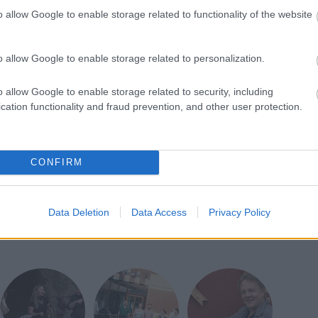
o allow Google to enable storage related to functionality of the website
sikert aratott Exposed című albumával, ezen belül
 A másodikkal addig ismeretlen vizekre evezett,
 hip-hoppal és más zenei elemekkel elegyítve
o allow Google to enable storage related to personalization.
zást. Ezen a lemezen találhatjuk meg a Skylar,s
tos tragédia ihletett. Vince elveszítette kislányát,
o allow Google to enable storage related to security, including
ta őrzi, hanem az az évente megrendezett
cation functionality and fraud prevention, and other user protection.
 a The Skylar Neil Memorial Golf Tournament nevet
ötley Crüe tagjai közé, s szándékaik komolyságát
t lemezkiadójukat, a Mötley Recordsot.
CONFIRM
Data Deletion
Data Access
Privacy Policy