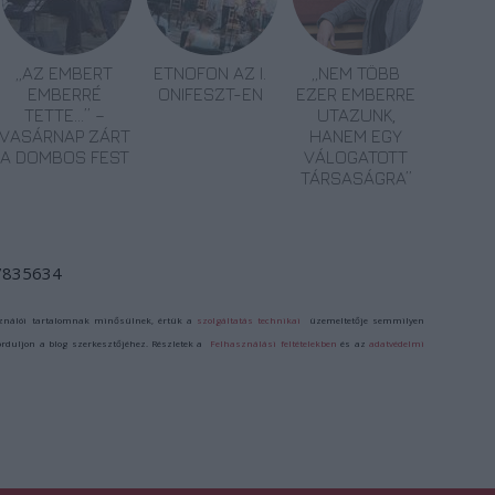
„AZ EMBERT
ETNOFON AZ I.
„NEM TÖBB
EMBERRÉ
ONIFESZT-EN
EZER EMBERRE
TETTE…” –
UTAZUNK,
VASÁRNAP ZÁRT
HANEM EGY
A DOMBOS FEST
VÁLOGATOTT
TÁRSASÁGRA”
/7835634
ználói tartalomnak minősülnek, értük a
szolgáltatás technikai
üzemeltetője semmilyen
forduljon a blog szerkesztőjéhez. Részletek a
Felhasználási feltételekben
és az
adatvédelmi