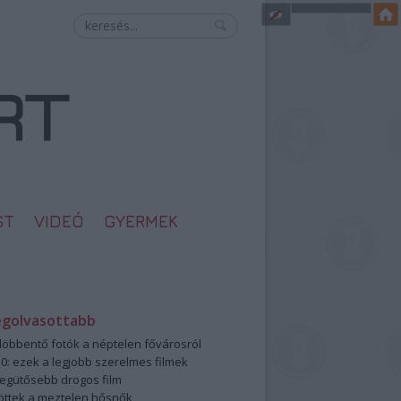
ST
VIDEÓ
GYERMEK
egolvasottabb
öbbentő fotók a néptelen fővárosról
0: ezek a legjobb szerelmes filmek
legütősebb drogos film
öttek a meztelen hősnők