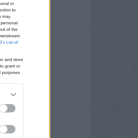
sonal or
ection to
ou may
 personal
out of the
 downstream
B’s List of
er and store
to grant or
ed purposes