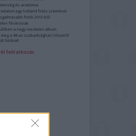
elenség és anatómia
rradalom egy holland fotós szemével
izgalmasabb fotók 2015-ből
elen fővárosiak
ülőben a nagy meztelen album
 meg a 48-as szabadságharc hőseiről
lt fotókat!
vél feliratkozás