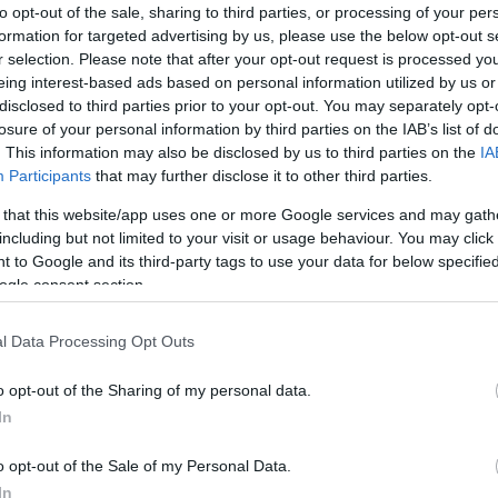
to opt-out of the sale, sharing to third parties, or processing of your per
zenészekkel, akikkel mostanában a világot járja.
formation for targeted advertising by us, please use the below opt-out s
Bármennyi fellépést vállal is azonban, mint
r selection. Please note that after your opt-out request is processed y
igorúan figyelembe veszi a Mötley Crüe
eing interest-based ads based on personal information utilized by us or
szt garantálja a pörgést Vince számára, másrészt
disclosed to third parties prior to your opt-out. You may separately opt-
oncertjeire mindig magával hozhatja a Mötley Crüe
losure of your personal information by third parties on the IAB’s list of
. This information may also be disclosed by us to third parties on the
IA
Participants
that may further disclose it to other third parties.
 that this website/app uses one or more Google services and may gath
including but not limited to your visit or usage behaviour. You may click 
 to Google and its third-party tags to use your data for below specifi
ogle consent section.
l Data Processing Opt Outs
o opt-out of the Sharing of my personal data.
In
o opt-out of the Sale of my Personal Data.
In