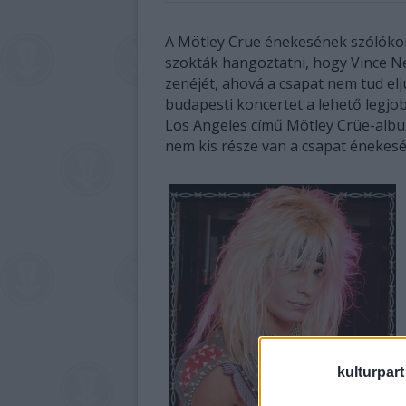
A Mötley Crue énekesének szólókon
szokták hangoztatni, hogy Vince Nei
zenéjét, ahová a csapat nem tud elj
budapesti koncertet a lehető legjo
Los Angeles című Mötley Crüe-albu
nem kis része van a csapat énekesé
kulturpart