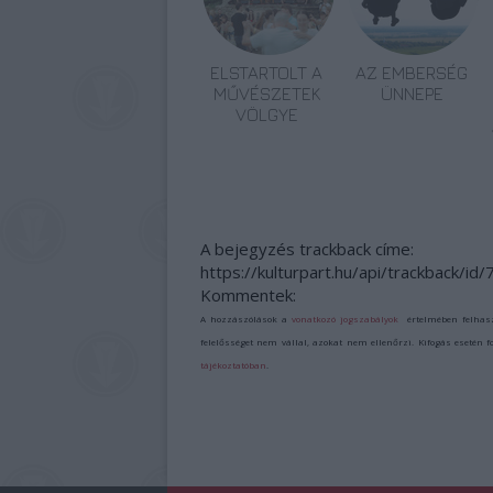
ELSTARTOLT A
AZ EMBERSÉG
MŰVÉSZETEK
ÜNNEPE
VÖLGYE
A bejegyzés trackback címe:
https://kulturpart.hu/api/trackback/id
Kommentek:
A hozzászólások a
vonatkozó jogszabályok
értelmében felhas
felelősséget nem vállal, azokat nem ellenőrzi. Kifogás esetén 
tájékoztatóban
.