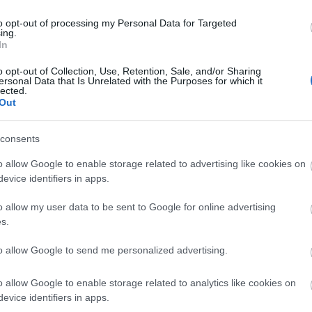
to opt-out of processing my Personal Data for Targeted
ing.
In
o opt-out of Collection, Use, Retention, Sale, and/or Sharing
ersonal Data that Is Unrelated with the Purposes for which it
adi frontemberként, hanem a bulvármédia ismert
lected.
Out
 Vince-t, aki a banda pihenése alatt
alóságshow-kat is forgat. Ezek közül a
e for The WB volt, de feltűnt a CBS Still Standing
consents
en egy tetoválóművészt alakított.
o allow Google to enable storage related to advertising like cookies on
a Strummal egy szólóalbumon, de rajta tartja a
evice identifiers in apps.
uárban pedig ingyenes koncertet adott a floridai
hogy megnyitotta klubját, a Dr. Feelgoodot.
o allow my user data to be sent to Google for online advertising
nce Neil jelenleg harmonikusan együttműködik a
s.
 akik jól ismerik a zenekar múltját, s tudják: az
unka után egyszer már úgy döntött, hogy otthagyja
to allow Google to send me personalized advertising.
Igaz, az akkori pletykák szerint ez a távozás nem
ek ugyanis már javában sérelmezték, hogy többet
o allow Google to enable storage related to analytics like cookies on
int a zenekarral.
evice identifiers in apps.