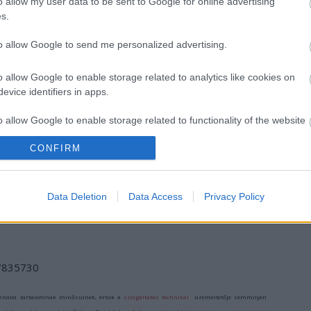
o allow my user data to be sent to Google for online advertising
s.
to allow Google to send me personalized advertising.
o allow Google to enable storage related to analytics like cookies on
evice identifiers in apps.
PÜNKÖSDI
KÁRPÁT-
AZ INOTA IDÉN
ÖRÖKSÉG ÜNNEP
MEDENCEI NÉPEK
NYÁRON ISMÉT
o allow Google to enable storage related to functionality of the website
– ÉLŐ
ÉLŐ
FESZTIVÁLKÉNT
HAGYOMÁNYOK
HAGYOMÁNYA A
TÉR VISSZA
CONFIRM
ÉS KÖZÖSSÉGEK
ZENEAKADÉMIÁN
o allow Google to enable storage related to personalization.
A SKANZENBEN
o allow Google to enable storage related to security, including
Data Deletion
Data Access
Privacy Policy
cation functionality and fraud prevention, and other user protection.
/7835730
ználói tartalomnak minősülnek, értük a
szolgáltatás technikai
üzemeltetője semmilyen