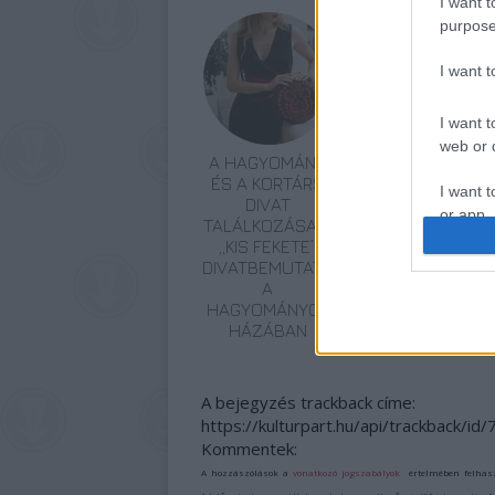
I want t
purpose
I want 
I want t
web or d
A HAGYOMÁNY
ÉDESKESERŰ
ÉS A KORTÁRS
TURNÉ: ERDÉLYI
I want t
DIVAT
KÖRÚTRA INDUL
or app.
TALÁLKOZÁSA –
A MAGYAR
„KIS FEKETE”
ÁLLAMI NÉPI
I want t
DIVATBEMUTATÓ
EGYÜTTES
A
HAGYOMÁNYOK
I want t
HÁZÁBAN
authenti
A bejegyzés trackback címe:
https://kulturpart.hu/api/trackback/id
Kommentek:
A hozzászólások a
vonatkozó jogszabályok
értelmében felhas