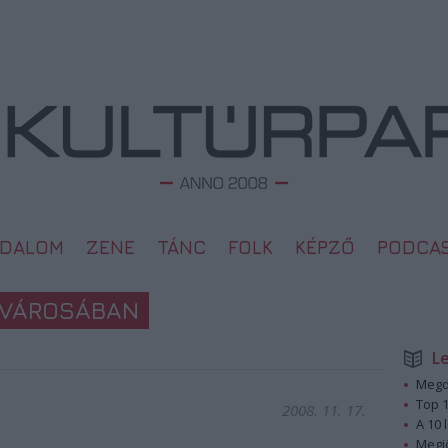
ODALOM
ZENE
TÁNC
FOLK
KÉPZŐ
PODCA
 VÁROSÁBAN
L
Megd
Top 1
2008. 11. 17.
A 10 
Megj