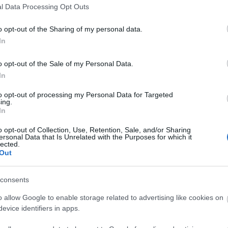
Garance kettősre, a mímesre és szerelmére
l Data Processing Opt Outs
koncentráljon. A film minden szereplőjét meg kell
o opt-out of the Sharing of my personal data.
elevenítenie, különösen a tolvaj Lacenaire-t,
. Létező személy volt és a költő kedvelte
In
o opt-out of the Sale of my Personal Data.
In
űzött lapra felrajzolni figuráit és jegyzeteket
Francois Lacenaire-nek (1800-1836), a "bűn dandy-
to opt-out of processing my Personal Data for Targeted
jta.
ing.
In
k azon a Jacques Prévertnek szentelt, 2009.
áson, amely a párizsi városházán nyílt meg egy
o opt-out of Collection, Use, Retention, Sale, and/or Sharing
ersonal Data that Is Unrelated with the Purposes for which it
lected.
Out
consents
o allow Google to enable storage related to advertising like cookies on
evice identifiers in apps.