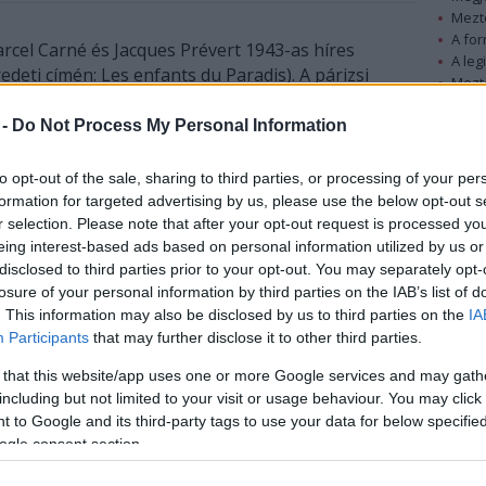
Mezt
A fo
rcel Carné és Jacques Prévert 1943-as híres
A leg
edeti címén: Les enfants du Paradis). A párizsi
Mezt
oreográfusa José Martinez balett-táncos, akinek
Kész
 -
Do Not Process My Personal Information
Nézd
készü
A balett nem akar rivalizálni a filmmel, de a
to opt-out of the sale, sharing to third parties, or processing of your per
Hírle
koreográfus támaszkodott képeire, és látványos
formation for targeted advertising by us, please use the below opt-out s
r selection. Please note that after your opt-out request is processed y
megoldásokat talált bennük. A 65 tagú tánckar
eing interest-based ads based on personal information utilized by us or
minden egyes szereplőjére kidolgozott egy csak
disclosed to third parties prior to your opt-out. You may separately opt-
rászabott mozgást.
losure of your personal information by third parties on the IAB’s list of
. This information may also be disclosed by us to third parties on the
IA
Eugénie Bachelot-Prévert, a legendás párizsi költő
Participants
that may further disclose it to other third parties.
unokája beleegyezett a film transzponálásába,
holott eddig mindig elutasította a musicallé való
 that this website/app uses one or more Google services and may gath
including but not limited to your visit or usage behaviour. You may click 
átalakítására vonatkozó kérelmeket. Ennek oka,
 to Google and its third-party tags to use your data for below specifi
hogy egyrészt bízott a párizsi opera
ogle consent section.
balettkarában, másrészt José Martinez elfogadta
azt a feltételét, hogy a balett ne a Baptiste-