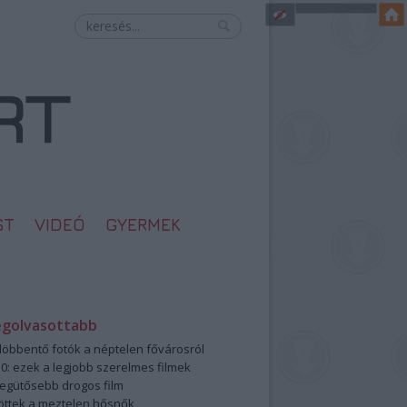
ST
VIDEÓ
GYERMEK
egolvasottabb
öbbentő fotók a néptelen fővárosról
0: ezek a legjobb szerelmes filmek
legütősebb drogos film
öttek a meztelen hősnők